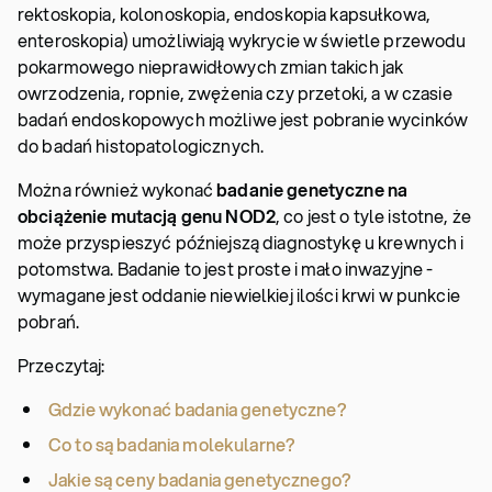
rektoskopia, kolonoskopia, endoskopia kapsułkowa,
enteroskopia) umożliwiają wykrycie w świetle przewodu
pokarmowego nieprawidłowych zmian takich jak
owrzodzenia, ropnie, zwężenia czy przetoki, a w czasie
badań endoskopowych możliwe jest pobranie wycinków
do badań histopatologicznych.
Można również wykonać
badanie genetyczne na
obciążenie mutacją genu NOD2
, co jest o tyle istotne, że
może przyspieszyć późniejszą diagnostykę u krewnych i
potomstwa. Badanie to jest proste i mało inwazyjne -
wymagane jest oddanie niewielkiej ilości krwi w punkcie
pobrań.
Przeczytaj:
Gdzie wykonać badania genetyczne?
Co to są badania molekularne?
Jakie są ceny badania genetycznego?