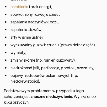
osłabienie
i brak energii,
spowolniony rozwój u dzieci,
zapalenie naczyniówki oczu,
zapalenia stawów,
afty w jamie ustnej,
wyczuwalny guz w brzuchu (prawa dolna część),
wymioty,
zmiany skórne (np. rumień guzowaty),
niedrożność jelit, perforacje, przetoki, szczeliny,
objawy niedoborów pokarmowych (np.
niedokrwistości).
Podstawowym problemem w przypadku tego
schorzenia jest
znaczne niedożywienie
. Wynika ono z
kilku przyczyn: