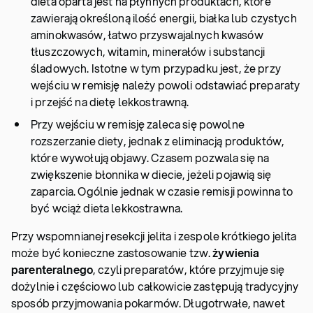
dieta oparta jest na płynnych produktach, które
zawierają określoną ilość energii, białka lub czystych
aminokwasów, łatwo przyswajalnych kwasów
tłuszczowych, witamin, minerałów i substancji
śladowych. Istotne w tym przypadku jest, że przy
wejściu w remisję należy powoli odstawiać preparaty
i przejść na dietę lekkostrawną.
Przy wejściu w remisję zaleca się powolne
rozszerzanie diety, jednak z eliminacją produktów,
które wywołują objawy. Czasem pozwala się na
zwiększenie błonnika w diecie, jeżeli pojawią się
zaparcia. Ogólnie jednak w czasie remisji powinna to
być wciąż dieta lekkostrawna.
Przy wspomnianej resekcji jelita i zespole krótkiego jelita
może być konieczne zastosowanie tzw.
żywienia
parenteralnego
, czyli preparatów, które przyjmuje się
dożylnie i częściowo lub całkowicie zastępują tradycyjny
sposób przyjmowania pokarmów. Długotrwałe, nawet