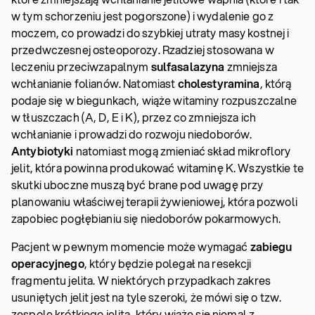
w tym schorzeniu jest pogorszone) i wydalenie go z
moczem, co prowadzi do szybkiej utraty masy kostnej i
przedwczesnej osteoporozy. Rzadziej stosowana w
leczeniu przeciwzapalnym
sulfasalazyna
zmniejsza
wchłanianie folianów. Natomiast
cholestyramina
, którą
podaje się w biegunkach, wiąże witaminy rozpuszczalne
w tłuszczach (A, D, E i K), przez co zmniejsza ich
wchłanianie i prowadzi do rozwoju niedoborów.
Antybiotyki
natomiast mogą zmieniać skład mikroflory
jelit, która powinna produkować witaminę K. Wszystkie te
skutki uboczne muszą być brane pod uwagę przy
planowaniu właściwej terapii żywieniowej, która pozwoli
zapobiec pogłębianiu się niedoborów pokarmowych.
Pacjent w pewnym momencie może wymagać
zabiegu
operacyjnego
, który będzie polegał na resekcji
fragmentu jelita. W niektórych przypadkach zakres
usuniętych jelit jest na tyle szeroki, że mówi się o tzw.
zespole krótkiego jelita, który wiąże się niemal z