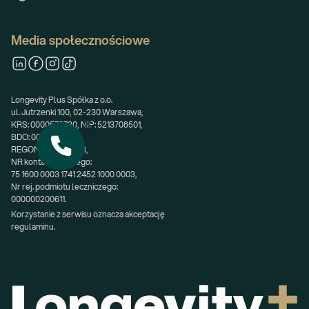
Media społecznościowe
Longevity Plus Spółka z o.o.
ul. Jutrzenki 100, 02-230 Warszawa,
KRS: 0000578730, NIP: 5213708501,
BDO: 000699253,
REGON: 362668683,
NR konta bankowego:
75 1600 0003 1741 2452 1000 0003,
Nr rej. podmiotu leczniczego:
000000200611.
Korzystanie z serwisu oznacza akceptację 
regulaminu.