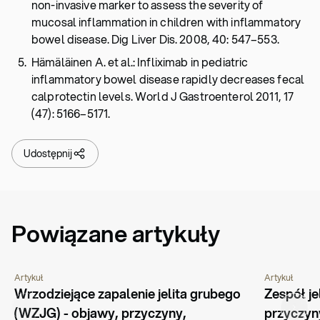
non-invasive marker to assess the severity of
mucosal inflammation in children with inflammatory
bowel disease. Dig Liver Dis. 2008, 40: 547–553.
Hämäläinen A. et al.: Infliximab in pediatric
inflammatory bowel disease rapidly decreases fecal
calprotectin levels. World J Gastroenterol 2011, 17
(47): 5166–5171.
Udostępnij
Powiązane artykuły
Artykuł
Artykuł
CHOROBY I SCHORZENIA
PORADNIK
CHOROBY I 
Wrzodziejące zapalenie jelita grubego 
Zespół je
(WZJG) - objawy, przyczyny, 
przyczyny