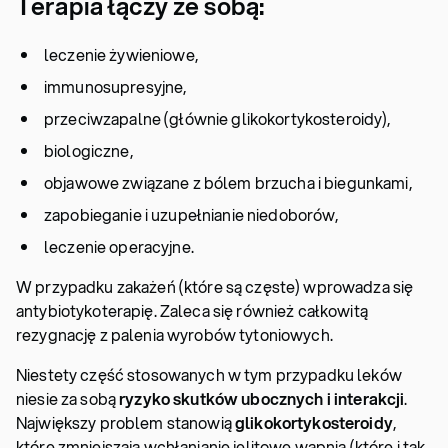
Terapia łączy ze sobą:
leczenie żywieniowe,
immunosupresyjne,
przeciwzapalne (głównie glikokortykosteroidy),
biologiczne,
objawowe związane z bólem brzucha i biegunkami,
zapobieganie i uzupełnianie niedoborów,
leczenie operacyjne.
W przypadku zakażeń (które są częste) wprowadza się
antybiotykoterapię. Zaleca się również całkowitą
rezygnację z palenia wyrobów tytoniowych.
Niestety część stosowanych w tym przypadku leków
niesie za sobą
ryzyko skutków ubocznych i interakcji
.
Największy problem stanowią
glikokortykosteroidy
,
które zmniejszają wchłanianie jelitowe wapnia (które i tak