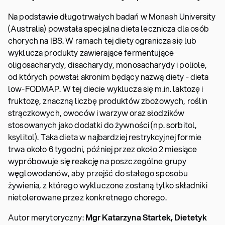
Na podstawie długotrwałych badań w Monash University
(Australia) powstała specjalna dieta lecznicza dla osób
chorych na IBS. W ramach tej diety ogranicza się lub
wyklucza produkty zawierające fermentujące
oligosacharydy, disacharydy, monosacharydy i poliole,
od których powstał akronim będący nazwą diety - dieta
low-FODMAP. W tej diecie wyklucza się m.in. laktozę i
fruktozę, znaczną liczbę produktów zbożowych, roślin
strączkowych, owoców i warzyw oraz słodzików
stosowanych jako dodatki do żywności (np. sorbitol,
ksylitol). Taka dieta w najbardziej restrykcyjnej formie
trwa około 6 tygodni, później przez około 2 miesiące
wypróbowuje się reakcję na poszczególne grupy
węglowodanów, aby przejść do stałego sposobu
żywienia, z którego wykluczone zostaną tylko składniki
nietolerowane przez konkretnego chorego.
Autor merytoryczny:
Mgr Katarzyna Startek, Dietetyk