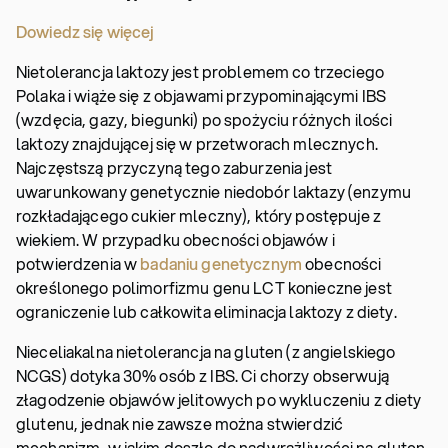
Dowiedz się więcej
Nietolerancja laktozy jest problemem co trzeciego
Polaka i wiąże się z objawami przypominającymi IBS
(wzdęcia, gazy, biegunki) po spożyciu różnych ilości
laktozy znajdującej się w przetworach mlecznych.
Najczęstszą przyczyną tego zaburzenia jest
uwarunkowany genetycznie niedobór laktazy (enzymu
rozkładającego cukier mleczny), który postępuje z
wiekiem. W przypadku obecności objawów i
potwierdzenia w
badaniu genetycznym
obecności
określonego polimorfizmu genu LCT konieczne jest
ograniczenie lub całkowita eliminacja laktozy z diety.
Nieceliakalna nietolerancja na gluten (z angielskiego
NCGS) dotyka 30% osób z IBS. Ci chorzy obserwują
złagodzenie objawów jelitowych po wykluczeniu z diety
glutenu, jednak nie zawsze można stwierdzić
mechanizm, w jakim doszło do nadwrażliwości na gluten