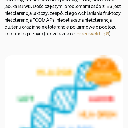
jabłka i śliwki. Dość częstymi problemami osób z IBS jest
nietolerancja laktozy, zespół złego wchłaniania fruktozy,
nietolerancja FODMAPs, nieceliakalna nietolerancja
glutenu oraz inne nietolerancje pokarmowe o podłożu
immunologicznym (np. zależne od
przeciwciał IgG
).