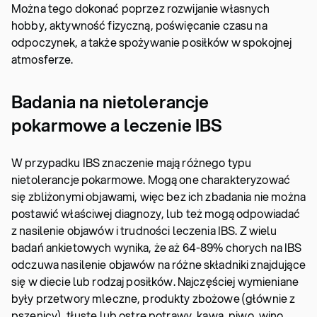
Można tego dokonać poprzez rozwijanie własnych
hobby, aktywność fizyczną, poświęcanie czasu na
odpoczynek, a także spożywanie posiłków w spokojnej
atmosferze.
Badania na nietolerancje
pokarmowe a leczenie IBS
W przypadku IBS znaczenie mają różnego typu
nietolerancje pokarmowe. Mogą one charakteryzować
się zbliżonymi objawami, więc bez ich zbadania nie można
postawić właściwej diagnozy, lub też mogą odpowiadać
z nasilenie objawów i trudności leczenia IBS. Z wielu
badań ankietowych wynika, że aż 64-89% chorych na IBS
odczuwa nasilenie objawów na różne składniki znajdujące
się w diecie lub rodzaj posiłków. Najczęściej wymieniane
były przetwory mleczne, produkty zbożowe (głównie z
pszenicy), tłuste lub ostre potrawy, kawa, piwo, wino,