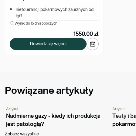
nietolerancji pokarmowych zależnych od 
IgG
Wyniki 
do 15 dni roboczych
1550.00
zł
Dowiedz się więcej
Powiązane artykuły
Artykuł
Artykuł
PORADNIK
CHOROBY I SCHORZENIA
ŻYWIENIE
Nadmierne gazy - kiedy ich produkcja 
Testy i b
jest patologią?
pokarm
Zobacz wszystkie