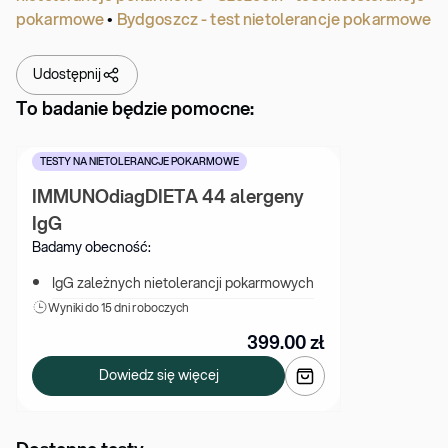
pokarmowe
•
Bydgoszcz - test nietolerancje pokarmowe
Udostępnij
To badanie będzie pomocne:
TESTY NA NIETOLERANCJE POKARMOWE
IMMUNOdiagDIETA 44 alergeny 
IgG
Badamy obecność:
IgG zależnych nietolerancji pokarmowych
Wyniki 
do 15 dni roboczych
399.00
zł
Dowiedz się więcej