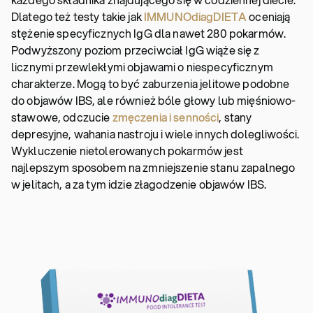
Dlatego też testy takie jak
IMMUNOdiagDIETA
oceniają
stężenie specyficznych IgG dla nawet 280 pokarmów.
Podwyższony poziom przeciwciał IgG wiąże się z
licznymi przewlekłymi objawami o niespecyficznym
charakterze. Mogą to być zaburzenia jelitowe podobne
do objawów IBS, ale również bóle głowy lub mięśniowo-
stawowe, odczucie
zmęczenia i senności
, stany
depresyjne, wahania nastroju i wiele innych dolegliwości.
Wykluczenie nietolerowanych pokarmów jest
najlepszym sposobem na zmniejszenie stanu zapalnego
w jelitach, a za tym idzie złagodzenie objawów IBS.