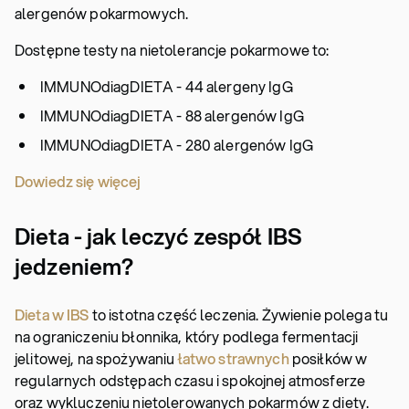
alergenów pokarmowych.
Dostępne testy na nietolerancje pokarmowe to:
IMMUNOdiagDIETA - 44 alergeny IgG
IMMUNOdiagDIETA - 88 alergenów IgG
IMMUNOdiagDIETA - 280 alergenów IgG
Dowiedz się więcej
Dieta - jak leczyć zespół IBS
jedzeniem?
Dieta w IBS
to istotna część leczenia. Żywienie polega tu
na ograniczeniu błonnika, który podlega fermentacji
jelitowej, na spożywaniu
łatwo strawnych
posiłków w
regularnych odstępach czasu i spokojnej atmosferze
oraz wykluczeniu nietolerowanych pokarmów z diety.