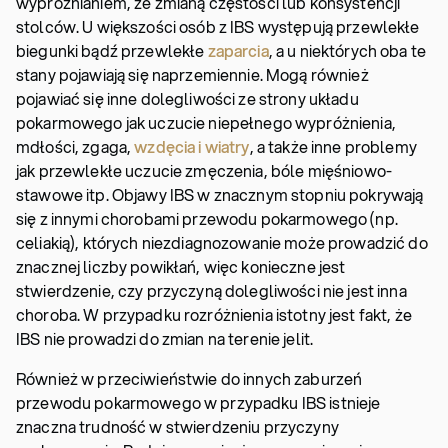
wypróżnianiem, ze zmianą częstości lub konsystencji
stolców. U większości osób z IBS występują przewlekłe
biegunki bądź przewlekłe
zaparcia
, a u niektórych oba te
stany pojawiają się naprzemiennie. Mogą również
pojawiać się inne dolegliwości ze strony układu
pokarmowego jak uczucie niepełnego wypróżnienia,
mdłości, zgaga,
wzdęcia i wiatry
, a także inne problemy
jak przewlekłe uczucie zmęczenia, bóle mięśniowo-
stawowe itp. Objawy IBS w znacznym stopniu pokrywają
się z innymi chorobami przewodu pokarmowego (np.
celiakią), których niezdiagnozowanie może prowadzić do
znacznej liczby powikłań, więc konieczne jest
stwierdzenie, czy przyczyną dolegliwości nie jest inna
choroba. W przypadku rozróżnienia istotny jest fakt, że
IBS nie prowadzi do zmian na terenie jelit.
Również w przeciwieństwie do innych zaburzeń
przewodu pokarmowego w przypadku IBS istnieje
znaczna trudność w stwierdzeniu przyczyny