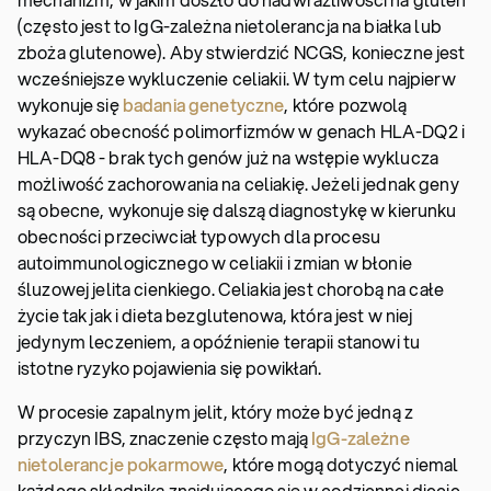
(często jest to IgG-zależna nietolerancja na białka lub
zboża glutenowe). Aby stwierdzić NCGS, konieczne jest
wcześniejsze wykluczenie celiakii. W tym celu najpierw
wykonuje się
badania genetyczne
, które pozwolą
wykazać obecność polimorfizmów w genach HLA-DQ2 i
HLA-DQ8 - brak tych genów już na wstępie wyklucza
możliwość zachorowania na celiakię. Jeżeli jednak geny
są obecne, wykonuje się dalszą diagnostykę w kierunku
obecności przeciwciał typowych dla procesu
autoimmunologicznego w celiakii i zmian w błonie
śluzowej jelita cienkiego. Celiakia jest chorobą na całe
życie tak jak i dieta bezglutenowa, która jest w niej
jedynym leczeniem, a opóźnienie terapii stanowi tu
istotne ryzyko pojawienia się powikłań.
W procesie zapalnym jelit, który może być jedną z
przyczyn IBS, znaczenie często mają
IgG-zależne
nietolerancje pokarmowe
, które mogą dotyczyć niemal
każdego składnika znajdującego się w codziennej diecie.