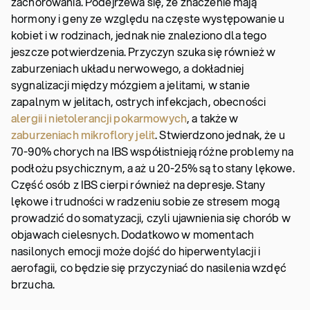
zachorowania. Podejrzewa się, że znaczenie mają
hormony i geny ze względu na częste występowanie u
kobiet i w rodzinach, jednak nie znaleziono dla tego
jeszcze potwierdzenia. Przyczyn szuka się również w
zaburzeniach układu nerwowego, a dokładniej
sygnalizacji między mózgiem a jelitami, w stanie
zapalnym w jelitach, ostrych infekcjach, obecności
alergii i nietolerancji pokarmowych
, a także w
zaburzeniach mikroflory jelit
. Stwierdzono jednak, że u
70-90% chorych na IBS współistnieją różne problemy na
podłożu psychicznym, a aż u 20-25% są to stany lękowe.
Część osób z IBS cierpi również na depresje. Stany
lękowe i trudności w radzeniu sobie ze stresem mogą
prowadzić do somatyzacji, czyli ujawnienia się chorób w
objawach cielesnych. Dodatkowo w momentach
nasilonych emocji może dojść do hiperwentylacji i
aerofagii, co będzie się przyczyniać do nasilenia wzdęć
brzucha.