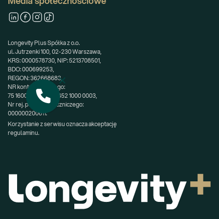
Media społecznościowe
Longevity Plus Spółka z o.o.
ul. Jutrzenki 100, 02-230 Warszawa,
KRS: 0000578730, NIP: 5213708501,
BDO: 000699253,
REGON: 362668683,
NR konta bankowego:
75 1600 0003 1741 2452 1000 0003,
Nr rej. podmiotu leczniczego:
000000200611.
Korzystanie z serwisu oznacza akceptację 
regulaminu.