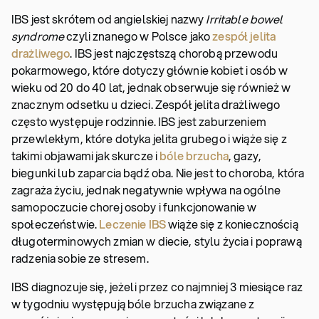
IBS jest skrótem od angielskiej nazwy
Irritable bowel
syndrome
czyli znanego w Polsce jako
zespół jelita
drażliwego
. IBS jest najczęstszą chorobą przewodu
pokarmowego, które dotyczy głównie kobiet i osób w
wieku od 20 do 40 lat, jednak obserwuje się również w
znacznym odsetku u dzieci. Zespół jelita drażliwego
często występuje rodzinnie. IBS jest zaburzeniem
przewlekłym, które dotyka jelita grubego i wiąże się z
takimi objawami jak skurcze i
bóle brzucha
, gazy,
biegunki lub zaparcia bądź oba. Nie jest to choroba, która
zagraża życiu, jednak negatywnie wpływa na ogólne
samopoczucie chorej osoby i funkcjonowanie w
społeczeństwie.
Leczenie IBS
wiąże się z koniecznością
długoterminowych zmian w diecie, stylu życia i poprawą
radzenia sobie ze stresem.
IBS diagnozuje się, jeżeli przez co najmniej 3 miesiące raz
w tygodniu występują bóle brzucha związane z