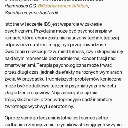
rhamnosus GG,
Bifidobacterium bifidum
,
Saccharomyces boulardii.
Istotne w leczenie IBS jest wsparcie w zakresie
psychicznym. Przydatna może być psychoterapia w
ramach, której chory zostanie nauczony technik lepszej
odpowiedzi na stres, mogą być przeprowadzone
ćwiczenia relaksacji i tzw. mindfulness, czyli skupienia się
na danym momencie bez nadmiernej koncentracji nad
zmartwieniami. Terapia psychologiczna może trwać
przez długi czas, jednak da efekty na różnych wymiarach
życia. W przypadku trudniejszych problemów konieczne
może być dodatkowe leczenie psychiatryczne w celu
złagodzenia objawów. Najczęściej stosuje się
trójcykliczne leki przeciwdepresyjne bądź inhibitory
zwrotnego wychwytu serotoniny.
Oprócz samego leczenia istotne jest samodzielne
zadbanie o zmniejszenie czynników stresujących w życiu.