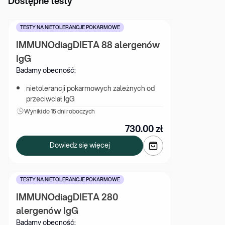
Dostępne testy
TESTY NA NIETOLERANCJE POKARMOWE
IMMUNOdiagDIETA 88 alergenów 
IgG
Badamy obecność:
nietolerancji pokarmowych zależnych od 
przeciwciał IgG
Wyniki 
do 15 dni roboczych
730.00
zł
Dowiedz się więcej
TESTY NA NIETOLERANCJE POKARMOWE
IMMUNOdiagDIETA 280 
alergenów IgG
Badamy obecność: