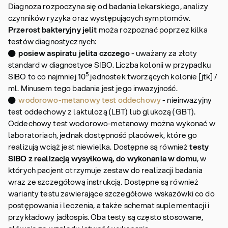
Diagnoza rozpoczyna się od badania lekarskiego, analizy
czynników ryzyka oraz występujących symptomów.
Przerost bakteryjny jelit
moża rozpoznać poprzez kilka
testów diagnostycznych:
●
posiew aspiratu jelita czczego
- uważany za złoty
standard w diagnostyce SIBO. Liczba kolonii w przypadku
5
SIBO to co najmniej 10
jednostek tworzących kolonie [jtk] /
ml. Minusem tego badania jest jego inwazyjność.
●
wodorowo-metanowy test oddechowy
- nieinwazyjny
test oddechowy z laktulozą (LBT) lub glukozą (GBT).
Oddechowy test wodorowo-metanowy można wykonać w
laboratoriach, jednak dostępność placówek, które go
realizują wciąż jest niewielka. Dostępne są również
testy
SIBO z realizacją wysyłkową, do wykonania w domu
, w
których pacjent otrzymuje zestaw do realizacji badania
wraz ze szczegółową instrukcją. Dostępne są również
warianty testu zawierające szczegółowe wskazówki co do
postępowania i leczenia, a także schemat suplementacji i
przykładowy jadłospis. Oba testy są często stosowane,