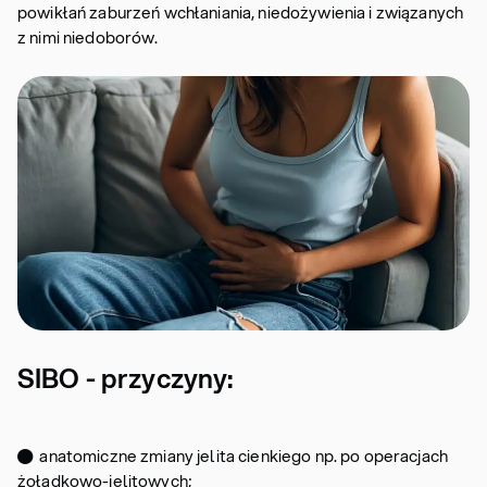
powikłań zaburzeń wchłaniania, niedożywienia i związanych
z nimi niedoborów.
SIBO - przyczyny:
● anatomiczne zmiany jelita cienkiego np. po operacjach
żołądkowo-jelitowych;