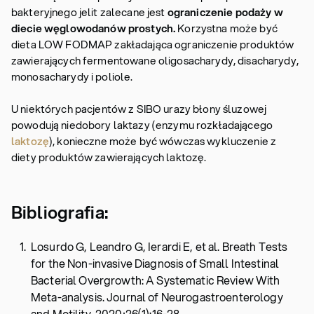
bakteryjnego jelit zalecane jest
ograniczenie podaży w
diecie węglowodanów prostych.
Korzystna może być
dieta LOW FODMAP zakładająca ograniczenie produktów
zawierających fermentowane oligosacharydy, disacharydy,
monosacharydy i poliole.
U niektórych pacjentów z SIBO urazy błony śluzowej
powodują niedobory laktazy (enzymu rozkładającego
laktozę
), konieczne może być wówczas wykluczenie z
diety produktów zawierających laktozę.
Bibliografia:
Losurdo G, Leandro G, Ierardi E, et al. Breath Tests
for the Non-invasive Diagnosis of Small Intestinal
Bacterial Overgrowth: A Systematic Review With
Meta-analysis. Journal of Neurogastroenterology
and Motility. 2020;26(1):16-28.