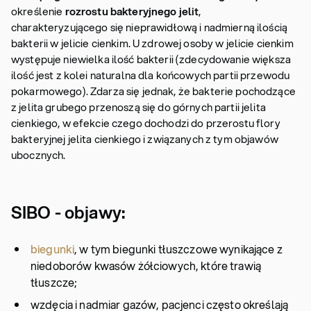
określenie
rozrostu bakteryjnego jelit
,
charakteryzującego się nieprawidłową i nadmierną ilością
bakterii w jelicie cienkim. U zdrowej osoby w jelicie cienkim
występuje niewielka ilość bakterii (zdecydowanie większa
ilość jest z kolei naturalna dla końcowych partii przewodu
pokarmowego). Zdarza się jednak, że bakterie pochodzące
z jelita grubego przenoszą się do górnych partii jelita
cienkiego, w efekcie czego dochodzi do przerostu flory
bakteryjnej jelita cienkiego i związanych z tym objawów
ubocznych.
SIBO - objawy:
biegunki
, w tym biegunki tłuszczowe wynikające z
niedoborów kwasów żółciowych, które trawią
tłuszcze;
wzdęcia i nadmiar gazów, pacjenci często określają