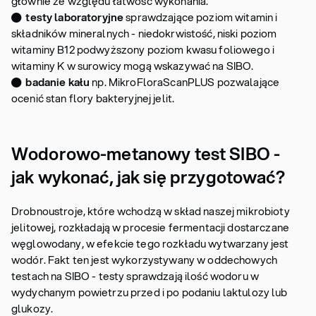
głównie ze względu łatwość wykonania.
●
testy laboratoryjne
sprawdzające poziom witamin i
składników mineralnych - niedokrwistość, niski poziom
witaminy B12 podwyższony poziom kwasu foliowego i
witaminy K w surowicy mogą wskazywać na SIBO.
●
badanie kału
np. MikroFloraScanPLUS pozwalające
ocenić stan flory bakteryjnej jelit.
Wodorowo-metanowy test SIBO -
jak wykonać, jak się przygotować?
Drobnoustroje, które wchodzą w skład naszej mikrobioty
jelitowej, rozkładają w procesie fermentacji dostarczane
węglowodany, w efekcie tego rozkładu wytwarzany jest
wodór. Fakt ten jest wykorzystywany w oddechowych
testach na SIBO - testy sprawdzają ilość wodoru w
wydychanym powietrzu przed i po podaniu laktulozy lub
glukozy.