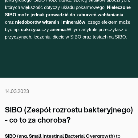
jelita grubego. SIBO może dawać szereg skutków ubocznych,
których większość dotyczy układu pokarmowego.
Nieleczone
SIBO może jednak prowadzić do zaburzeń wchłaniania
oraz
niedoborów witamin i minerałów
, czego efektem może
być np.
cukrzyca
czy
anemia
.W tym artykule przeczytasz o
przyczynach, leczeniu, diecie w SIBO oraz testach na SIBO.
14.03.2023
SIBO (Zespół rozrostu bakteryjnego)
- co to za choroba?
SIBO (ang. Small Intestinal Bacterial Overgrowth)
to