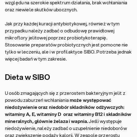
względu na szerokie spektrum działania, brak wchłaniania
oraz niewiele skutków ubocznych.
Jak przy każdej kuracji antybiotykowej, również w tym
przypadku należy zadbać o odbudowę prawidłowej
mikroflory jelitowej poprzez probiotykoterapię.
Stosowanie preparatów probiotycznych jest pomocne nie
tylko w leczeniu, ale i w profilaktyce SIBO. Potrzeba jednak
więcej badań w tym zakresie.
Dieta w SIBO
U osób zmagających się z przerostem bakteryjnym jelit z
powodu zaburzeń wchłaniania
może występować
niedożywienie oraz niedobór składników odżywczych:
witaminy A, E, witaminy D oraz witaminy B12 i składników
mineralnych, głównie żelaza i wapnia.
Jeśli występuje
niedożywienie, należy zadbać o uzupełnienie niedoborów
oraz zwiększenie podaży kalorii. W zespole przerostu