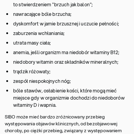
to stwierdzeniem "brzuch jak balon";
nawracające bóle brzucha;
dyskomfort w jamie brzusznej i uczucie pełności;
zaburzenia wchłaniania;
utrata masy ciała;
anemia, jeśli organizm ma niedobór witaminy B12;
niedobory witamin oraz składników mineralnych;
trądzik różowaty;
zespół niespokojnych nóg;
bóle stawów, osłabienie kości, które mogą mieć
miejsce gdy w organizmie dochodzi do niedoborów
witaminy D i wapnia.
SIBO może mieć bardzo zróżnicowany przebieg
występowania objawów klinicznych, od bezobjawowej
choroby, po ciężki przebieg, związany z występowaniem