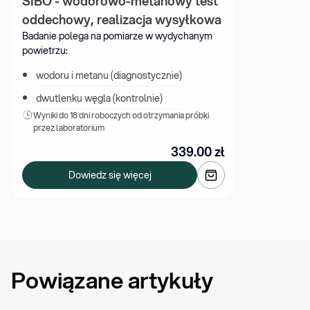
SIBO - wodorowo-metanowy test 
oddechowy, realizacja wysyłkowa
Badanie polega na pomiarze w wydychanym 
powietrzu:
wodoru i metanu (diagnostycznie)
dwutlenku węgla (kontrolnie)
Wyniki 
do 18 dni roboczych od otrzymania próbki 
przez laboratorium
339.00
zł
Dowiedz się więcej
Powiązane artykuły