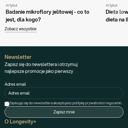
Artykuł
Artykuł
CHOROBY I SCHORZENIA
PORADNIK
ŻYWIENIE
CHOROBY I 
Badanie mikroflory jelitowej - co to 
Dieta lo
jest, dla kogo?
dieta na 
Zobacz wszystkie
Newsletter
Zapisz się do newslettera i otrzymuj
najlepsze promocje jako pierwszy
Adres email
Zapisując się do newslettera akceptujesz politykę prywatności i regulamin.
Zapisz mnie
O Longevity+