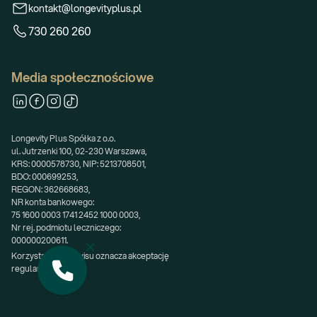
kontakt@longevityplus.pl
730 260 260
Media społecznościowe
Longevity Plus Spółka z o.o.
ul. Jutrzenki 100, 02-230 Warszawa,
KRS: 0000578730, NIP: 5213708501,
BDO: 000699253,
REGON: 362668683,
NR konta bankowego:
75 1600 0003 1741 2452 1000 0003,
Nr rej. podmiotu leczniczego:
000000200611.
Korzystanie z serwisu oznacza akceptację 
regulaminu.