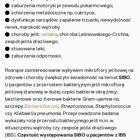
● zaburzenia motoryki przewodu pokarmowego;
● schorzenia metaboliczne np. cukrzyca;
● dysfunkcje narządów: zapalenie trzustki, niewydolność
nerek, marskość wątroby
● choroby jelit:
celiakia
, choroba Leśniowskiego-Crohna,
zespół jelita drażliwego;
● stosowane leki;
● zaburzenia odporności.
Rosnące zainteresowanie wpływem mikroflory jelitowej na
zdrowie i choroby zwiększyło świadomość na temat
SIBO
.
U pacjentów z przerostem bakteryjnym jelit mikroflorę
jelitową stanowią w dużej części bakterie okrężnicy:
beztlenowe oraz tlenowe bakterie Gram-ujemne np.
szczepy
Escherichia coli
, Streptococcus, Staphylococcus
czy
Klebsiella pneumonia.
Przeprowadzone badania
wykazały rolę przerostu bakteryjnego jelit m.in. w
stłuszczeniu wątroby czy zespole jelita drażliwego
(IBS).
Częstość występowania SIBO u pacjentów z IBS