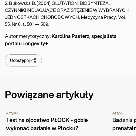
2. Bukowska B. (2004) GLUTATION: BIOSYNTEZA,
CZYNNIKI INDUKUJĄCE ORAZ STĘŻENIE W WYBRANYCH
JEDNOSTKACH CHOROBOWYCH. Medycyna Pracy. Vol.
55, Nr 6, s. 501 — 509.
Autor merytoryczny:
Karolina Pasterz, specjalista
portalu Longevity+
Udostępnij
Powiązane artykuły
Artykuł
Artykuł
OJCOSTWO
PORADNIK
PORADNIK
Test na ojcostwo PŁOCK - gdzie 
Badania 
wykonać badanie w Płocku?
prenatal