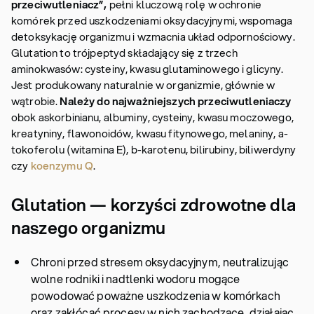
przeciwutleniacz”,
pełni kluczową rolę w ochronie
komórek przed uszkodzeniami oksydacyjnymi, wspomaga
detoksykację organizmu i wzmacnia układ odpornościowy.
Glutation to trójpeptyd składający się z trzech
aminokwasów: cysteiny, kwasu glutaminowego i glicyny.
Jest produkowany naturalnie w organizmie, głównie w
wątrobie.
Należy do najważniejszych przeciwutleniaczy
obok askorbinianu, albuminy, cysteiny, kwasu moczowego,
kreatyniny, flawonoidów, kwasu fitynowego, melaniny, a-
tokoferolu (witamina E), b-karotenu, bilirubiny, biliwerdyny
czy
koenzymu Q
.
Glutation — korzyści zdrowotne dla
naszego organizmu
Chroni przed stresem oksydacyjnym, neutralizując
wolne rodniki i nadtlenki wodoru mogące
powodować poważne uszkodzenia w komórkach
oraz zakłócać procesy w nich zachodzące, działając