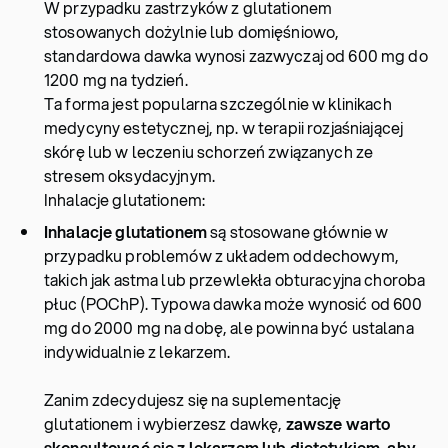
W przypadku zastrzyków z glutationem
stosowanych dożylnie lub domięśniowo,
standardowa dawka wynosi zazwyczaj od 600 mg do
1200 mg na tydzień.
Ta forma jest popularna szczególnie w klinikach
medycyny estetycznej, np. w terapii rozjaśniającej
skórę lub w leczeniu schorzeń związanych ze
stresem oksydacyjnym.
Inhalacje glutationem:
Inhalacje glutationem
są stosowane głównie w
przypadku problemów z układem oddechowym,
takich jak astma lub przewlekła obturacyjna choroba
płuc (POChP). Typowa dawka może wynosić od 600
mg do 2000 mg na dobę, ale powinna być ustalana
indywidualnie z lekarzem.
Zanim zdecydujesz się na suplementację
glutationem i wybierzesz dawkę,
zawsze warto
skonsultować się z lekarzem lub dietetykiem, aby