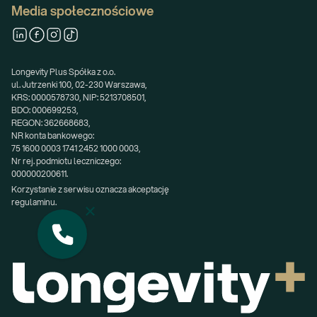
Media społecznościowe
Longevity Plus Spółka z o.o.
ul. Jutrzenki 100, 02-230 Warszawa,
KRS: 0000578730, NIP: 5213708501,
BDO: 000699253,
REGON: 362668683,
NR konta bankowego:
75 1600 0003 1741 2452 1000 0003,
Nr rej. podmiotu leczniczego:
000000200611.
Korzystanie z serwisu oznacza akceptację 
regulaminu.