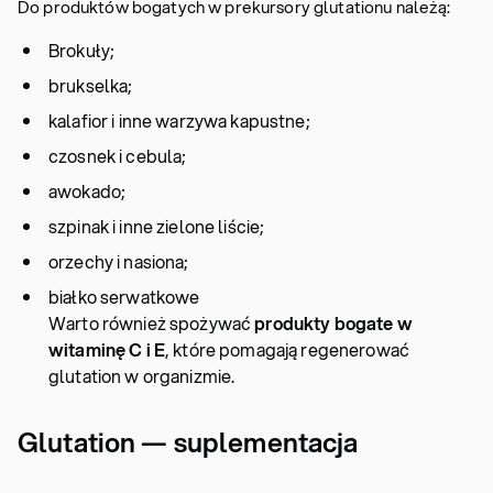
Do produktów bogatych w prekursory glutationu należą:
Brokuły;
brukselka;
kalafior i inne warzywa kapustne;
czosnek i cebula;
awokado;
szpinak i inne zielone liście;
orzechy i nasiona;
białko serwatkowe
Warto również spożywać
produkty bogate w
witaminę C i E
, które pomagają regenerować
glutation w organizmie.
Glutation — suplementacja