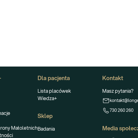
+
Dla pacjenta
Kontakt
Lista placówek
Masz pytania?
Wiedza+
kontakt@longe
730 260 260
macje
Sklep
rony Małoletnich
Media społec
Badania
tności