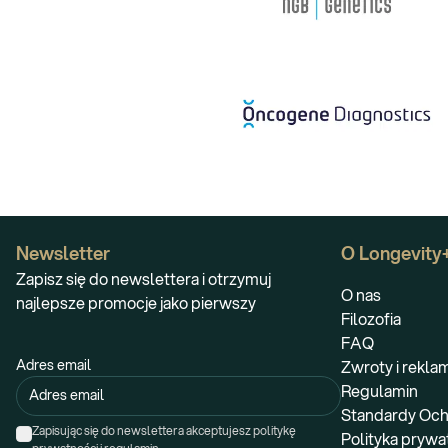
Newsletter
O Longevity
Zapisz się do newslettera i otrzymuj
O nas
najlepsze promocje jako pierwszy
Filozofia
FAQ
Adres email
Zwroty i rekla
Regulamin
Standardy Och
Zapisując się do newslettera akceptujesz politykę 
Polityka prywa