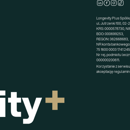
Longevity Plus Spółka 
ul. Jutrzenki 100, 02
KRS: 0000578730, NIP
BDO: 000699253,
REGON: 362668683,
NR konta bankowego
75 1600 0003 1741 24
Nr rej. podmiotu lecz
000000200611.
Korzystanie z serwisu
akceptację regulamin