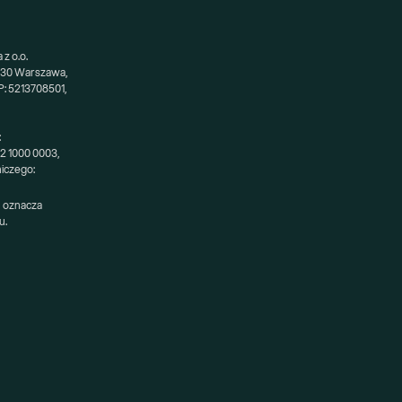
z o.o.
-230 Warszawa,
: 5213708501,
:
52 1000 0003,
niczego:
 oznacza 
u.