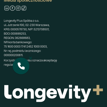
Media społecznościowe
Longevity Plus Spółka z o.o.
ul. Jutrzenki 100, 02-230 Warszawa,
KRS: 0000578730, NIP: 5213708501,
BDO: 000699253,
REGON: 362668683,
NR konta bankowego:
75 1600 0003 1741 2452 1000 0003,
Nr rej. podmiotu leczniczego:
000000200611.
Korzystanie z serwisu oznacza akceptację 
regulaminu.