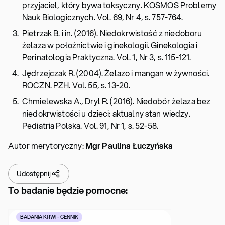
przyjaciel, który bywa toksyczny. KOSMOS Problemy
Nauk Biologicznych. Vol. 69, Nr 4, s. 757-764.
Pietrzak B. i in. (2016). Niedokrwistość z niedoboru
żelaza w położnictwie i ginekologii. Ginekologia i
Perinatologia Praktyczna. Vol. 1, Nr 3, s. 115-121.
Jędrzejczak R. (2004). Żelazo i mangan w żywności.
ROCZN. PZH. Vol. 55, s. 13-20.
Chmielewska A., Dryl R. (2016). Niedobór żelaza bez
niedokrwistości u dzieci: aktualny stan wiedzy.
Pediatria Polska. Vol. 91, Nr 1, s. 52-58.
Autor merytoryczny:
Mgr Paulina Łuczyńska
Udostępnij
To badanie będzie pomocne:
BADANIA KRWI - CENNIK