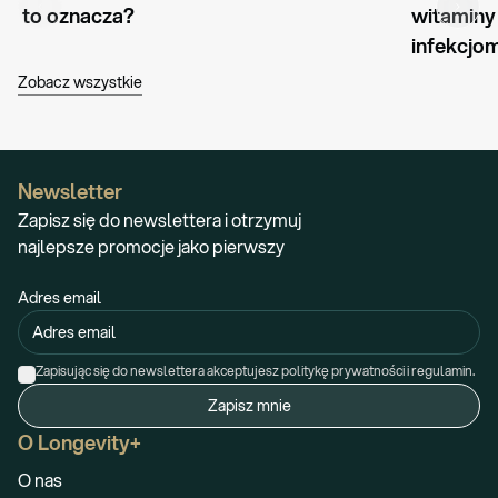
to oznacza?
witaminy
infekcjo
Zobacz wszystkie
Newsletter
Zapisz się do newslettera i otrzymuj
najlepsze promocje jako pierwszy
Adres email
Zapisując się do newslettera akceptujesz politykę prywatności i regulamin.
Zapisz mnie
O Longevity+
O nas