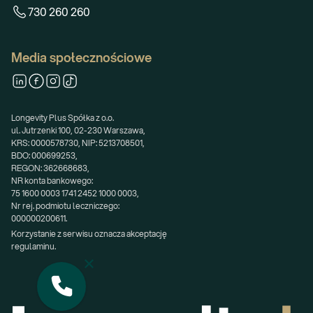
730 260 260
Media społecznościowe
Longevity Plus Spółka z o.o.
ul. Jutrzenki 100, 02-230 Warszawa,
KRS: 0000578730, NIP: 5213708501,
BDO: 000699253,
REGON: 362668683,
NR konta bankowego:
75 1600 0003 1741 2452 1000 0003,
Nr rej. podmiotu leczniczego:
000000200611.
Korzystanie z serwisu oznacza akceptację 
regulaminu.