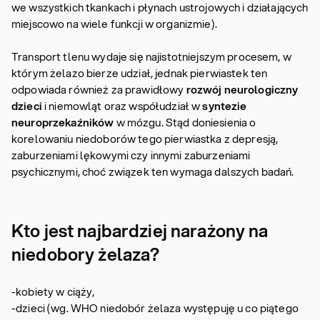
we wszystkich tkankach i płynach ustrojowych i działających
miejscowo na wiele funkcji w organizmie).
Transport tlenu wydaje się najistotniejszym procesem, w
którym żelazo bierze udział, jednak pierwiastek ten
odpowiada również za prawidłowy
rozwój neurologiczny
dzieci
i niemowląt oraz współudział w
syntezie
neuroprzekaźników
w mózgu. Stąd doniesienia o
korelowaniu niedoborów tego pierwiastka z depresją,
zaburzeniami lękowymi czy innymi zaburzeniami
psychicznymi, choć związek ten wymaga dalszych badań.
Kto jest najbardziej narażony na
niedobory żelaza?
-kobiety w ciąży,
-dzieci (wg. WHO niedobór żelaza występuję u co piątego