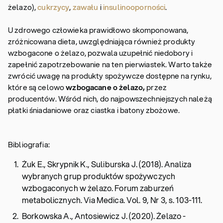
żelazo),
cukrzycy
,
zawału
i
insulinooporności
.
U zdrowego człowieka prawidłowo skomponowana,
zróżnicowana dieta, uwzględniająca również produkty
wzbogacone o żelazo, pozwala uzupełnić niedobory i
zapełnić zapotrzebowanie na ten pierwiastek. Warto także
zwrócić uwagę na produkty spożywcze dostępne na rynku,
które są celowo
wzbogacane o żelazo,
przez
producentów. Wśród nich, do najpowszechniejszych należą
płatki śniadaniowe oraz ciastka i batony zbożowe.
Bibliografia:
Żuk E., Skrypnik K., Suliburska J. (2018). Analiza
wybranych grup produktów spożywczych
wzbogaconych w żelazo. Forum zaburzeń
metabolicznych. Via Medica. Vol. 9, Nr 3, s. 103-111.
Borkowska A., Antosiewicz J. (2020). Żelazo -