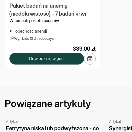
Pakiet badań na anemię 
(niedokrwistość) - 7 badań krwi
W ramach pakietu badamy:
obecność anemii
Wyniki 
do 13 dni roboczych
339.00
zł
Dowiedz się więcej
Powiązane artykuły
Artykuł
Artykuł
PORADNIK
CHOROBY I SCHORZENIA
PORADNIK
Ferrytyna niska lub podwyższona - co 
Synergist