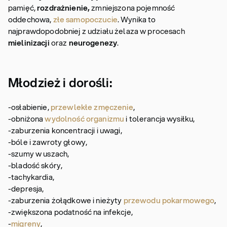
pamięć,
rozdrażnienie,
zmniejszona pojemność
oddechowa,
złe samopoczucie
. Wynika to
najprawdopodobniej z udziału żelaza w procesach
mielinizacji
oraz
neurogenezy
.
Młodzież i dorośli:
-osłabienie,
przewlekłe zmęczenie
,
-obniżona
wydolność organizmu
i tolerancja wysiłku,
-zaburzenia koncentracji i uwagi,
-bóle i zawroty głowy,
-szumy w uszach,
-bladość skóry,
-tachykardia,
-depresja,
-zaburzenia żołądkowe i nieżyty
przewodu pokarmowego
,
-zwiększona podatność na infekcje,
-
migreny
,