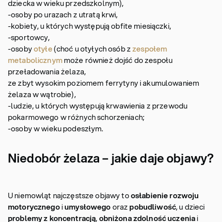
dziecka w wieku przedszkolnym),
-osoby po urazach z utratą krwi,
-kobiety, u których występują obfite miesiączki,
-sportowcy,
-osoby
otyłe
(choć u otyłych osób z
zespołem
metabolicznym
może również dojść do zespołu
przeładowania żelaza,
ze zbyt wysokim poziomem ferrytyny i akumulowaniem
żelaza w wątrobie),
-ludzie, u których występują krwawienia z przewodu
pokarmowego w różnych schorzeniach;
-osoby w wieku podeszłym.
Niedobór żelaza – jakie daje objawy?
U niemowląt najczęstsze objawy to
osłabienie rozwoju
motorycznego
i
umysłowego
oraz
pobudliwość
, u dzieci
problemy z koncentracją
,
obniżona zdolność uczenia
i