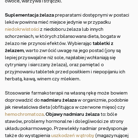
owoce, warzywa i strączki.
Suplementacja żelaza
preparatami dostępnymi w postaci
leków powinna mieć miejsce jedynie w przypadku
niedokrwistości
z niedoboru żelaza lub innych
schorzeniach, w których zbilansowana dieta, bogata w
żelazo nie przynosi efektów. Wybierając
tabletki z
żelazem
, warto zwrócić uwagę na jego postać (jony są
lepiej przyswajalne niż sole, najsłabiej wchłaniają się
cytryniany i siarczany żelaza), oraz pamiętać o
przyjmowaniu tabletek przed posiłkiem i niepopijaniu ich
herbatą, kawą, winem czy mlekiem.
Stosowanie farmakoterapii na własną rękę może bowiem
doprowadzić do
nadmiaru żelaza
w organizmie, podobnie
jak niewłaściwa dieta (obfitująca w czerwone mięso) czy
hemochromatoza
.
Objawy nadmiaru żelaza
to: bóle
stawów, problemy hormonalne i dolegliwości ze strony
układu pokarmowego. Przewlekły nadmiar predysponuje
także do wystąpienia
uszkodzeń wątroby
(magazynującej