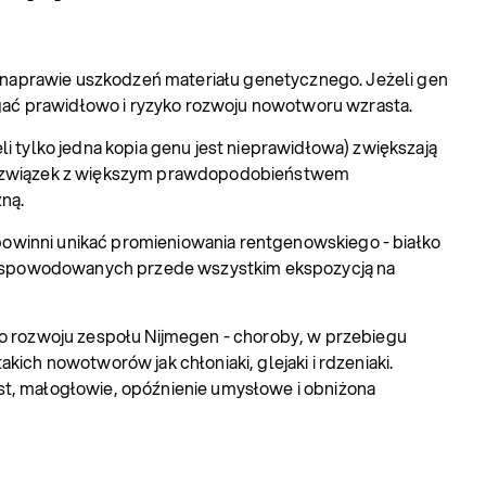
w naprawie uszkodzeń materiału genetycznego. Jeżeli gen
ać prawidłowo i ryzyko rozwoju nowotworu wzrasta.
 tylko jedna kopia genu jest nieprawidłowa) zwiększają
że związek z większym prawdopodobieństwem
ną.
 powinni unikać promieniowania rentgenowskiego - białko
 spowodowanych przede wszystkim ekspozycją na
o rozwoju zespołu Nijmegen - choroby, w przebiegu
kich nowotworów jak chłoniaki, glejaki i rdzeniaki.
st, małogłowie, opóźnienie umysłowe i obniżona