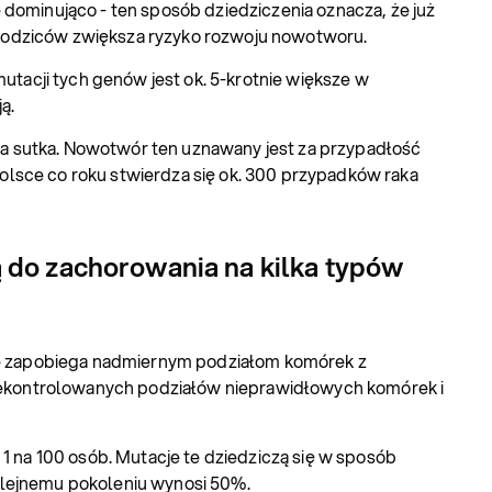
ominująco - ten sposób dziedziczenia oznacza, że już
rodziców zwiększa ryzyko rozwoju nowotworu.
utacji tych genów jest ok. 5-krotnie większe w
ą.
ka sutka. Nowotwór ten uznawany jest za przypadłość
olsce co roku stwierdza się ok. 300 przypadków raka
do zachorowania na kilka typów
re zapobiega nadmiernym podziałom komórek z
ekontrolowanych podziałów nieprawidłowych komórek i
 na 100 osób. Mutacje te dziedziczą się w sposób
olejnemu pokoleniu wynosi 50%.