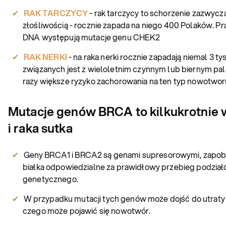
RAK TARCZYCY
- rak tarczycy to schorzenie zazwycza
złośliwością - rocznie zapada na niego 400 Polaków. P
DNA występują mutacje genu CHEK2
RAK NERKI
- na raka nerki rocznie zapadają niemal 3 
związanych jest z wieloletnim czynnym lub biernym pa
razy większe ryzyko zachorowania na ten typ nowotw
Mutacje genów BRCA to kilkukrotnie w
i raka sutka
Geny BRCA1 i BRCA2 są genami supresorowymi, zapob
białka odpowiedzialne za prawidłowy przebieg podzi
genetycznego.
W przypadku mutacji tych genów może dojść do utraty
czego może pojawić się nowotwór.