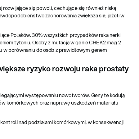
j rozwijające się powoli, cechujące się również niską
rawdopodobieństwo zachorowania zwiększa się, jeżeli w
tysiące Polaków. 30% wszystkich przypadków raka nerki
leniem tytoniu. Osoby z mutacją w genie CHEK2 mają 2
oru w porównaniu do osób z prawidłowym genem
iększe ryzyko rozwoju raka prostaty
iegającymi występowaniu nowotworów. Geny te kodują
ałów komórkowych oraz naprawę uszkodzeń materiału
 kontroli nad podziałami komórkowymi, w konsekwencji