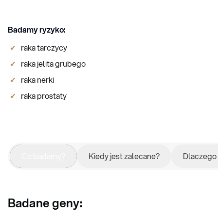
Badamy ryzyko:
raka tarczycy
raka jelita grubego
raka nerki
raka prostaty
Co badamy?
Kiedy jest zalecane?
Dlaczego
Badane geny: