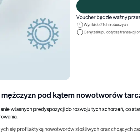
Voucher będzie ważny przez
Wyniki 
do 21 dni roboczych
Ceny zakupu dotyczą transakcji o
mężczyzn pod kątem nowotworów tarczycy
ie własnych predyspozycji do rozwoju tych schorzeń, co sta
orowania.
cych się profilaktyką nowotworów złośliwych oraz chcących z