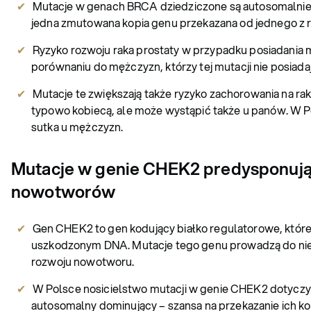
Mutacje w genach BRCA dziedziczone są autosomalnie d
jedna zmutowana kopia genu przekazana od jednego z 
Ryzyko rozwoju raka prostaty w przypadku posiadania m
porównaniu do mężczyzn, którzy tej mutacji nie posiadaj
Mutacje te zwiększają także ryzyko zachorowania na ra
typowo kobiecą, ale może wystąpić także u panów. W P
sutka u mężczyzn.
Mutacje w genie CHEK2 predysponują 
nowotworów
Gen CHEK2 to gen kodujący białko regulatorowe, któ
uszkodzonym DNA. Mutacje tego genu prowadzą do ni
rozwoju nowotworu.
W Polsce nosicielstwo mutacji w genie CHEK2 dotyczy 1
autosomalny dominujący – szansa na przekazanie ich k