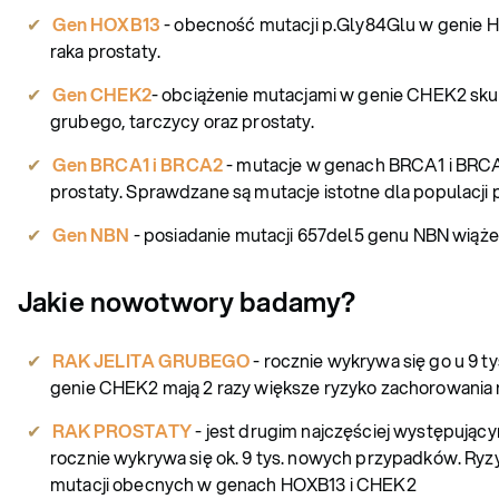
Gen HOXB13
- obecność mutacji p.Gly84Glu w genie 
raka prostaty.
Gen CHEK2
- obciążenie mutacjami w genie CHEK2 skutk
grubego, tarczycy oraz prostaty.
Gen BRCA1 i BRCA2
- mutacje w genach BRCA1 i BRCA
prostaty. Sprawdzane są mutacje istotne dla populacji p
Gen NBN
- posiadanie mutacji 657del5 genu NBN wiąże
Jakie nowotwory badamy?
RAK JELITA GRUBEGO
- rocznie wykrywa się go u 9 
genie CHEK2 mają 2 razy większe ryzyko zachorowania n
RAK PROSTATY
- jest drugim najczęściej występują
rocznie wykrywa się ok. 9 tys. nowych przypadków. Ryzy
mutacji obecnych w genach HOXB13 i CHEK2