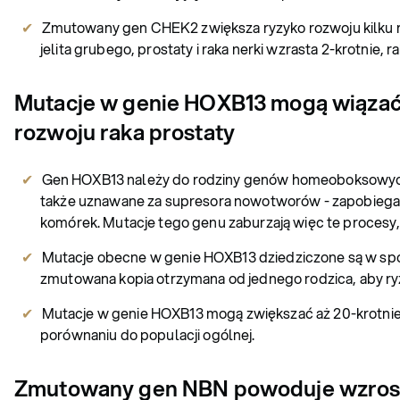
Zmutowany gen CHEK2 zwiększa ryzyko rozwoju kilku r
jelita grubego, prostaty i raka nerki wzrasta 2-krotnie, ra
Mutacje w genie HOXB13 mogą wiązać 
rozwoju raka prostaty
Gen HOXB13 należy do rodziny genów homeoboksowych, k
także uznawane za supresora nowotworów - zapobiega
komórek. Mutacje tego genu zaburzają więc te proces
Mutacje obecne w genie HOXB13 dziedziczone są w sp
zmutowana kopia otrzymana od jednego rodzica, aby r
Mutacje w genie HOXB13 mogą zwiększać aż 20-krotni
porównaniu do populacji ogólnej.
Zmutowany gen NBN powoduje wzrost 