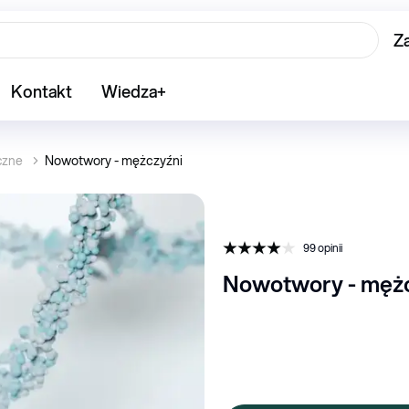
Z
Kontakt
Wiedza+
czne
Nowotwory - mężczyźni
99
opinii
Nowotwory - męż