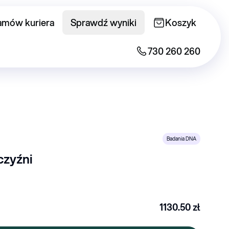
amów kuriera
Sprawdź wyniki
Koszyk
730 260 260
Badania DNA
czyźni
1130.50
zł