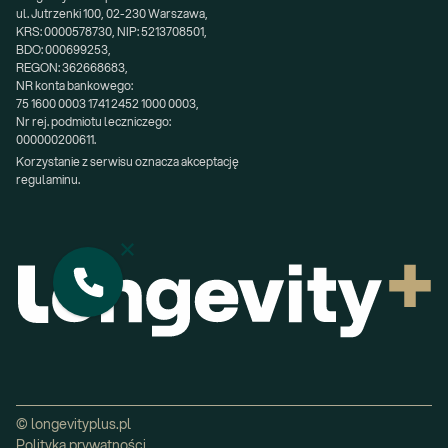
ul. Jutrzenki 100, 02-230 Warszawa,
KRS: 0000578730, NIP: 5213708501,
BDO: 000699253,
REGON: 362668683,
NR konta bankowego:
75 1600 0003 1741 2452 1000 0003,
Nr rej. podmiotu leczniczego:
000000200611.
Korzystanie z serwisu oznacza akceptację 
regulaminu.
© longevityplus.pl
Polityka prywatności