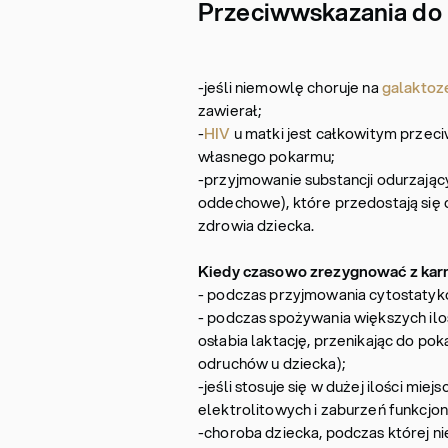
Przeciwwskazania do k
-jeśli niemowlę choruje na
galaktoz
zawierał;
-
HIV
u matki jest całkowitym przec
własnego pokarmu;
-przyjmowanie substancji odurzając
oddechowe), które przedostają się d
zdrowia dziecka.
Kiedy czasowo zrezygnować z karm
- podczas przyjmowania cytostatyk
- podczas spożywania większych ilo
osłabia laktację, przenikając do po
odruchów u dziecka);
-jeśli stosuje się w dużej ilości mi
elektrolitowych i zaburzeń funkcjo
-choroba dziecka, podczas której ni