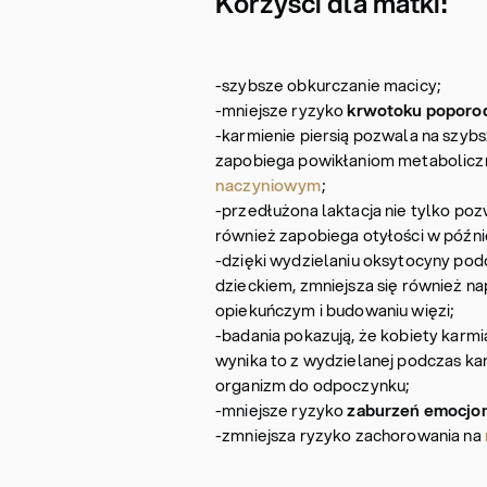
Korzyści dla matki:
-szybsze obkurczanie macicy;
-mniejsze ryzyko
krwotoku popor
-karmienie piersią pozwala na szybsz
zapobiega powikłaniom metaboliczn
naczyniowym
;
-przedłużona laktacja nie tylko poz
również zapobiega otyłości w późnie
-dzięki wydzielaniu oksytocyny podc
dzieckiem, zmniejsza się również na
opiekuńczym i budowaniu więzi;
-badania pokazują, że kobiety karmi
wynika to z wydzielanej podczas ka
organizm do odpoczynku;
-mniejsze ryzyko
zaburzeń emocjo
-zmniejsza ryzyko zachorowania na