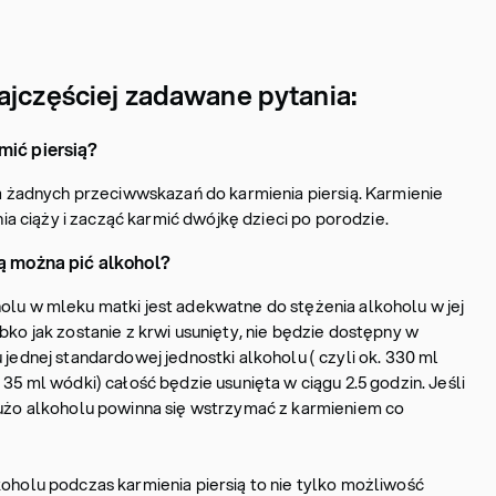
ajczęściej zadawane pytania:
mić piersią?
 ma żadnych przeciwwskazań do karmienia piersią. Karmienie
 ciąży i zacząć karmić dwójkę dzieci po porodzie.
ą można pić alkohol?
olu w mleku matki jest adekwatne do stężenia alkoholu w jej
bko jak zostanie z krwi usunięty, nie będzie dostępny w
 jednej standardowej jednostki alkoholu ( czyli ok. 330 ml
 35 ml wódki) całość będzie usunięta w ciągu 2.5 godzin. Jeśli
 dużo alkoholu powinna się wstrzymać z karmieniem co
koholu podczas karmienia piersią to nie tylko możliwość