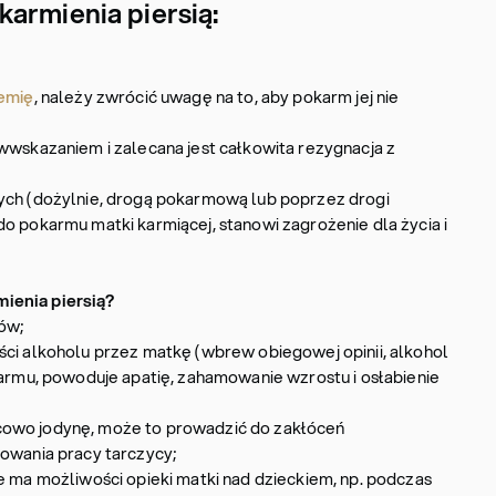
armienia piersią:
emię
, należy zwrócić uwagę na to, aby pokarm jej nie
iwwskazaniem i zalecana jest całkowita rezygnacja z
ych (dożylnie, drogą pokarmową lub poprzez drogi
o pokarmu matki karmiącej, stanowi zagrożenie dla życia i
ienia piersią?
ów;
ści alkoholu przez matkę (wbrew obiegowej opinii, alkohol
karmu, powoduje apatię, zahamowanie wzrostu i osłabienie
ejscowo jodynę, może to prowadzić do zakłóceń
nowania pracy tarczycy;
e ma możliwości opieki matki nad dzieckiem, np. podczas