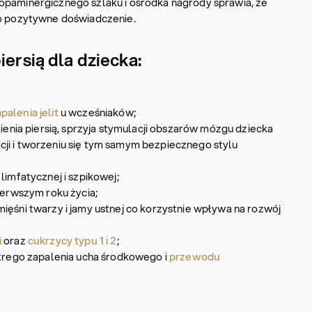
opaminergicznego szlaku i ośrodka nagrody sprawia, że
ko pozytywne doświadczenie.
iersią dla dziecka:
palenia jelit
u wcześniaków;
mienia piersią, sprzyja stymulacji obszarów mózgu dziecka
ji i tworzeniu się tym samym bezpiecznego stylu
limfatycznej i szpikowej;
pierwszym roku życia;
ięśni twarzy i jamy ustnej co korzystnie wpływa na rozwój
i
oraz
cukrzycy typu 1 i 2
;
ostrego zapalenia ucha środkowego i
przewodu