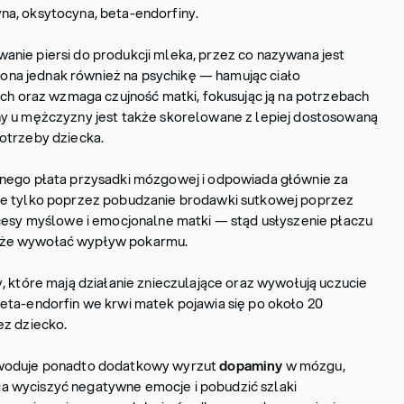
a, oksytocyna, beta-endorfiny.
nie piersi do produkcji mleka, przez co nazywana jest
a jednak również na psychikę — hamując ciało
ach oraz wzmaga czujność matki, fokusując ją na potrzebach
y u mężczyzny jest także skorelowane z lepiej dostosowaną
otrzeby dziecka.
lnego płata przysadki mózgowej i odpowiada głównie za
ie tylko poprzez pobudzanie brodawki sutkowej poprzez
ocesy myślowe i emocjonalne matki — stąd usłyszenie płaczu
oże wywołać wypływ pokarmu.
y, które mają działanie znieczulające oraz wywołują uczucie
eta-endorfin we krwi matek pojawia się po około 20
ez dziecko.
owoduje ponadto dodatkowy wyrzut
dopaminy
w mózgu,
 wyciszyć negatywne emocje i pobudzić szlaki