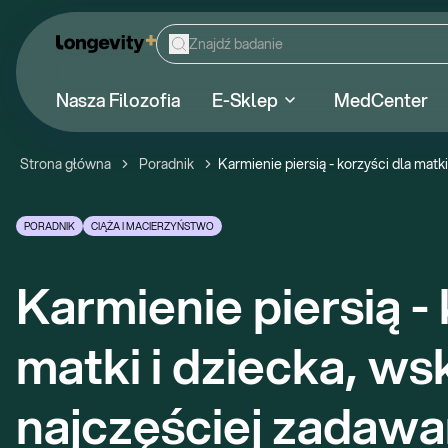
Nasza Filozofia
E-Sklep
MedCenter
Strona główna
Poradnik
Karmienie piersią - korzyści dla matk
PORADNIK
CIĄŻA I MACIERZYŃSTWO
Karmienie piersią - 
matki i dziecka, ws
najczęściej zadawa