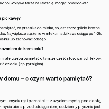
 alkohol wpływa także na laktację, mogąc powodować
a pić kawę?
 pamiętać, że przenika do mleka, co jest szczególnie istotne
cka. Największe stężenie w mleku matki kawa osiąga po 1-2h,
rmieniu lub zachować odstęp.
skazaniem do karmienia?
m, ale trzeba pamiętać o tym, że część stosowanych leków,
ć dziecku (np. pyralgina).
w domu – o czym warto pamiętać?
nym umyciu rąk i paznokci — z użyciem mydła, pod ciepłą,
 mycia piersi przed odciąganiem, codzienny prysznic jest