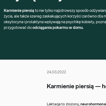
Karmienie piersią
to nie tylko najzdrowszy sposób odżywian
życia, ale także szereg zaskakujących korzyści zarówno dla ma
oksytocyna i prolaktyna wpływają na psychikę kobiety, pozna
przygotować do
odciągania pokarmu w domu
.
24.03.2022
Karmienie piersią —
Laktacja to złożony,
neurohormona