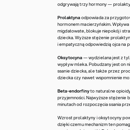
odgrywają trzy hormony — prolaktyn
Prolaktyna
odpowiada za przygotowa
hormonem macierzyńskim. Wpływa on
migdałowate, blokuje niepokój i str
dziecka. Wyższe stężenie prolaktyn
i empatyczną odpowiedzią ojca na p
Oksytocyna
— wydzielana jest z ty
wypływ mleka. Pobudzany jest on n
ssanie dziecka, ale także przez pr
dziecka czy nawet wspomnienie m
Beta-endorfiny
to naturalne opioid
przyjemności. Najwyższe stężenie b
minutach od rozpoczęcia ssania prz
Wzrost prolaktyny i oksytocyny p
dzięki czemu mechanizm ten pomaga