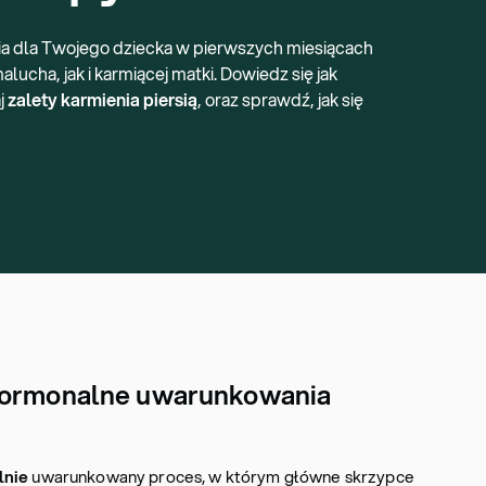
ia dla Twojego dziecka w pierwszych miesiącach
lucha, jak i karmiącej matki. Dowiedz się jak
j
zalety karmienia piersią
, oraz sprawdź, jak się
 hormonalne uwarunkowania
lnie
uwarunkowany proces, w którym główne skrzypce