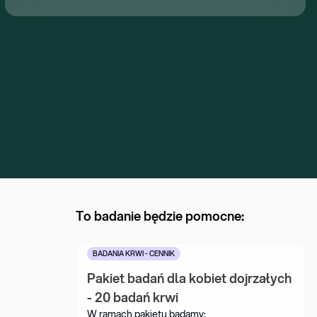
To badanie będzie pomocne:
BADANIA KRWI - CENNIK
Pakiet badań dla kobiet dojrzałych 
- 20 badań krwi
W ramach pakietu badamy: