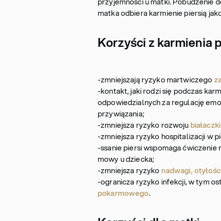
przyjemności u matki. Pobudzenie d
matka odbiera karmienie piersią ja
Korzyści z karmienia p
-zmniejszają ryzyko martwiczego
za
-kontakt, jaki rodzi się podczas kar
odpowiedzialnych za regulację emoc
przywiązania;
-zmniejsza ryzyko rozwoju
białaczki
-zmniejsza ryzyko hospitalizacji w 
-ssanie piersi wspomaga ćwiczenie m
mowy u dziecka;
-zmniejsza ryzyko
nadwagi, otyłośc
-ogranicza ryzyko infekcji, w tym 
pokarmowego
.