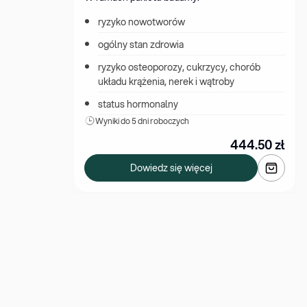
ryzyko nowotworów
ogólny stan zdrowia
ryzyko osteoporozy, cukrzycy, chorób 
układu krążenia, nerek i wątroby
status hormonalny
Wyniki 
do 5 dni roboczych
444.50
zł
Dowiedz się więcej