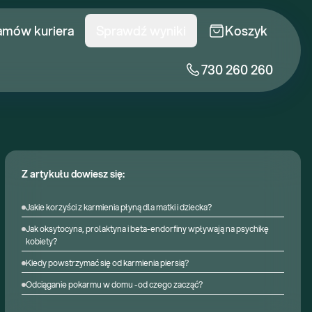
amów kuriera
Sprawdź wyniki
Koszyk
730 260 260
Z artykułu dowiesz się:
Jakie korzyści z karmienia płyną dla matki i dziecka?
Jak oksytocyna, prolaktyna i beta-endorfiny wpływają na psychikę
kobiety?
Kiedy powstrzymać się od karmienia piersią?
Odciąganie pokarmu w domu -od czego zacząć?