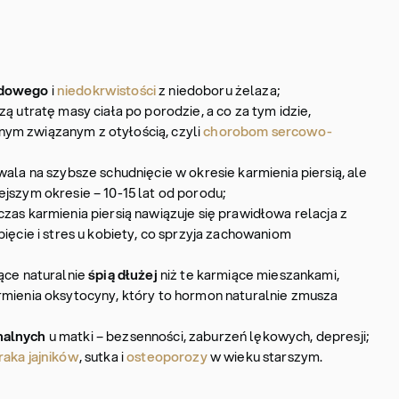
odowego
i
niedokrwistości
z niedoboru żelaza;
ą utratę masy ciała po porodzie, a co za tym idzie,
ym związanym z otyłością, czyli
chorobom sercowo-
wala na szybsze schudnięcie w okresie karmienia piersią, ale
jszym okresie – 10-15 lat od porodu;
zas karmienia piersią nawiązuje się prawidłowa relacja z
pięcie i stres u kobiety, co sprzyja zachowaniom
ące naturalnie
śpią dłużej
niż te karmiące mieszankami,
rmienia oksytocyny, który to hormon naturalnie zmusza
nalnych
u matki – bezsenności, zaburzeń lękowych, depresji;
raka jajników
, sutka i
osteoporozy
w wieku starszym.