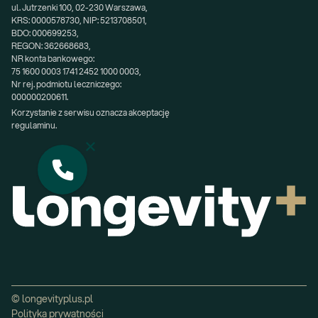
ul. Jutrzenki 100, 02-230 Warszawa,
KRS: 0000578730, NIP: 5213708501,
BDO: 000699253,
REGON: 362668683,
NR konta bankowego:
75 1600 0003 1741 2452 1000 0003,
Nr rej. podmiotu leczniczego:
000000200611.
Korzystanie z serwisu oznacza akceptację 
regulaminu.
© longevityplus.pl
Polityka prywatności