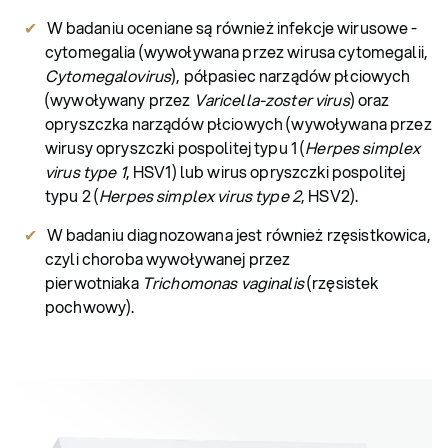
W badaniu oceniane są również infekcje wirusowe -
cytomegalia (wywoływana przez wirusa cytomegalii,
Cytomegalovirus
), półpasiec narządów płciowych
(wywoływany przez
Varicella-zoster virus
) oraz
opryszczka narządów płciowych (wywoływana przez
wirusy opryszczki pospolitej typu 1 (
Herpes simplex
virus type 1
, HSV1) lub wirus opryszczki pospolitej
typu 2 (
Herpes simplex virus type 2
, HSV2).
W badaniu diagnozowana jest również rzęsistkowica,
czyli choroba wywoływanej przez
pierwotniaka
Trichomonas vaginalis
(rzęsistek
pochwowy).