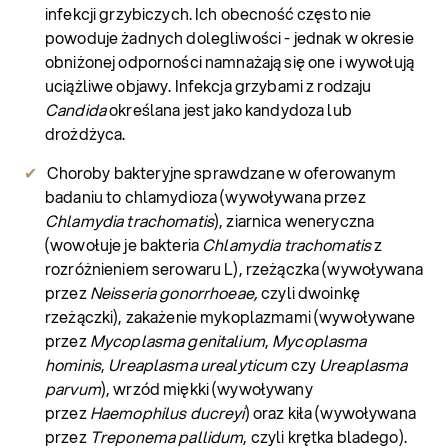
infekcji grzybiczych. Ich obecność często nie
powoduje żadnych dolegliwości - jednak w okresie
obniżonej odporności namnażają się one i wywołują
uciążliwe objawy. Infekcja grzybami z rodzaju
Candida
określana jest jako kandydoza lub
drożdżyca.
Choroby bakteryjne sprawdzane w oferowanym
badaniu to chlamydioza (wywoływana przez
Chlamydia trachomatis
), ziarnica weneryczna
(wowołuje je bakteria
Chlamydia trachomatis
z
rozróżnieniem serowaru L), rzeżączka (wywoływana
przez
Neisseria gonorrhoeae,
czyli dwoinkę
rzeżączki), zakażenie mykoplazmami (wywoływane
przez
Mycoplasma genitalium
,
Mycoplasma
hominis
,
Ureaplasma urealyticum
czy
Ureaplasma
parvum
), wrzód miękki (wywoływany
przez
Haemophilus ducreyi
) oraz kiła (wywoływana
przez
Treponema pallidum
, czyli krętka bladego).