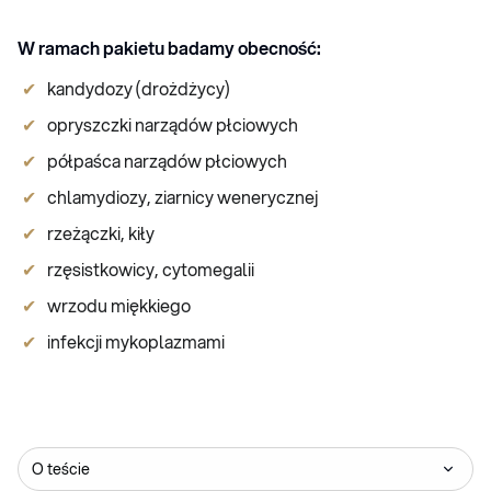
W ramach pakietu badamy obecność:
kandydozy (drożdżycy)
opryszczki narządów płciowych
półpaśca narządów płciowych
chlamydiozy, ziarnicy wenerycznej
rzeżączki, kiły
rzęsistkowicy, cytomegalii
wrzodu miękkiego
infekcji mykoplazmami
O teście