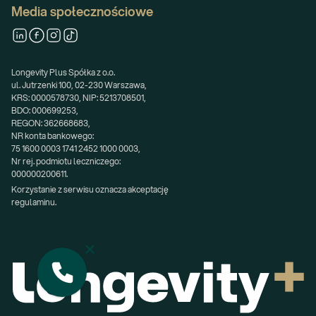
Media społecznościowe
Longevity Plus Spółka z o.o.
ul. Jutrzenki 100, 02-230 Warszawa,
KRS: 0000578730, NIP: 5213708501,
BDO: 000699253,
REGON: 362668683,
NR konta bankowego:
75 1600 0003 1741 2452 1000 0003,
Nr rej. podmiotu leczniczego:
000000200611.
Korzystanie z serwisu oznacza akceptację 
regulaminu.