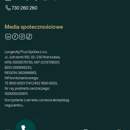
730 260 260
Media społecznościowe
Longevity Plus Spółka z o.o.
ul. Jutrzenki 100, 02-230 Warszawa,
KRS: 0000578730, NIP: 5213708501,
BDO: 000699253,
REGON: 362668683,
NR konta bankowego:
75 1600 0003 1741 2452 1000 0003,
Nr rej. podmiotu leczniczego:
000000200611.
Korzystanie z serwisu oznacza akceptację 
regulaminu.