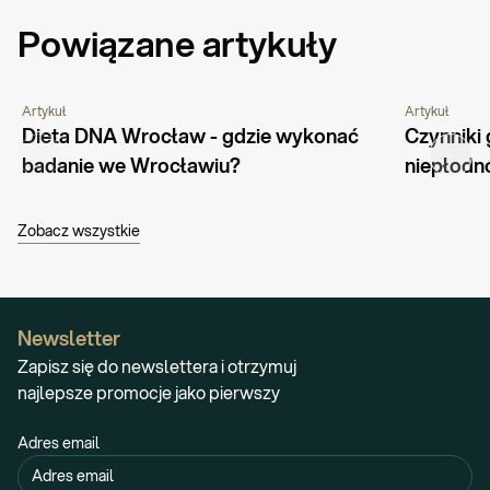
Powiązane artykuły
Artykuł
Artykuł
PORADNIK
PYTANIA I ODPOWIEDZI
PORADNIK
Dieta DNA Wrocław - gdzie wykonać 
Czynniki 
badanie we Wrocławiu?
niepłodn
Zobacz wszystkie
Newsletter
Zapisz się do newslettera i otrzymuj
najlepsze promocje jako pierwszy
Adres email