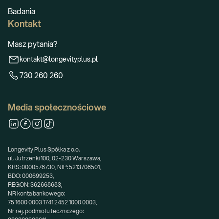
Badania
Kontakt
Masz pytania?
kontakt@longevityplus.pl
730 260 260
Media społecznościowe
Longevity Plus Spółka z o.o.
ul. Jutrzenki 100, 02-230 Warszawa,
KRS: 0000578730, NIP: 5213708501,
BDO: 000699253,
REGON: 362668683,
NR konta bankowego:
75 1600 0003 1741 2452 1000 0003,
Nr rej. podmiotu leczniczego: