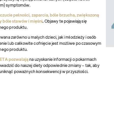
ym) symptomów.
uczucie pełności, zaparcia, bóle brzucha, zwiększoną
y bóle stawów i mięśni
.
Objawy te pojawiają się
anego produktu.
ana zarówno u małych dzieci, jak i młodzieży i osób
ienie lub całkowite cofnięcie jest możliwe po czasowym
nego produktu.
IETA pozwalają
na uzyskanie informacji o pokarmach
adzić do naszej diety odpowiednie zmiany – tak, aby
 uniknąć poważnych konsekwencji w przyszłości.