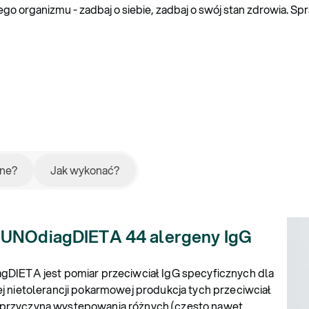
o organizmu - zadbaj o siebie, zadbaj o swój stan zdrowia. S
ane?
Jak wykonać?
MUNOdiagDIETA 44 alergeny IgG
gDIETA jest pomiar przeciwciał IgG specyficznych dla
j nietolerancji pokarmowej produkcja tych przeciwciał
o przyczyną występowania różnych (często nawet