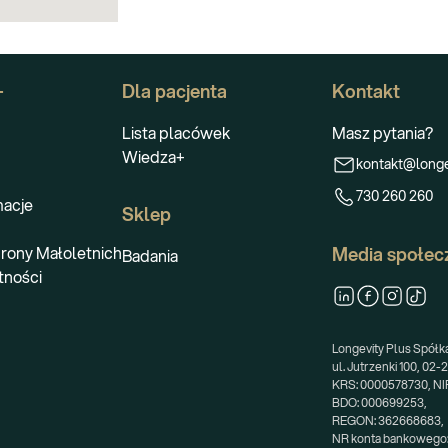
+
Dla pacjenta
Kontakt
Lista placówek
Masz pytania?
Wiedza+
kontakt@longe
730 260 260
macje
Sklep
rony Małoletnich
Media społec
Badania
tności
Longevity Plus Spółka 
ul. Jutrzenki 100, 02
KRS: 0000578730, NIP
BDO: 000699253,
REGON: 362668683,
NR konta bankowego