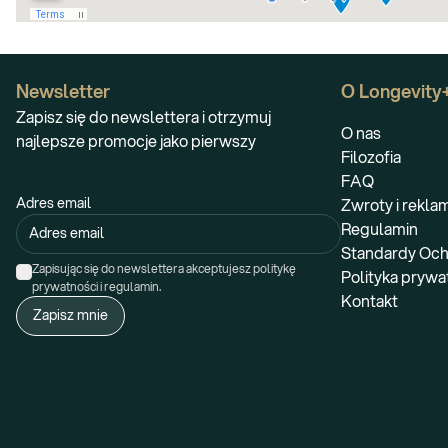
Newsletter
O Longevity
Zapisz się do newslettera i otrzymuj
O nas
najlepsze promocje jako pierwszy
Filozofia
FAQ
Adres email
Zwroty i rekla
Regulamin
Standardy Och
Zapisując się do newslettera akceptujesz politykę 
Polityka prywa
prywatności i regulamin.
Kontakt
Zapisz mnie