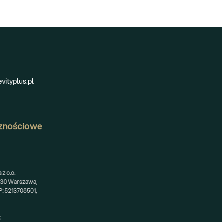
vityplus.pl
znościowe
z o.o.
-230 Warszawa,
: 5213708501,
: