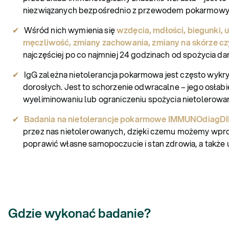
niezwiązanych bezpośrednio z przewodem pokarmow
Wśród nich wymienia się
wzdęcia, mdłości, biegunki, 
męczliwość, zmiany zachowania, zmiany na skórze cz
najczęściej po co najmniej 24 godzinach od spożycia d
IgG zależna nietolerancja pokarmowa jest często wykryw
dorosłych. Jest to schorzenie odwracalne – jego osłab
wyeliminowaniu lub ograniczeniu spożycia nietolerowa
Badania na nietolerancje pokarmowe IMMUNOdiagD
przez nas nietolerowanych, dzięki czemu możemy wprow
poprawić własne samopoczucie i stan zdrowia, a także
Gdzie wykonać badanie?