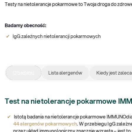
Testy na nietolerancje pokarmowe to Twoja droga do zdroweg
Badamy obecność:
IgG zależnych nietolerancji pokarmowych
O badaniu
Lista alergenów
Kiedy jest zalec
Test na nietolerancje pokarmowe IM
Istotą badania na nietolerancje pokarmowe IMMUNOdia
44 alergenów pokarmowych
. W przebiegu IgG zależne
przez układ immunologiczny znacznie wzrasta – jest t