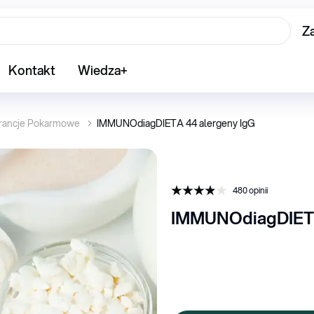
Z
Kontakt
Wiedza+
erancje Pokarmowe
IMMUNOdiagDIETA 44 alergeny IgG
480
opinii
IMMUNOdiagDIETA