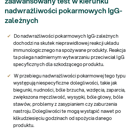
zaawansowany test w kierunku
nadwrażliwości pokarmowych IgG-
zależnych
Do nadwrażliwości pokarmowych IgG-zależnych
dochodzi na skutek nieprawidłowej reakcji układu
immunologicznego na spożywane produkty. Reakcja
ta polega nadmiernym wytwarzaniu przeciwciał IgG
specyficznych dla szkodzącego produktu.
W przebiegu nadwrażliwości pokarmowej tego typu
występują niespecyficzne dolegliwości, takie jak
biegunki, nudności, bóle brzucha, wzdęcia, zaparcia,
zwiększona męczliwość, wysypki, bóle głowy, bóle
stawów, problemy z zasypianiem czy zaburzenia
nastroju. Dolegliwości te mogą wystąpić nawet po
kilkudziesięciu godzinach od spożycia danego
produktu.