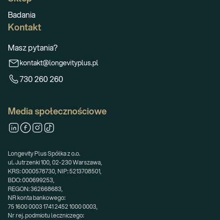
Badania
Kontakt
Masz pytania?
kontakt@longevityplus.pl
730 260 260
Media społecznościowe
Longevity Plus Spółka z o.o.
ul. Jutrzenki 100, 02-230 Warszawa,
KRS: 0000578730, NIP: 5213708501,
BDO: 000699253,
REGON: 362668683,
NR konta bankowego:
75 1600 0003 1741 2452 1000 0003,
Nr rej. podmiotu leczniczego: