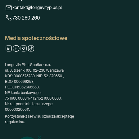
kontakt@longevityplus.pl
730 260 260
Media społecznościowe
Longevity Plus Spółka z o.o.
ul. Jutrzenki 100, 02-230 Warszawa,
KRS: 0000578730, NIP: 5213708501,
BDO: 000699253,
REGON: 362668683,
NR konta bankowego:
75 1600 0003 1741 2452 1000 0003,
Nr rej. podmiotu leczniczego:
000000200611.
Korzystanie z serwisu oznacza akceptację 
regulaminu.