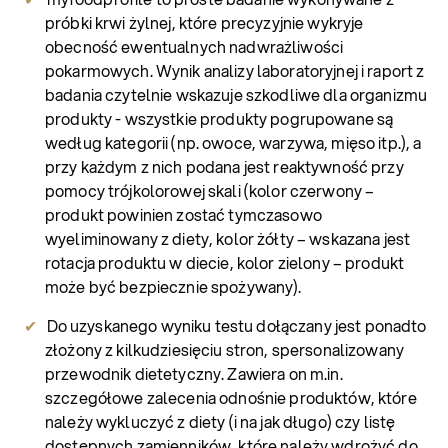
próbki krwi żylnej, które precyzyjnie wykryje
obecność ewentualnych nadwrażliwości
pokarmowych. Wynik analizy laboratoryjnej i raport z
badania czytelnie wskazuje szkodliwe dla organizmu
produkty - wszystkie produkty pogrupowane są
według kategorii (np. owoce, warzywa, mięso itp.), a
przy każdym z nich podana jest reaktywność przy
pomocy trójkolorowej skali (kolor czerwony –
produkt powinien zostać tymczasowo
wyeliminowany z diety, kolor żółty – wskazana jest
rotacja produktu w diecie, kolor zielony – produkt
może być bezpiecznie spożywany).
Do uzyskanego wyniku testu dołączany jest ponadto
złożony z kilkudziesięciu stron, spersonalizowany
przewodnik dietetyczny. Zawiera on m.in.
szczegółowe zalecenia odnośnie produktów, które
należy wykluczyć z diety (i na jak długo) czy listę
dostępnych zamienników, które należy wdrożyć do