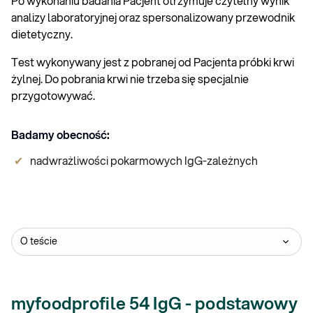
Po wykonaniu badania Pacjent otrzymuje czytelny wynik
analizy laboratoryjnej oraz spersonalizowany przewodnik
dietetyczny.
Test wykonywany jest z pobranej od Pacjenta próbki krwi
żylnej. Do pobrania krwi nie trzeba się specjalnie
przygotowywać.
Badamy obecność:
nadwrażliwości pokarmowych IgG-zależnych
O teście
myfoodprofile 54 IgG - podstawowy