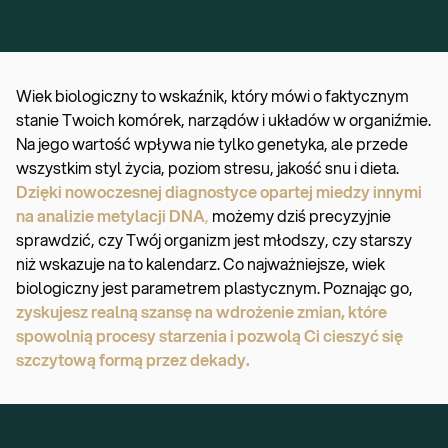
Wiek biologiczny to wskaźnik, który mówi o faktycznym
stanie Twoich komórek, narządów i układów w organiźmie.
Na jego wartość wpływa nie tylko genetyka, ale przede
wszystkim styl życia, poziom stresu, jakość snu i dieta.
Dzięki nowoczesnej diagnostyce opartej miedzy innymi
na analizie metylacji DNA
,
możemy dziś precyzyjnie
sprawdzić, czy Twój organizm jest młodszy, czy starszy
niż wskazuje na to kalendarz. Co najważniejsze, wiek
biologiczny jest parametrem plastycznym. Poznając go,
zyskujesz realną szansę na wdrożenie zmian, które
spowolnią procesy starzenia i pozwolą Ci cieszyć się
szczytową formą przez dekady.