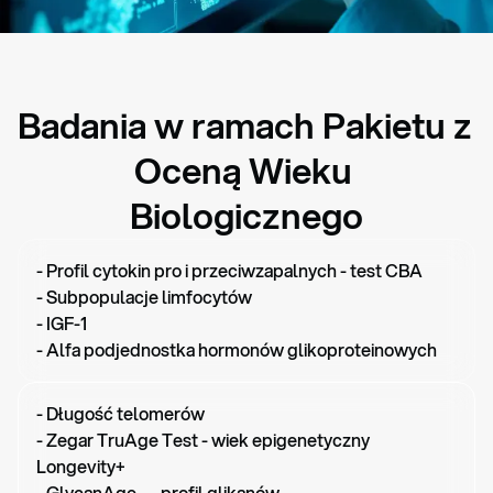
Badania w ramach Pakietu z 
Oceną Wieku 
Biologicznego
- Profil cytokin pro i przeciwzapalnych - test CBA

- Subpopulacje limfocytów 

- IGF-1 

- Alfa podjednostka hormonów glikoproteinowych
- Długość telomerów

- Zegar TruAge Test - wiek epigenetyczny 
Longevity+

- GlycanAge — profil glikanów