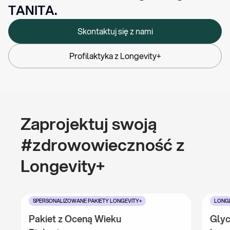
TANITA.
Skontaktuj się z nami
Profilaktyka z Longevity+
Zaprojektuj swoją 
#zdrowowieczność z 
Longevity+
SPERSONALIZOWANE PAKIETY LONGEVITY+
LONGE
Pakiet z Oceną Wieku 
Glyc