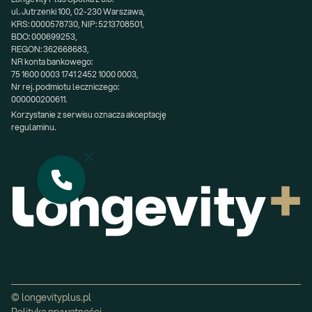
ul. Jutrzenki 100, 02-230 Warszawa,
KRS: 0000578730, NIP: 5213708501,
BDO: 000699253,
REGON: 362668683,
NR konta bankowego:
75 1600 0003 1741 2452 1000 0003,
Nr rej. podmiotu leczniczego:
000000200611.
Korzystanie z serwisu oznacza akceptację 
regulaminu.
© longevityplus.pl