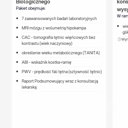
Biologicznego
kons
Pakiet obejmuje:
wys
W rama
7 zaawansowanych badań laboratoryjnych
wie
MRI mózgu z wolumetrią hipokampa
gl
CAC - tomografia tętnic więńcowych bez 
Wyni
kontrastu (wiek naczyniowy)
określenie wieku metabolicznego (TANITA)
ABI - wskaźnik kostka-ramię
PWV - prędkość fali tętna (sztywność tętnic)
Raport Podsumowujący wraz z konsultacją 
lekarską