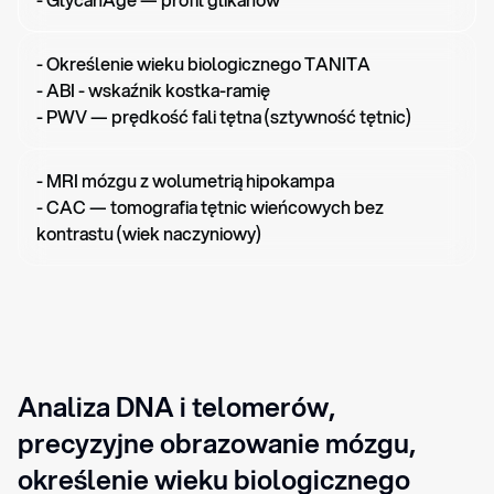
- Określenie wieku biologicznego TANITA

- ABI - wskaźnik kostka-ramię

- PWV — prędkość fali tętna (sztywność tętnic)
- MRI mózgu z wolumetrią hipokampa

- CAC — tomografia tętnic wieńcowych bez 
kontrastu (wiek naczyniowy)
Analiza DNA i telomerów, 
precyzyjne obrazowanie mózgu, 
określenie wieku biologicznego 