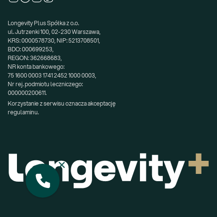
Longevity Plus Spółka z o.o.
ul. Jutrzenki 100, 02-230 Warszawa,
KRS: 0000578730, NIP: 5213708501,
BDO: 000699253,
REGON: 362668683,
NR konta bankowego:
75 1600 0003 1741 2452 1000 0003,
Nr rej. podmiotu leczniczego:
000000200611.
Korzystanie z serwisu oznacza akceptację 
regulaminu.