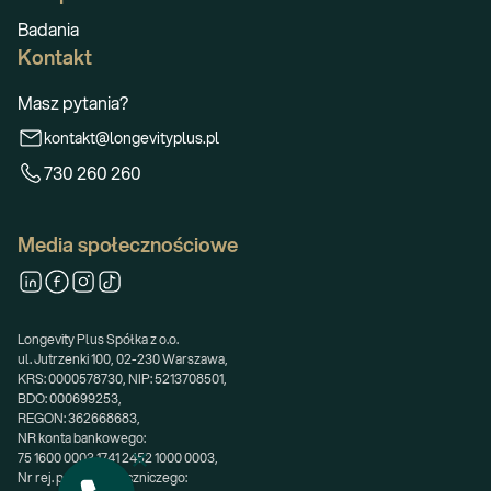
Badania
Kontakt
Masz pytania?
kontakt@longevityplus.pl
730 260 260
Media społecznościowe
Longevity Plus Spółka z o.o.
ul. Jutrzenki 100, 02-230 Warszawa,
KRS: 0000578730, NIP: 5213708501,
BDO: 000699253,
REGON: 362668683,
NR konta bankowego:
75 1600 0003 1741 2452 1000 0003,
Nr rej. podmiotu leczniczego: