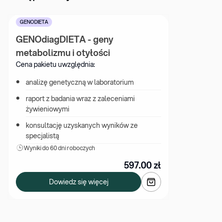
GENODIETA
GENOdiagDIETA - geny 
metabolizmu i otyłości
Cena pakietu uwzględnia:
analizę genetyczną w laboratorium
raport z badania wraz z zaleceniami 
żywieniowymi
konsultację uzyskanych wyników ze 
specjalistą
Wyniki 
do 60 dni roboczych
597.00
zł
Dowiedz się więcej