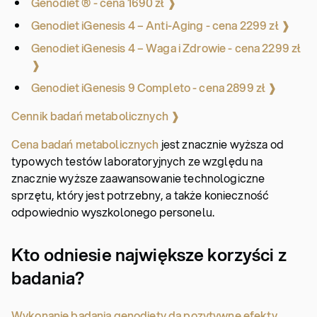
Genodiet ® - cena 1690 zł ❱
Genodiet iGenesis 4 – Anti-Aging - cena 2299 zł ❱
Genodiet iGenesis 4 – Waga i Zdrowie - cena 2299 zł
❱
Genodiet iGenesis 9 Completo - cena 2899 zł ❱
Cennik badań metabolicznych ❱
Cena badań metabolicznych
jest znacznie wyższa od
typowych testów laboratoryjnych ze względu na
znacznie wyższe zaawansowanie technologiczne
sprzętu, który jest potrzebny, a także konieczność
odpowiednio wyszkolonego personelu.
Kto odniesie największe korzyści z
badania?
Wykonanie badania genodiety da pozytywne efekty