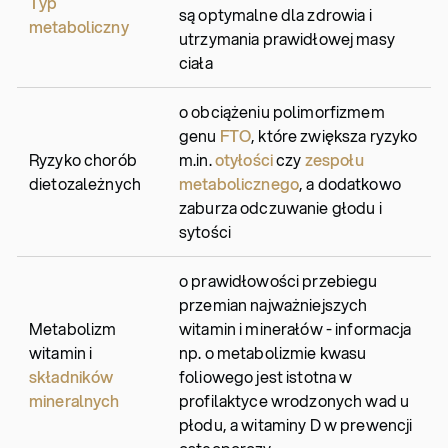
Typ
są optymalne dla zdrowia i
metaboliczny
utrzymania prawidłowej masy
ciała
o obciążeniu polimorfizmem
genu
FTO
, które zwiększa ryzyko
Ryzyko chorób
m.in.
otyłości
czy
zespołu
dietozależnych
metabolicznego
, a dodatkowo
zaburza odczuwanie głodu i
sytości
o prawidłowości przebiegu
przemian najważniejszych
Metabolizm
witamin i minerałów - informacja
witamin i
np. o metabolizmie kwasu
składników
foliowego jest istotna w
mineralnych
profilaktyce wrodzonych wad u
płodu, a witaminy D w prewencji