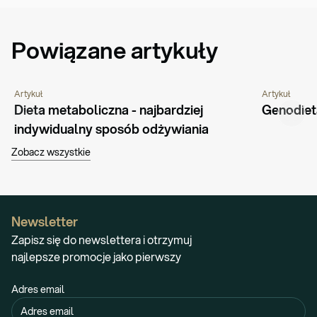
Powiązane artykuły
Artykuł
Artykuł
PORADNIK
ŻYWIENIE
PORADNIK
Dieta metaboliczna - najbardziej 
Genodieta
indywidualny sposób odżywiania
Zobacz wszystkie
Newsletter
Zapisz się do newslettera i otrzymuj
najlepsze promocje jako pierwszy
Adres email