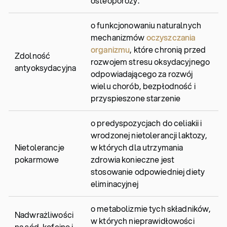
osteoporozy.
o funkcjonowaniu naturalnych
mechanizmów
oczyszczania
organizmu
, które chronią przed
Zdolność
rozwojem stresu oksydacyjnego
antyoksydacyjna
odpowiadającego za rozwój
wielu chorób, bezpłodność i
przyspieszone starzenie
o predyspozycjach do celiakii i
wrodzonej nietolerancji laktozy,
Nietolerancje
w których dla utrzymania
pokarmowe
zdrowia konieczne jest
stosowanie odpowiedniej diety
eliminacyjnej
o metabolizmie tych składników,
Nadwrażliwości
w których nieprawidłowości
na sód, kofeinę i