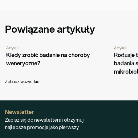
Powiązane artykuły
Artykuł
Artykuł
CHOROBY I SCHORZENIA
PORADNIK
CHOROBY I 
Kiedy zrobić badanie na choroby 
Rodzaje 
weneryczne?
badania s
mikrobio
Zobacz wszystkie
Newsletter
Zapisz się do newslettera i otrzymuj
najlepsze promocje jako pierwszy