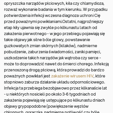
opryszczka narządów płciowych, kiła czy chlamydioza,
rozważ wykonanie badania w tym kierunku. W przypadku
potwierdzenia infekcji wczesna diagnoza uchroni Cię
przed poważnymi powikłaniami.
Ostatni, najgroźniejszy
etap kiły ujawnia się zwykle po kilkunastu latach od
zakażenia pierwotnego - w jego przebiegu pojawiają się
takie objawy jak silne bóle głowy, powstawanie
guzkowatych zmian skórnych (kilaków), nadmierne
pobudzenie, zaburzenia świadomości, zaniki pamięci,
uszkodzenie takich narządów jak wątroba czy serce -
może to doprowadzić nawet do śmierci chorego. Infekcją
przenoszoną drogą płciową, która prowadzi do bardzo
poważnych powikłań jest
zakażenie wirusem HIV
, które
stopniowo zaburza działanie układu odpornościowego.
Infekcja ta przebiega bezobjawowo przez kilkanaście lat
- u niektórych nosicieli po około 3-6 tygodniach od
zakażenia pojawiają się ustępujące po kilkunastu dniach
objawy grypopodobne (powiększenie węzłów
chłonnych, gorączka, nadmierna potliwość czy bóle