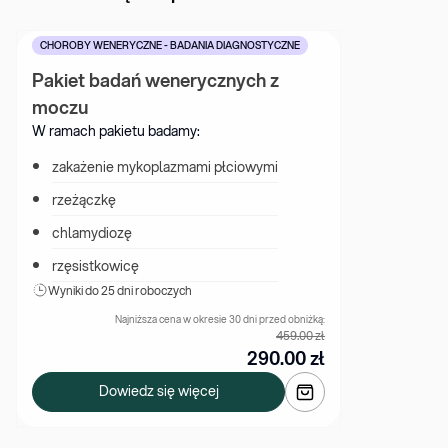
CHOROBY WENERYCZNE - BADANIA DIAGNOSTYCZNE
Pakiet badań wenerycznych z 
moczu
W ramach pakietu badamy:
zakażenie mykoplazmami płciowymi
rzeżączkę
chlamydiozę
rzęsistkowicę
Wyniki 
do 25 dni roboczych
Najniższa cena w okresie 30 dni przed obniżką:
459.00
zł
290.00
zł
Dowiedz się więcej