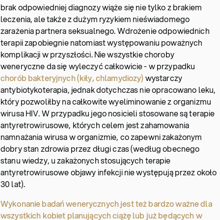
brak odpowiedniej diagnozy wiąże się nie tylko z brakiem
leczenia, ale także z dużym ryzykiem nieświadomego
zarażenia partnera seksualnego. Wdrożenie odpowiednich
terapii zapobiegnie natomiast występowaniu poważnych
komplikacji w przyszłości. Nie wszystkie choroby
weneryczne da się wyleczyć całkowicie - w przypadku
chorób bakteryjnych (kiły, chlamydiozy)
wystarczy
antybiotykoterapia, jednak dotychczas nie opracowano leku,
który pozwoliłby na całkowite wyeliminowanie z organizmu
wirusa HIV. W przypadku jego nosicieli stosowane są terapie
antyretrowirusowe, których celem jest zahamowania
namnażania wirusa w organizmie, co zapewni zakażonym
dobry stan zdrowia przez długi czas (według obecnego
stanu wiedzy, u zakażonych stosujących terapie
antyretrowirusowe objawy infekcji nie występują przez około
30 lat).
Wykonanie badań wenerycznych jest też bardzo ważne dla
wszystkich kobiet planujących ciążę lub już będących w