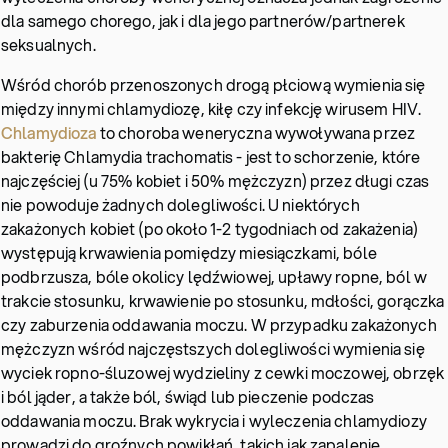
dla samego chorego, jak i dla jego partnerów/partnerek
seksualnych.
Wśród chorób przenoszonych drogą płciową wymienia się
między innymi chlamydiozę, kiłę czy infekcję wirusem HIV.
Chlamydioza
to choroba weneryczna wywoływana przez
bakterię Chlamydia trachomatis - jest to schorzenie, które
najczęściej (u 75% kobiet i 50% mężczyzn) przez długi czas
nie powoduje żadnych dolegliwości. U niektórych
zakażonych kobiet (po około 1-2 tygodniach od zakażenia)
występują krwawienia pomiędzy miesiączkami, bóle
podbrzusza, bóle okolicy lędźwiowej, upławy ropne, ból w
trakcie stosunku, krwawienie po stosunku, mdłości, gorączka
czy zaburzenia oddawania moczu. W przypadku zakażonych
mężczyzn wśród najczęstszych dolegliwości wymienia się
wyciek ropno-śluzowej wydzieliny z cewki moczowej, obrzęk
i ból jąder, a także ból, świąd lub pieczenie podczas
oddawania moczu. Brak wykrycia i wyleczenia chlamydiozy
prowadzi do groźnych powikłań, takich jak zapalenie