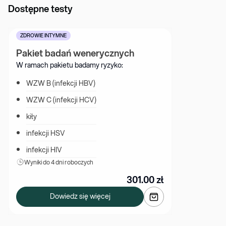
Dostępne testy
ZDROWIE INTYMNE
Pakiet badań wenerycznych
W ramach pakietu badamy ryzyko:
WZW B (infekcji HBV)
WZW C (infekcji HCV)
kiły
infekcji HSV
infekcji HIV
Wyniki 
do 4 dni roboczych
301.00
zł
Dowiedz się więcej