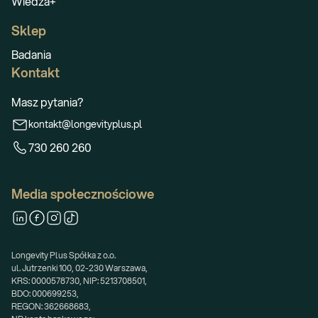
Wiedza+
Sklep
Badania
Kontakt
Masz pytania?
kontakt@longevityplus.pl
730 260 260
Media społecznościowe
Longevity Plus Spółka z o.o.
ul. Jutrzenki 100, 02-230 Warszawa,
KRS: 0000578730, NIP: 5213708501,
BDO: 000699253,
REGON: 362668683,