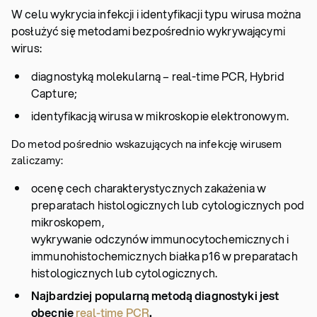
W celu wykrycia infekcji i identyfikacji typu wirusa można
posłużyć się metodami bezpośrednio wykrywającymi
wirus:
diagnostyką molekularną – real-time PCR, Hybrid
Capture;
identyfikacją wirusa w mikroskopie elektronowym.
Do metod pośrednio wskazujących na infekcję wirusem
zaliczamy:
ocenę cech charakterystycznych zakażenia w
preparatach histologicznych lub cytologicznych pod
mikroskopem,
wykrywanie odczynów immunocytochemicznych i
immunohistochemicznych białka p16 w preparatach
histologicznych lub cytologicznych.
Najbardziej popularną metodą diagnostyki
jest
obecnie
real-time PCR
.