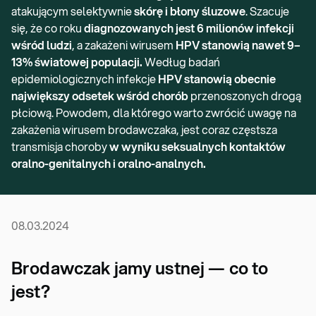
atakującym selektywnie
skórę i błony śluzowe
. Szacuje
się, że co roku
diagnozowanych jest 6 milionów infekcji
wśród ludzi
, a zakażeni wirusem
HPV stanowią nawet 9–
13% światowej populacji.
Według badań
epidemiologicznych infekcje
HPV stanowią obecnie
największy odsetek wśród chorób
przenoszonych drogą
płciową. Powodem, dla którego warto zwrócić uwagę na
zakażenia wirusem brodawczaka, jest coraz częstsza
transmisja choroby
w wyniku seksualnych kontaktów
oralno-genitalnych i oralno-analnych.
08.03.2024
Brodawczak jamy ustnej — co to
jest?