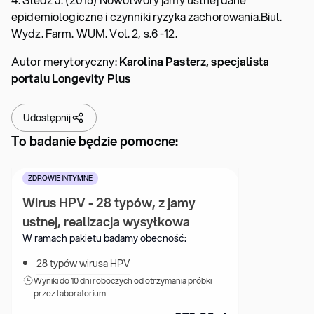
epidemiologiczne i czynniki ryzyka zachorowania.Biul.
Wydz. Farm. WUM. Vol. 2, s.6 -12.
Autor merytoryczny:
Karolina Pasterz, specjalista
portalu Longevity Plus
Udostępnij
To badanie będzie pomocne:
ZDROWIE INTYMNE
Wirus HPV - 28 typów, z jamy 
ustnej, realizacja wysyłkowa
W ramach pakietu badamy obecność:
28 typów wirusa HPV
Wyniki 
do 10 dni roboczych od otrzymania próbki 
przez laboratorium