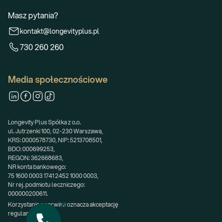
Masz pytania?
kontakt@longevityplus.pl
730 260 260
Media społecznościowe
Longevity Plus Spółka z o.o.
ul. Jutrzenki 100, 02-230 Warszawa,
KRS: 0000578730, NIP: 5213708501,
BDO: 000699253,
REGON: 362668683,
NR konta bankowego:
75 1600 0003 1741 2452 1000 0003,
Nr rej. podmiotu leczniczego:
000000200611.
Korzystanie z serwisu oznacza akceptację 
regulaminu.