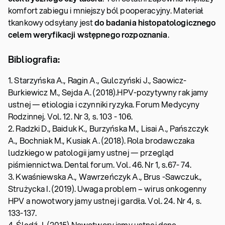
komfort zabiegu i mniejszy ból pooperacyjny. Materiał
tkankowy odsyłany jest
do badania histopatologicznego
celem weryfikacji wstępnego rozpoznania
.
Bibliografia:
1. Starzyńska A., Ragin A., Gulczyński J., Saowicz-
Burkiewicz M., Sejda A. (2018).HPV-pozytywny rak jamy
ustnej — etiologia i czynniki ryzyka. Forum Medycyny
Rodzinnej. Vol. 12. Nr 3, s. 103 - 106.
2. Radzki D., Baiduk K., Burzyńska M., Lisai A., Pańszczyk
A., Bochniak M., Kusiak A. (2018). Rola brodawczaka
ludzkiego w patologii jamy ustnej — przegląd
piśmiennictwa. Dental forum. Vol. 46. Nr 1, s.67- 74.
3. Kwaśniewska A., Wawrzeńczyk A., Brus -Sawczuk.,
Strużycka I. (2019). Uwaga problem – wirus onkogenny
HPV a nowotwory jamy ustnej i gardła. Vol. 24. Nr 4, s.
133-137.
4. Śledź J. (2015) Nowotwory jamy ustnej dane