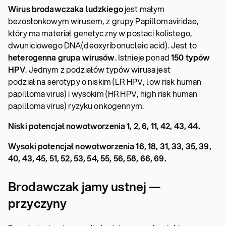
Wirus brodawczaka ludzkiego
jest małym
bezosłonkowym wirusem, z grupy Papillomaviridae,
który ma materiał genetyczny w postaci kolistego,
dwuniciowego DNA(deoxyribonucleic acid). Jest to
heterogenna grupa wirusów
. Istnieje ponad
150 typów
HPV
. Jednym z podziałów typów wirusa jest
podział na serotypy o niskim (LR HPV, low risk human
papilloma virus) i wysokim (HR HPV, high risk human
papilloma virus) ryzyku onkogennym.
Niski potencjał nowotworzenia 1, 2, 6, 11, 42, 43, 44.
Wysoki potencjał nowotworzenia 16, 18, 31, 33, 35, 39,
40, 43, 45, 51, 52, 53, 54, 55, 56, 58, 66, 69.
Brodawczak jamy ustnej —
przyczyny