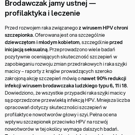
Brodawczak jamy ustnej —
profilaktyka i leczenie
Przed rozwojem raka związanego
z wirusem HPV chroni
szczepionka
. Oferowana jest ona szczególnie
dziewczętom i młodym kobietom
, szczególnie
przed
inicjacją seksualną
. Przeprowadzono wiele badań
pozytywnie oceniających skuteczność szczepień w
zapobieganiu rozwoju zmian przedrakowych i raka szyjki
macicy – raporty z krajów prowadzących szeroko
zakrojoną akcję szczepień mówią o
nawet 90% redukcji
infekcji wirusem brodawczaka ludzkiego typu 6, 11 i 18
.
Dowiedziono, że wszystkie przypadki raka szyjki macicy
są poprzedzone przewlekłą infekcją HPV. Mniejsza liczba
opracowań dotyczy skuteczności szczepień w
profilaktyce nowotworów głowy i szyi. Pełna ocena
wpływu szczepionek przeciwko HPV na rozwój
nowotworów w tej okolicy wymaga dalszych badań.