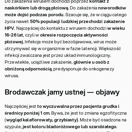
Do zakażenia wirusem dochodzi poprzez
kontakt z
naskórkiem lub drogą płciową
. Do zakażenia
noworodków
może dojść podczas porodu
. Szacuje się, że w ciągu całego
życia nawet
50% populacji ludzkiej przechodzi zakażenie
HPV
. Najczęściej do kontaktu z wirusem dochodzi
w wieku
16-26 lat
, czyli w
okresie rozpoczęcia aktywności
płciowej
. Infekcja może być bezobjawowa, wirus może
utrzymywać się w organizmie w fazie latencji. Większość
infekcji zwalczana jest przez układ immunologiczny.
Przewlekłe, uciążliwe zakażenie,
głównie u osób z
obniżoną odpornością
, predysponuje do onkogenezy
wirusa.
Brodawczak jamy ustnej — objawy
Najczęściej jest
to wyczuwalna przez pacjenta grudka i
średnicy poniżej 1 cm
. Bywa, że jest to zmiana egzofityczna
(
wygląd kalafiorowaty, grzybiasty)
. Może być osadzona na
szypule,
jest koloru bladoróżowego lub szarobiałego
.