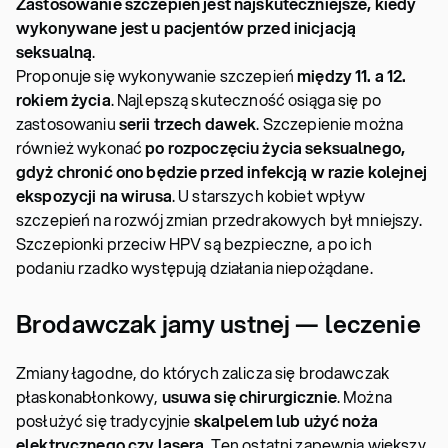
Zastosowanie szczepień jest najskuteczniejsze, kiedy
wykonywane jest u pacjentów przed inicjacją
seksualną
.
Proponuje się wykonywanie szczepień
między 11. a 12.
rokiem życia
. Najlepszą skuteczność osiąga się po
zastosowaniu
serii trzech dawek
. Szczepienie można
również wykonać
po rozpoczęciu życia seksualnego,
gdyż chronić ono będzie przed infekcją w razie kolejnej
ekspozycji na wirusa
. U starszych kobiet wpływ
szczepień na rozwój zmian przedrakowych był mniejszy.
Szczepionki przeciw HPV są bezpieczne, a po ich
podaniu rzadko występują działania niepożądane.
Brodawczak jamy ustnej — leczenie
Zmiany łagodne, do których zalicza się brodawczak
płaskonabłonkowy,
usuwa się chirurgicznie
. Można
posłużyć się tradycyjnie
skalpelem lub użyć noża
elektrycznego czy lasera
. Ten ostatni zapewnia większy