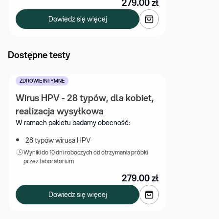
279.00
zł
Dowiedz się więcej
Dostępne testy
ZDROWIE INTYMNE
Wirus HPV - 28 typów, dla kobiet, 
realizacja wysyłkowa
W ramach pakietu badamy obecność:
28 typów wirusa HPV
Wyniki 
do 10 dni roboczych od otrzymania próbki 
przez laboratorium
279.00
zł
Dowiedz się więcej