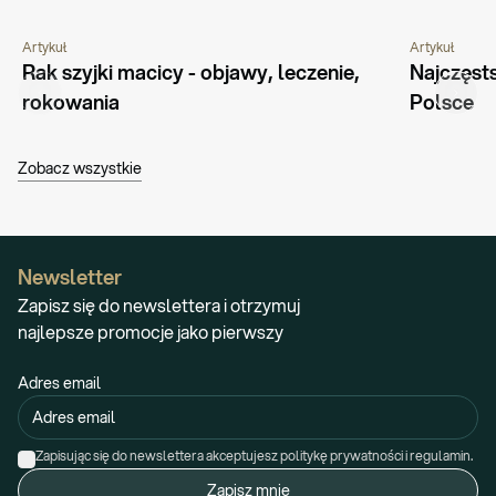
Artykuł
Artykuł
NOWOTWORY
PORADNIK
CHOROBY I 
Rak szyjki macicy - objawy, leczenie, 
Najczęst
rokowania
Polsce
Zobacz wszystkie
Newsletter
Zapisz się do newslettera i otrzymuj
najlepsze promocje jako pierwszy
Adres email
Zapisując się do newslettera akceptujesz politykę prywatności i regulamin.
Zapisz mnie