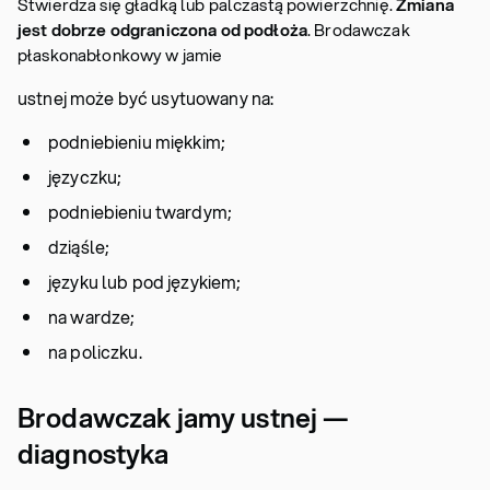
Stwierdza się gładką lub palczastą powierzchnię.
Zmiana
jest dobrze odgraniczona od podłoża
. Brodawczak
płaskonabłonkowy w jamie
ustnej może być usytuowany na:
podniebieniu miękkim;
języczku;
podniebieniu twardym;
dziąśle;
języku lub pod językiem;
na wardze;
na policzku.
Brodawczak jamy ustnej —
diagnostyka