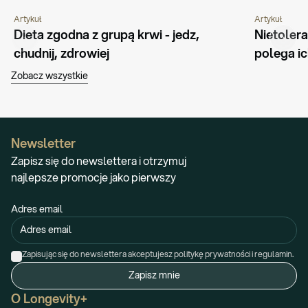
Artykuł
Artykuł
ŻYWIENIE
PORADNIK
ŻYWIENIE
Dieta zgodna z grupą krwi - jedz, 
Nietoler
chudnij, zdrowiej
polega ic
Zobacz wszystkie
Newsletter
Zapisz się do newslettera i otrzymuj
najlepsze promocje jako pierwszy
Adres email
Zapisując się do newslettera akceptujesz politykę prywatności i regulamin.
Zapisz mnie
O Longevity+