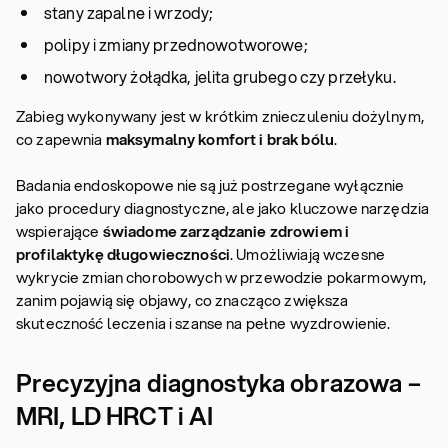
stany zapalne i wrzody;
polipy i zmiany przednowotworowe;
nowotwory żołądka, jelita grubego czy przełyku.
Zabieg wykonywany jest w krótkim znieczuleniu dożylnym,
co zapewnia
maksymalny komfort
i brak bólu
.
Badania endoskopowe nie są już postrzegane wyłącznie
jako procedury diagnostyczne, ale jako kluczowe narzędzia
wspierające
świadome zarządzanie zdrowiem i
profilaktykę długowieczności
. Umożliwiają wczesne
wykrycie zmian chorobowych w przewodzie pokarmowym,
zanim pojawią się objawy, co znacząco zwiększa
skuteczność leczenia i szanse na pełne wyzdrowienie.
Precyzyjna diagnostyka obrazowa –
MRI, LD HRCT i AI