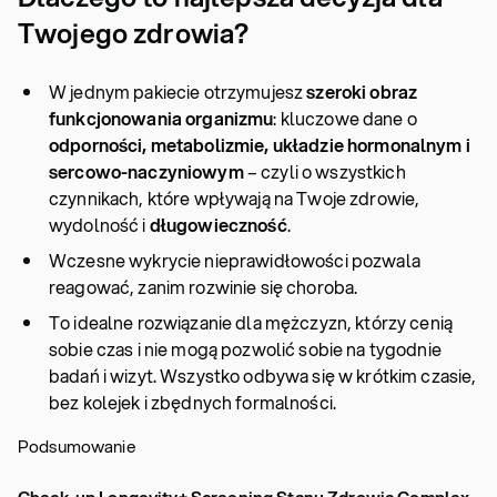
Twojego zdrowia?
W jednym pakiecie otrzymujesz
szeroki obraz
funkcjonowania organizmu
: kluczowe dane o
odporności, metabolizmie, układzie hormonalnym i
sercowo-naczyniowym
– czyli o wszystkich
czynnikach, które wpływają na Twoje zdrowie,
wydolność i
długowieczność
.
Wczesne wykrycie nieprawidłowości pozwala
reagować, zanim rozwinie się choroba.
To idealne rozwiązanie dla mężczyzn, którzy cenią
sobie czas i nie mogą pozwolić sobie na tygodnie
badań i wizyt. Wszystko odbywa się w krótkim czasie,
bez kolejek i zbędnych formalności.
Podsumowanie
Check-up Longevity+ Screening Stanu Zdrowia Complex