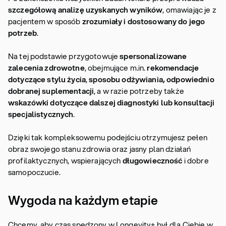
szczegółową analizę uzyskanych wyników
, omawiając je z
pacjentem w sposób
zrozumiały i dostosowany do jego
potrzeb
.
Na tej podstawie przygotowuje
spersonalizowane
zalecenia zdrowotne
, obejmujące m.in.
rekomendacje
dotyczące stylu życia
,
sposobu odżywiania, odpowiednio
dobranej suplementacji
, a w razie potrzeby także
wskazówki dotyczące dalszej diagnostyki lub konsultacji
specjalistycznych
.
Dzięki tak kompleksowemu podejściu otrzymujesz pełen
obraz swojego stanu zdrowia oraz jasny plan działań
profilaktycznych, wspierających
długowieczność
i dobre
samopoczucie.
Wygoda na każdym etapie
Chcemy, aby czas spędzony w Longevity+ był dla Ciebie w