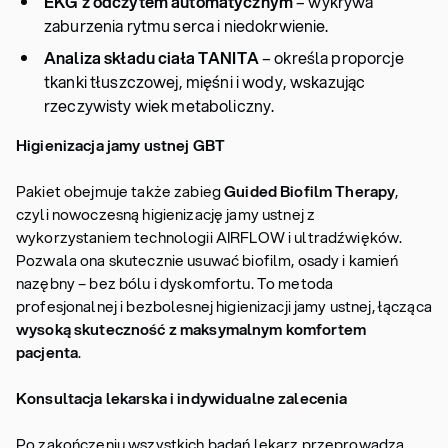
EKG z odczytem automatycznym
– wykrywa
zaburzenia rytmu serca i niedokrwienie.
Analiza składu ciała TANITA
– określa proporcje
tkanki tłuszczowej, mięśni i wody, wskazując
rzeczywisty wiek metaboliczny.
Higienizacja jamy ustnej GBT
Pakiet obejmuje także zabieg
Guided Biofilm Therapy
,
czyli nowoczesną higienizację jamy ustnej z
wykorzystaniem technologii AIRFLOW i ultradźwięków.
Pozwala ona skutecznie usuwać biofilm, osady i kamień
nazębny – bez bólu i dyskomfortu. To metoda
profesjonalnej i bezbolesnej higienizacji jamy ustnej, łącząca
wysoką skuteczność z maksymalnym komfortem
pacjenta
.
Konsultacja lekarska i indywidualne zalecenia
Po zakończeniu wszystkich badań lekarz przeprowadza