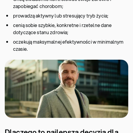
zapobiegać chorobom;
prowadzą aktywny lub stresujący tryb życia;
cenią sobie szybkie, konkretne i rzetelne dane
dotyczące stanu zdrowia;
oczekują maksymalnej efektywności w minimalnym
czasie.
Dlaczego to najlepsza decyzja dla