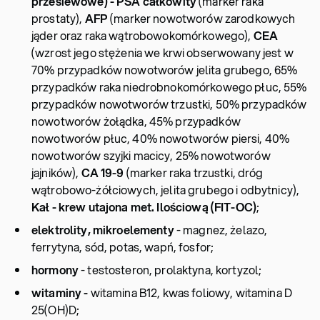
przesiewowe) - PSA całkowity
(marker raka
prostaty),
AFP
(marker nowotworów zarodkowych
jąder oraz raka wątrobowokomórkowego),
CEA
(wzrost jego stężenia we krwi obserwowany jest w
70% przypadków nowotworów jelita grubego, 65%
przypadków raka niedrobnokomórkowego płuc, 55%
przypadków nowotworów trzustki, 50% przypadków
nowotworów żołądka, 45% przypadków
nowotworów płuc, 40% nowotworów piersi, 40%
nowotworów szyjki macicy, 25% nowotworów
jajników),
CA 19-9
(marker raka trzustki, dróg
wątrobowo-żółciowych, jelita grubego i odbytnicy),
Kał - krew utajona met. Ilościową (FIT-OC)
;
elektrolity, mikroelementy
- magnez, żelazo,
ferrytyna, sód, potas, wapń, fosfor;
hormony
- testosteron, prolaktyna, kortyzol;
witaminy -
witamina B12, kwas foliowy, witamina D
25(OH)D;