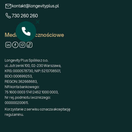
kontakt@longevityplus.pl
730 260 260
Media społecznościowe
Longevity Plus Spółka z o.o.
ul. Jutrzenki 100, 02-230 Warszawa,
KRS: 0000578730, NIP: 5213708501,
BDO: 000699253,
REGON: 362668683,
NR konta bankowego:
75 1600 0003 1741 2452 1000 0003,
Nr rej. podmiotu leczniczego:
000000200611.
Korzystanie z serwisu oznacza akceptację 
regulaminu.