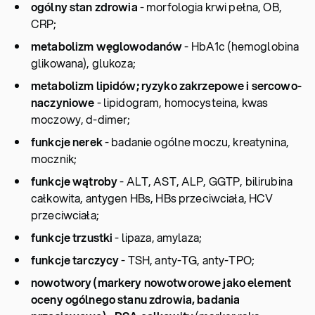
ogólny stan zdrowia
- morfologia krwi pełna, OB,
CRP;
metabolizm węglowodanów
- HbA1c (hemoglobina
glikowana), glukoza;
metabolizm lipidów; ryzyko zakrzepowe i sercowo-
naczyniowe
- lipidogram, homocysteina, kwas
moczowy, d-dimer;
funkcje nerek
- badanie ogólne moczu, kreatynina,
mocznik;
funkcje wątroby
- ALT, AST, ALP, GGTP, bilirubina
całkowita, antygen HBs, HBs przeciwciała, HCV
przeciwciała;
funkcje trzustki
- lipaza, amylaza;
funkcje tarczycy
- TSH, anty-TG, anty-TPO;
nowotwory (markery nowotworowe jako element
oceny ogólnego stanu zdrowia, badania