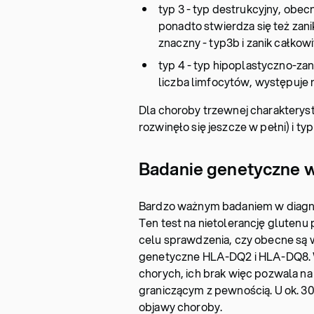
typ 3 - typ destrukcyjny, obecn
ponadto stwierdza się też zani
znaczny - typ3b i zanik całkowit
typ 4 - typ hipoplastyczno-za
liczba limfocytów, występuje n
Dla choroby trzewnej charakterysty
rozwinęło się jeszcze w pełni) i typ
Badanie genetyczne w
Bardzo ważnym badaniem w diagno
Ten test na nietolerancję glutenu
celu sprawdzenia, czy obecne są 
genetyczne HLA-DQ2 i HLA-DQ8. W
chorych, ich brak więc pozwala 
graniczącym z pewnością. U ok. 3
objawy choroby.