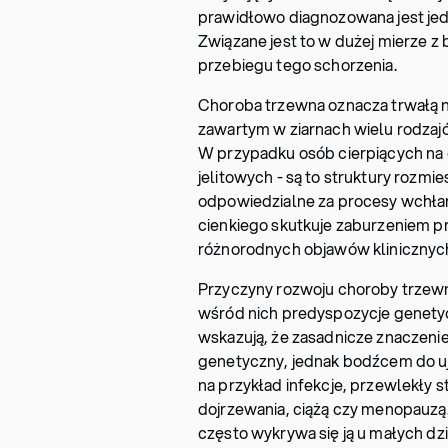
prawidłowo diagnozowana jest jed
Związane jest to w dużej mierze z
przebiegu tego schorzenia.
Choroba trzewna oznacza trwałą ni
zawartym w ziarnach wielu rodzajó
W przypadku osób cierpiących na
jelitowych - są to struktury rozmi
odpowiedzialne za procesy wchłan
cienkiego skutkuje zaburzeniem p
różnorodnych objawów klinicznyc
Przyczyny rozwoju choroby trzewne
wśród nich predyspozycje genety
wskazują, że zasadnicze znaczeni
genetyczny, jednak bodźcem do uja
na przykład infekcje, przewlekły
dojrzewania, ciążą czy menopauzą
często wykrywa się ją u małych dzi