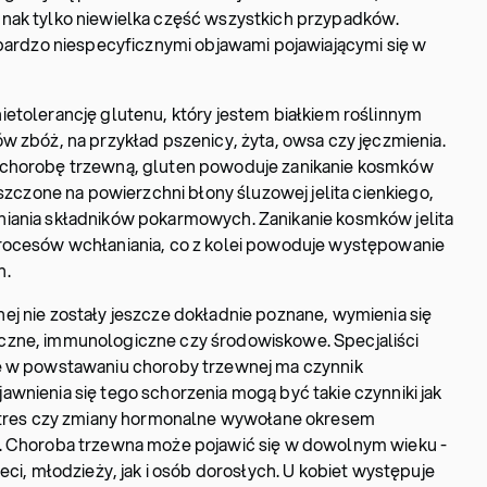
nak tylko niewielka część wszystkich przypadków.
 bardzo niespecyficznymi objawami pojawiającymi się w
etolerancję glutenu, który jestem białkiem roślinnym
w zbóż, na przykład pszenicy, żyta, owsa czy jęczmienia.
 chorobę trzewną, gluten powoduje zanikanie kosmków
eszczone na powierzchni błony śluzowej jelita cienkiego,
iania składników pokarmowych. Zanikanie kosmków jelita
rocesów wchłaniania, co z kolei powoduje występowanie
h.
j nie zostały jeszcze dokładnie poznane, wymienia się
czne, immunologiczne czy środowiskowe. Specjaliści
e w powstawaniu choroby trzewnej ma czynnik
wnienia się tego schorzenia mogą być takie czynniki jak
 stres czy zmiany hormonalne wywołane okresem
. Choroba trzewna może pojawić się w dowolnym wieku -
eci, młodzieży, jak i osób dorosłych. U kobiet występuje