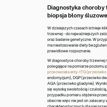
Diagnostyka choroby t
biopsja błony śluzowej
W dzisiejszych czasach istnieje k
trzewnej - do najważniejszych zali
oraz badanie genetyczne. W przy
ma niestosowanie diety bezgluten
prawidłowe rozpoznanie.
W diagnostyce choroby trzewnej n
polegające na pomiarze poziomu pr
przeciwciała anty-tTG (przeciwko
endomyzjum), DGP (przeciwko deam
AGA (przeciwko gliadynie). Wynik
się wysoką swoistością i czułości
przypadku pomiaru stężenia przec
obecnie więc nie jest on zalecan
charakterystycznych dla niej prz