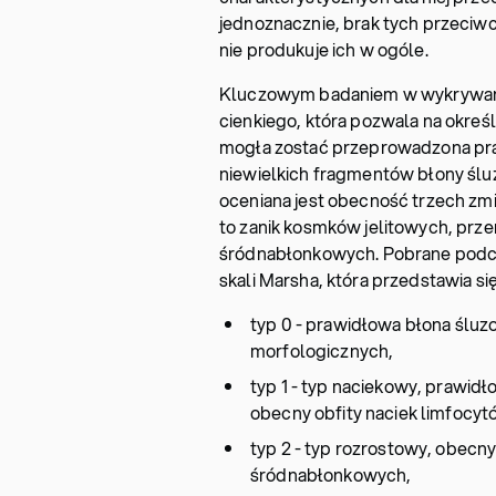
jednoznacznie, brak tych przeciwc
nie produkuje ich w ogóle.
Kluczowym badaniem w wykrywaniu 
cienkiego, która pozwala na okreś
mogła zostać przeprowadzona praw
niewielkich fragmentów błony ślu
oceniana jest obecność trzech zmi
to zanik kosmków jelitowych, przer
śródnabłonkowych. Pobrane podcz
skali Marsha, która przedstawia si
typ 0 - prawidłowa błona śluzo
morfologicznych,
typ 1 - typ naciekowy, prawid
obecny obfity naciek limfocy
typ 2 - typ rozrostowy, obecny
śródnabłonkowych,