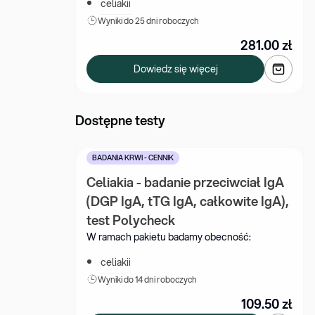
celiakii
Wyniki 
do 25 dni roboczych
281.00
zł
Dowiedz się więcej
Dostępne testy
BADANIA KRWI - CENNIK
Celiakia - badanie przeciwciał IgA 
(DGP IgA, tTG IgA, całkowite IgA), 
test Polycheck
W ramach pakietu badamy obecność:
celiakii
Wyniki 
do 14 dni roboczych
109.50
zł