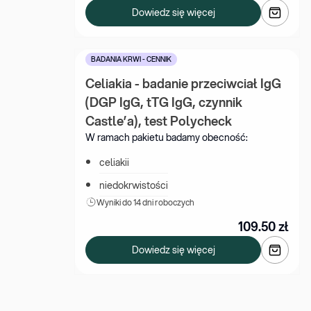
Dowiedz się więcej
BADANIA KRWI - CENNIK
Celiakia - badanie przeciwciał IgG 
(DGP IgG, tTG IgG, czynnik 
Castle’a), test Polycheck
W ramach pakietu badamy obecność:
celiakii
niedokrwistości
Wyniki 
do 14 dni roboczych
109.50
zł
Dowiedz się więcej