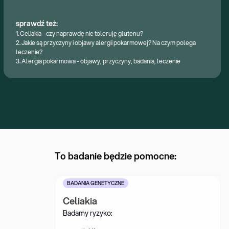
sprawdź też:
1.
Celiakia - czy naprawdę nie toleruję glutenu?
2.
Jakie są przyczyny i objawy alergii pokarmowej? Na czym polega
leczenie?
3.
Alergia pokarmowa - objawy, przyczyny, badania, leczenie
To badanie będzie pomocne:
BADANIA GENETYCZNE
Celiakia
Badamy ryzyko: