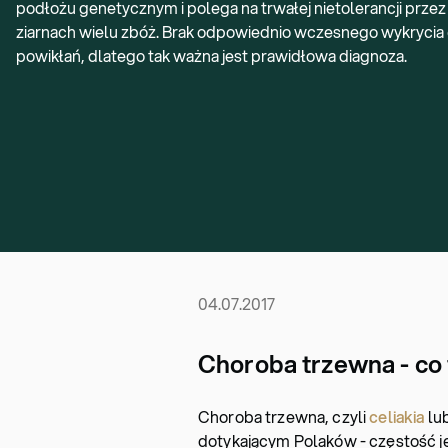
podłożu genetycznym i polega na trwałej nietolerancji przez
ziarnach wielu zbóż. Brak odpowiednio wczesnego wykrycia 
powikłań, dlatego tak ważna jest prawidłowa diagnoza.
04.07.2017
Choroba trzewna - co t
Choroba trzewna, czyli
celiakia
lu
dotykającym Polaków - częstość j