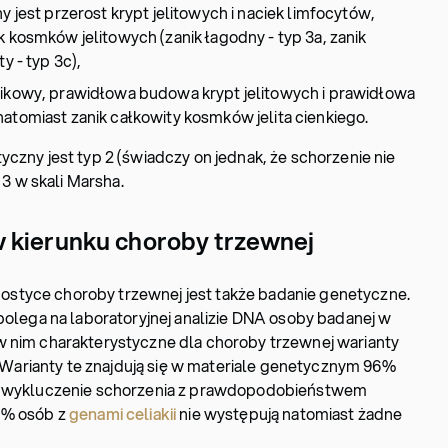
y jest przerost krypt jelitowych i naciek limfocytów,
k kosmków jelitowych (zanik łagodny - typ 3a, zanik
y - typ 3c),
nikowy, prawidłowa budowa krypt jelitowych i prawidłowa
atomiast zanik całkowity kosmków jelita cienkiego.
czny jest typ 2 (świadczy on jednak, że schorzenie nie
 3 w skali Marsha.
 kierunku choroby trzewnej
styce choroby trzewnej jest także badanie genetyczne.
 polega na laboratoryjnej analizie DNA osoby badanej w
w nim charakterystyczne dla choroby trzewnej warianty
arianty te znajdują się w materiale genetycznym 96%
na wykluczenie schorzenia z prawdopodobieństwem
0% osób z
genami celiakii
nie występują natomiast żadne