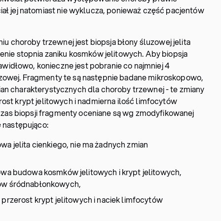
iał jej natomiast nie wyklucza, ponieważ część pacjentów
choroby trzewnej jest biopsja błony śluzowej jelita
lenie stopnia zaniku kosmków jelitowych. Aby biopsja
idłowo, konieczne jest pobranie co najmniej 4
zowej. Fragmenty te są następnie badane mikroskopowo,
an charakterystycznych dla choroby trzewnej - te zmiany
ost krypt jelitowych i nadmierna ilość limfocytów
as biopsji fragmenty oceniane są wg zmodyfikowanej
ę następująco:
wa jelita cienkiego, nie ma żadnych zmian
łowa budowa kosmków jelitowych i krypt jelitowych,
tów śródnabłonkowych,
 przerost krypt jelitowych i naciek limfocytów