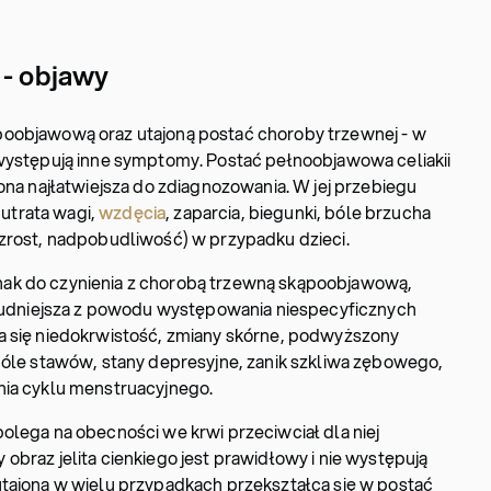
 - objawy
oobjawową oraz utajoną postać choroby trzewnej - w
 występują inne symptomy. Postać pełnoobjawowa celiakii
ona najłatwiejsza do zdiagnozowania. W jej przebiegu
 utrata wagi,
wzdęcia
, zaparcia, biegunki, bóle brzucha
wzrost, nadpobudliwość) w przypadku dzieci.
ak do czynienia z chorobą trzewną skąpoobjawową,
 trudniejsza z powodu występowania niespecyficznych
a się niedokrwistość, zmiany skórne, podwyższony
bóle stawów, stany depresyjne, zanik szkliwa zębowego,
nia cyklu menstruacyjnego.
olega na obecności we krwi przeciwciał dla niej
obraz jelita cienkiego jest prawidłowy i nie występują
utajona w wielu przypadkach przekształca się w postać