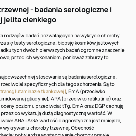
rzewnej - badania serologiczne i
 jelita cienkiego
ilka rodzajów badań pozwalających na wykrycie choroby
cza się testy serologiczne, biopsję kosmków jelitowych
padku tych dwóch pierwszych badań ogromne znaczenie
owej przed ich wykonaniem, ponieważ zaburzy to
ajpowszechniej stosowanie są badania serologiczne,
zeciwciał specyficznych dla tego schorzenia. Są to
 transglutaminazie tkankowej)
, EmA (przeciwko
idowanej gliadynie), ARA (przeciwko retikulinie) oraz
i oceny poziomu przeciwciał tTg, EmA oraz DGP cechują
ą, przez co wykazują dużą diagnostyczną wartość. W
iwciał ARA i AGA wartość diagnostyczna jest mniejsza,
y w wykrywaniu choroby trzewnej. Obecność
eciwciał potwierdza występowanie choroby prawie