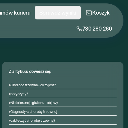
amów kuriera
Sprawdź wyniki
Koszyk
730 260 260
Z artykułu dowiesz się:
Choroba trzewna - co to jest?
przyczyny?
Nietolerancja glutenu - objawy
Diagnostyka choroby trzewnej
Jak leczyć chorobę trzewną?