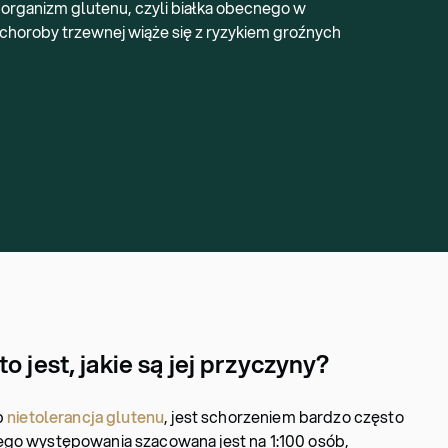
 organizm glutenu, czyli białka obecnego w
choroby trzewnej wiąże się z ryzykiem groźnych
o jest, jakie są jej przyczyny?
b
nietolerancja glutenu
, jest schorzeniem bardzo często
ego występowania szacowana jest na 1:100 osób,