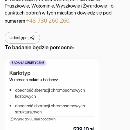
Pruszkowie, Wołominie, Wyszkowie i Żyrardowie - o
punktach pobrań w tych miastach dowiedz się pod
.
+48 730 260 260
numerem
Udostępnij
To badanie będzie pomocne:
BADANIA GENETYCZNE
Kariotyp
W ramach pakietu badamy:
obecność aberracji chromosomowych 
liczbowych
obecność aberracji chromosomowych 
strukturalnych
Wyniki 
do 30 dni roboczych
539.10
zł