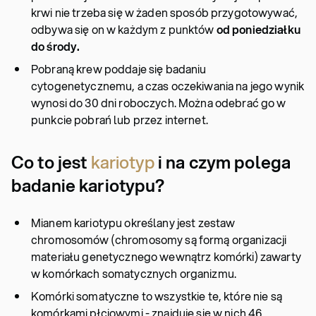
krwi nie trzeba się w żaden sposób przygotowywać,
odbywa się on w każdym z punktów
od poniedziałku
do środy.
Pobraną krew poddaje się badaniu
cytogenetycznemu, a czas oczekiwania na jego wynik
wynosi do 30 dni roboczych. Można odebrać go w
punkcie pobrań lub przez internet.
Co to jest
kariotyp
i na czym polega
badanie kariotypu?
Mianem kariotypu określany jest zestaw
chromosomów (chromosomy są formą organizacji
materiału genetycznego wewnątrz komórki) zawarty
w komórkach somatycznych organizmu.
Komórki somatyczne to wszystkie te, które nie są
komórkami płciowymi - znajduje się w nich 46