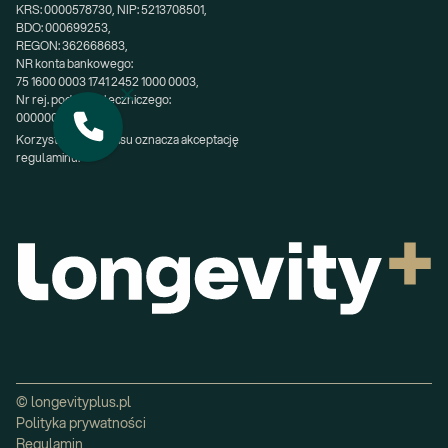
KRS: 0000578730, NIP: 5213708501,
BDO: 000699253,
REGON: 362668683,
NR konta bankowego:
75 1600 0003 1741 2452 1000 0003,
Nr rej. podmiotu leczniczego:
000000200611.
Korzystanie z serwisu oznacza akceptację 
regulaminu.
© longevityplus.pl
Polityka prywatności
Regulamin