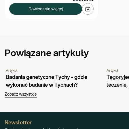
Dowiedz się więcej
Powiązane artykuły
Artykuł
Artykuł
PORADNIK
PYTANIA I ODPOWIEDZI
PORADNIK
Badania genetyczne Tychy - gdzie 
Tęgoryje
wykonać badanie w Tychach?
leczenie,
Zobacz wszystkie
Newsletter