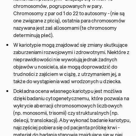
chromosomów, pogrupowanych w pary.
Chromosomy z par od 1 do 22 to autosomy - (nie są
one związane z płcią), ostatnia para chromosomów
nazywana jest zaś allosomami (te chromosomy
determinują płeć).
W kariotypie mogą znajdować się zmiany skutkujące
zaburzeniami rozwojowymi i zdrowotnymi. Niektóre z
nieprawidłowości nie wywołują jednak żadnych
objawów u nosiciela, ale mogą doprowadzić do
trudności z zajściem w ciążę, z utrzymaniem jej, a
także do wystąpienia wad wrodzonych u dziecka.
Dokładna ocena własnego kariotypu jest możliwa
dzięki badaniu cytogenetycznemu, które pozwala na
wykrycie aberracji chromosomowych liczbowych
(np. monosomii, trisomii) czy strukturalnych (np.
delecji, translokacji). Aby wykonać badanie kariotypu,
najczęściej pobiera się od pacjenta próbkę krwi -
materiał do badania stanowią znajdujące się w niej