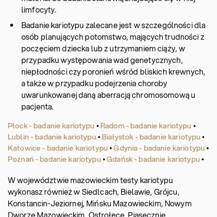
limfocyty.
Badanie kariotypu zalecane jest w szczególności dla
osób planujących potomstwo, mających trudności z
poczęciem dziecka lub z utrzymaniem ciąży, w
przypadku występowania wad genetycznych,
niepłodności czy poronień wśród bliskich krewnych,
a także w przypadku podejrzenia choroby
uwarunkowanej daną aberracją chromosomową u
pacjenta.
Płock - badanie kariotypu
•
Radom - badanie kariotypu
•
Lublin - badanie kariotypu
•
Białystok - badanie kariotypu
•
Katowice - badanie kariotypu
•
Gdynia - badanie kariotypu
•
Poznań - badanie kariotypu
•
Gdańsk - badanie kariotypu
•
W województwie mazowieckim testy kariotypu
wykonasz również w Siedlcach, Bielawie, Grójcu,
Konstancin-Jeziornej, Mińsku Mazowieckim, Nowym
Dworze Mazowieckim, Ostrołęce, Piasecznie,