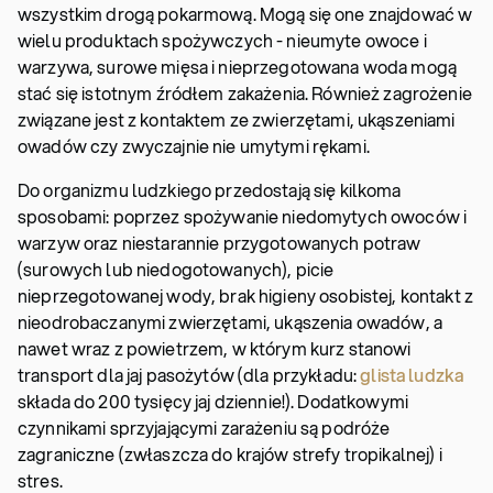
wszystkim drogą pokarmową. Mogą się one znajdować w
wielu produktach spożywczych - nieumyte owoce i
warzywa, surowe mięsa i nieprzegotowana woda mogą
stać się istotnym źródłem zakażenia. Również zagrożenie
związane jest z kontaktem ze zwierzętami, ukąszeniami
owadów czy zwyczajnie nie umytymi rękami.
Do organizmu ludzkiego przedostają się kilkoma
sposobami: poprzez spożywanie niedomytych owoców i
warzyw oraz niestarannie przygotowanych potraw
(surowych lub niedogotowanych), picie
nieprzegotowanej wody, brak higieny osobistej, kontakt z
nieodrobaczanymi zwierzętami, ukąszenia owadów, a
nawet wraz z powietrzem, w którym kurz stanowi
transport dla jaj pasożytów (dla przykładu:
glista ludzka
składa do 200 tysięcy jaj dziennie!). Dodatkowymi
czynnikami sprzyjającymi zarażeniu są podróże
zagraniczne (zwłaszcza do krajów strefy tropikalnej) i
stres.