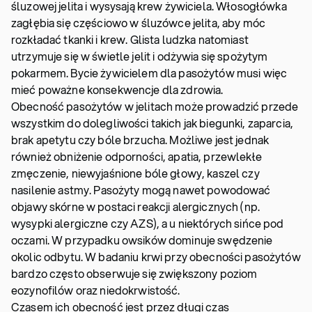
śluzowej jelita i wysysają krew żywiciela. Włosogłówka
zagłębia się częściowo w śluzówce jelita, aby móc
rozkładać tkanki i krew. Glista ludzka natomiast
utrzymuje się w świetle jelit i odżywia się spożytym
pokarmem. Bycie żywicielem dla pasożytów musi więc
mieć poważne konsekwencje dla zdrowia.
Obecność pasożytów w jelitach może prowadzić przede
wszystkim do dolegliwości takich jak biegunki, zaparcia,
brak apetytu czy bóle brzucha. Możliwe jest jednak
również obniżenie odporności, apatia, przewlekłe
zmęczenie, niewyjaśnione bóle głowy, kaszel czy
nasilenie astmy. Pasożyty mogą nawet powodować
objawy skórne w postaci reakcji alergicznych (np.
wysypki alergiczne czy AZS), a u niektórych sińce pod
oczami. W przypadku owsików dominuje swędzenie
okolic odbytu. W badaniu krwi przy obecności pasożytów
bardzo często obserwuje się zwiększony poziom
eozynofilów oraz niedokrwistość.
Czasem ich obecność jest przez długi czas