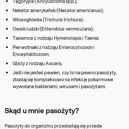
Tęgoryjce (Ancylostoma spp.);
Nekator amerykański (Necator americanus);
Włosogłówka (Trichuris trichiura);
Owsik ludzki (Enterobius vermicularis);
Tasiemce z rodzaju Hymenolepis i Taenia;
Pierwotniaki z rodzaju Enterocytozoon i
Encephalitozoon;
Glisty z rodzaju Ascaris;
Jeśli nie jesteś pewien, czy to na pewno pasożyty,
zbadaj się kompleksowo na infekcje pokarmowe
wywołane bakteriami, wirusami i pasożytami.
Skąd u mnie pasożyty?
Pasożyty do organizmu przedostają się przede