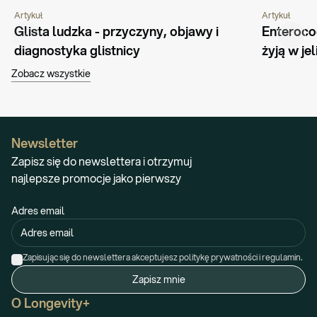
Artykuł
Artykuł
CHOROBY I SCHORZENIA
PORADNIK
CHOROBY I 
Glista ludzka - przyczyny, objawy i 
Enterococ
diagnostyka glistnicy
żyją w jel
Zobacz wszystkie
Newsletter
Zapisz się do newslettera i otrzymuj
najlepsze promocje jako pierwszy
Adres email
Zapisując się do newslettera akceptujesz politykę prywatności i regulamin.
Zapisz mnie
O Longevity+