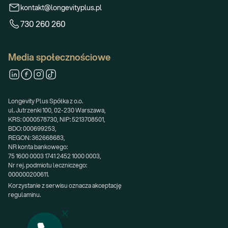
kontakt@longevityplus.pl
730 260 260
Media społecznościowe
Longevity Plus Spółka z o.o.
ul. Jutrzenki 100, 02-230 Warszawa,
KRS: 0000578730, NIP: 5213708501,
BDO: 000699253,
REGON: 362668683,
NR konta bankowego:
75 1600 0003 1741 2452 1000 0003,
Nr rej. podmiotu leczniczego:
000000200611.
Korzystanie z serwisu oznacza akceptację 
regulaminu.