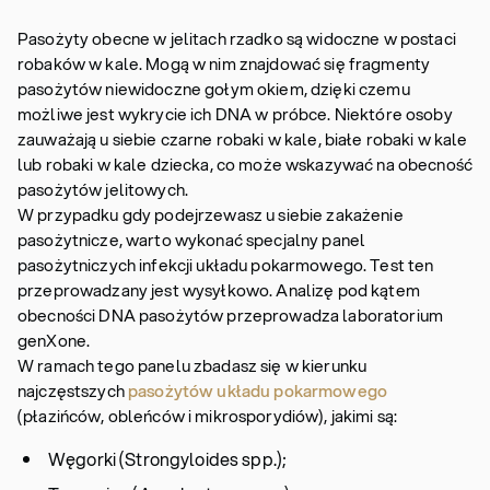
Pasożyty obecne w jelitach rzadko są widoczne w postaci
robaków w kale. Mogą w nim znajdować się fragmenty
pasożytów niewidoczne gołym okiem, dzięki czemu
możliwe jest wykrycie ich DNA w próbce. Niektóre osoby
zauważają u siebie czarne robaki w kale, białe robaki w kale
lub robaki w kale dziecka, co może wskazywać na obecność
pasożytów jelitowych.
W przypadku gdy podejrzewasz u siebie zakażenie
pasożytnicze, warto wykonać specjalny panel
pasożytniczych infekcji układu pokarmowego. Test ten
przeprowadzany jest wysyłkowo. Analizę pod kątem
obecności DNA pasożytów przeprowadza laboratorium
genXone.
W ramach tego panelu zbadasz się w kierunku
najczęstszych
pasożytów układu pokarmowego
(płazińców, obleńców i mikrosporydiów), jakimi są:
Węgorki (Strongyloides spp.);