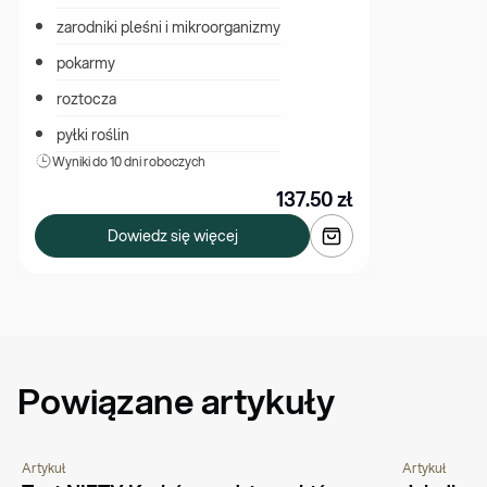
zarodniki pleśni i mikroorganizmy
pokarmy
roztocza
pyłki roślin
Wyniki 
do 10 dni roboczych
137.50
zł
Dowiedz się więcej
Powiązane artykuły
Artykuł
Artykuł
PORADNIK
PYTANIA I ODPOWIEDZI
PORADNIK