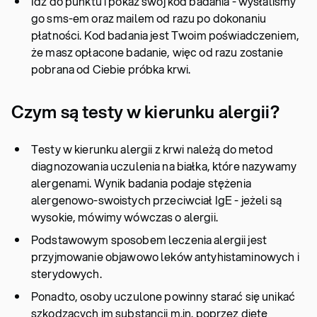
Idź do punktu i pokaż swój kod badania - wysłaliśmy
go sms-em oraz mailem od razu po dokonaniu
płatności. Kod badania jest Twoim poświadczeniem,
że masz opłacone badanie, więc od razu zostanie
pobrana od Ciebie próbka krwi.
Czym są testy w kierunku alergii?
Testy w kierunku alergii z krwi należą do metod
diagnozowania uczulenia na białka, które nazywamy
alergenami. Wynik badania podaje stężenia
alergenowo-swoistych przeciwciał IgE - jeżeli są
wysokie, mówimy wówczas o alergii.
Podstawowym sposobem leczenia alergii jest
przyjmowanie objawowo leków antyhistaminowych i
sterydowych.
Ponadto, osoby uczulone powinny starać się unikać
szkodzących im substancji m.in. poprzez dietę