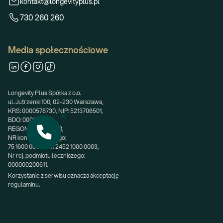
kontakt@longevityplus.pl
730 260 260
Media społecznościowe
Longevity Plus Spółka z o.o.
ul. Jutrzenki 100, 02-230 Warszawa,
KRS: 0000578730, NIP: 5213708501,
BDO: 000699253,
REGON: 362668683,
NR konta bankowego:
75 1600 0003 1741 2452 1000 0003,
Nr rej. podmiotu leczniczego:
000000200611.
Korzystanie z serwisu oznacza akceptację 
regulaminu.