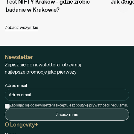
Test NIFTY Kraków - gdzie zrobić 
Jak dług
badanie w Krakowie?
Zobacz wszystkie
Newsletter
Zapisz się do newslettera i otrzymuj
najlepsze promocje jako pierwszy
Adres email
Zapisując się do newslettera akceptujesz politykę prywatności i regulamin.
Zapisz mnie
O Longevity+