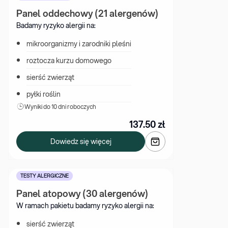
Panel oddechowy (21 alergenów)
Badamy ryzyko alergii na:
mikroorganizmy i zarodniki pleśni
roztocza kurzu domowego
sierść zwierząt
pyłki roślin
Wyniki 
do 10 dni roboczych
137.50
zł
Dowiedz się więcej
TESTY ALERGICZNE
Panel atopowy (30 alergenów)
W ramach pakietu badamy ryzyko alergii na:
sierść zwierząt