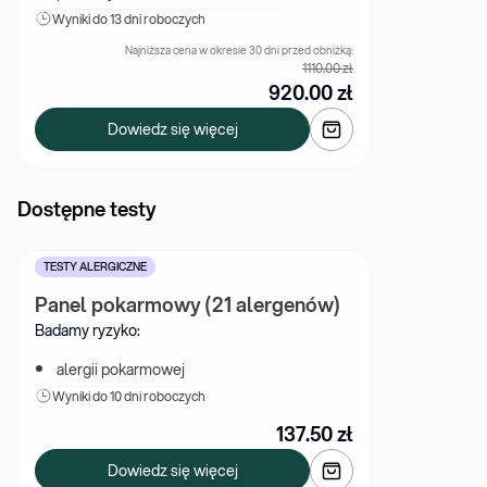
Wyniki 
do 13 dni roboczych
Najniższa cena w okresie 30 dni przed obniżką:
1110.00
zł
920.00
zł
Dowiedz się więcej
Dostępne testy
TESTY ALERGICZNE
Panel pokarmowy (21 alergenów)
Badamy ryzyko:
alergii pokarmowej
Wyniki 
do 10 dni roboczych
137.50
zł
Dowiedz się więcej