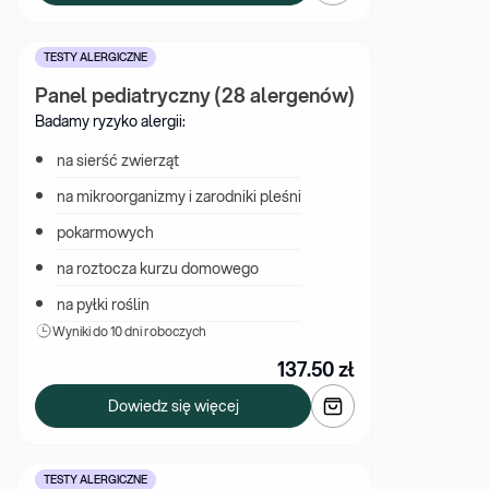
TESTY ALERGICZNE
Panel pediatryczny (28 alergenów)
Badamy ryzyko alergii:
na sierść zwierząt
na mikroorganizmy i zarodniki pleśni
pokarmowych
na roztocza kurzu domowego
na pyłki roślin
Wyniki 
do 10 dni roboczych
137.50
zł
Dowiedz się więcej
TESTY ALERGICZNE