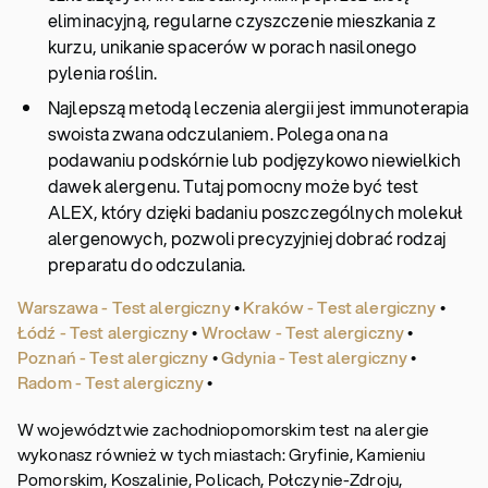
eliminacyjną, regularne czyszczenie mieszkania z
kurzu, unikanie spacerów w porach nasilonego
pylenia roślin.
Najlepszą metodą leczenia alergii jest immunoterapia
swoista zwana odczulaniem. Polega ona na
podawaniu podskórnie lub podjęzykowo niewielkich
dawek alergenu. Tutaj pomocny może być test
ALEX, który dzięki badaniu poszczególnych molekuł
alergenowych, pozwoli precyzyjniej dobrać rodzaj
preparatu do odczulania.
Warszawa - Test alergiczny
•
Kraków - Test alergiczny
•
Łódź - Test alergiczny
•
Wrocław - Test alergiczny
•
Poznań - Test alergiczny
•
Gdynia - Test alergiczny
•
Radom - Test alergiczny
•
W województwie zachodniopomorskim test na alergie
wykonasz również w tych miastach: Gryfinie, Kamieniu
Pomorskim, Koszalinie, Policach, Połczynie-Zdroju,