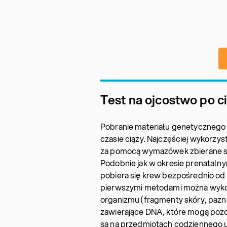
Test na ojcostwo po c
Pobranie materiału genetycznego d
czasie ciąży. Najczęściej wykorzys
za pomocą wymazówek zbierane są 
Podobnie jak w okresie prenataln
pobiera się krew bezpośrednio od
pierwszymi metodami można wykorz
organizmu (fragmenty skóry, paznok
zawierające DNA, które mogą poz
są na przedmiotach codziennego uż