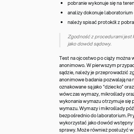
pobranie wykonuje się na tere
analizy dokonuje laboratorium
należy spisać protokół z pobra
Zgodność z procedurami jest 
jako dowód sądowy.
Test na ojcostwo po ciąży można w
anonimowo. W pierwszym przypadk
sądzie, należy je przeprowadzić 
anonimowe badania pozwalają na ni
oznakowane są jako “dziecko” ora
wówczas wymazy, mikroślady oraz 
wykonania wymazu otrzymuje się 
wymazu. Wymazy i mikroślady późni
bezpośrednio do laboratorium. P
wykorzystać jako dowód wstępny 
sprawy. Może również posłużyć w 