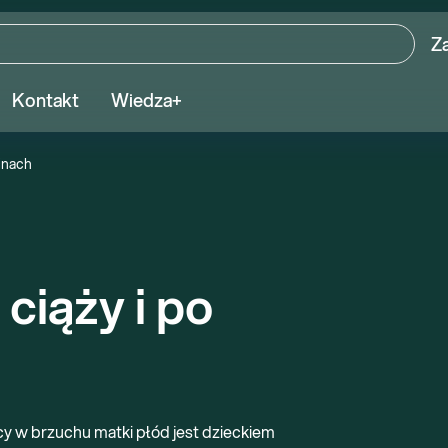
Z
Kontakt
Wiedza+
zinach
iąży i po 
cy w brzuchu matki płód jest dzieckiem