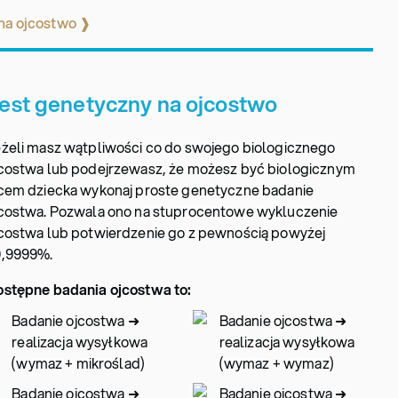
na ojcostwo ❱
est genetyczny na ojcostwo
żeli masz wątpliwości co do swojego biologicznego
costwa lub podejrzewasz, że możesz być biologicznym
cem dziecka wykonaj proste genetyczne badanie
costwa. Pozwala ono na stuprocentowe wykluczenie
costwa lub potwierdzenie go z pewnością powyżej
9,9999%.
stępne badania ojcostwa to:
Badanie ojcostwa ➜
Badanie ojcostwa ➜
realizacja wysyłkowa
realizacja wysyłkowa
(wymaz + mikroślad)
(wymaz + wymaz)
Badanie ojcostwa ➜
Badanie ojcostwa ➜