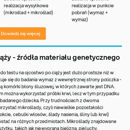
realizacja wysyłkowa
realizacja w punkcie
(mikroślad + mikroślad)
pobrań (wymaz +
wymaz)
Dowiedz się więcej
iąży - źródła materiału genetycznego
o testu na ojcostwo po ciąży jest dużo prostsze niż w
tuje się do badania wymaz z wewnętrznej strony policzka -
komórki błony śluzowej, w których zawarte jest DNA.
ym można wykorzystać próbki krwi, lecz w tym przypadku
 badanego dziecka. Przy trudnościach z dwoma
ystać mikroślady, czyli niewielkie pozostałości
cie, cebulki włosów, ślady nasienia, śliny lub krwi)
ostać na różnych przedmiotach. Mikroślady znajdowane
ytku, takich jak niewyprana bielizna, pieluchy,