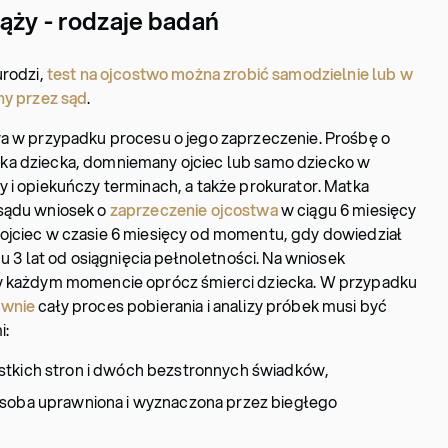
iąży - rodzaje badań
urodzi,
test na ojcostwo można zrobić samodzielnie lub w
ny przez sąd
.
wa w przypadku procesu o jego zaprzeczenie. Prośbę o
ka dziecka, domniemany ojciec lub samo dziecko w
 i opiekuńczy terminach, a także prokurator. Matka
 sądu wniosek o
zaprzeczenie ojcostwa
w ciągu 6 miesięcy
ojciec w czasie 6 miesięcy od momentu, gdy dowiedział
gu 3 lat od osiągnięcia pełnoletności. Na wniosek
 w każdym momencie oprócz śmierci dziecka. W przypadku
ownie
cały proces pobierania i analizy próbek musi być
i:
stkich stron i dwóch bezstronnych świadków,
osoba uprawniona i wyznaczona przez biegłego