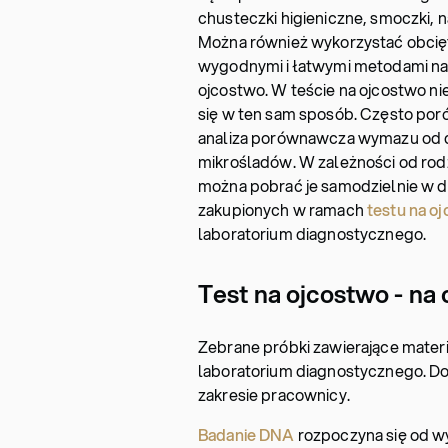
chusteczki higieniczne, smoczki, na
Można również wykorzystać obcięt
wygodnymi i łatwymi metodami na
ojcostwo. W teście na ojcostwo n
się w ten sam sposób. Często por
analiza porównawcza wymazu od d
mikrośladów. W zależności od rod
można pobrać je samodzielnie w
zakupionych w ramach
testu na oj
laboratorium diagnostycznego.
Test na ojcostwo - na
Zebrane próbki zawierające mater
laboratorium diagnostycznego. Dok
zakresie pracownicy.
Badanie DNA
rozpoczyna się od w