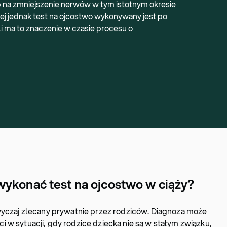
 na zmniejszenie nerwów w tym istotnym okresie
iej jednak test na ojcostwo wykonywany jest po
i ma to znaczenie w czasie procesu o
wykonać test na ojcostwo w ciąży?
wyczaj zlecany prywatnie przez rodziców. Diagnoza może
 w sytuacji, gdy rodzice dziecka nie są w stałym związku,