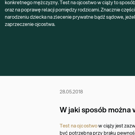
konkretnego mężczyzny. Test na ojcostwo w ciąży to sposób
oraz na poprawę relacji pomiędzy rodzicami. Znacznie częśc
narodzeniu dziecka na zlecenie prywatne bądź sądowe, jeżel
zaprzeczenie ojcostwa.
28.05.2018
W jaki sposób można 
Test na ojcostwo
w ciąży jest zaz
być potrzebna przy braku pewności