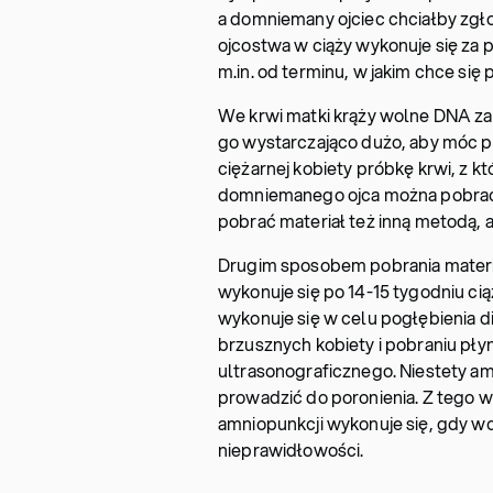
a domniemany ojciec chciałby zgł
ojcostwa w ciąży wykonuje się z
m.in. od terminu, w jakim chce się
We krwi matki krąży wolne DNA zarów
go wystarczająco dużo, aby móc p
ciężarnej kobiety próbkę krwi, z któ
domniemanego ojca można pobrać
pobrać materiał też inną metodą, 
Drugim sposobem pobrania materi
wykonuje się po 14-15 tygodniu cią
wykonuje się w celu pogłębienia d
brzusznych kobiety i pobraniu pł
ultrasonograficznego. Niestety a
prowadzić do poronienia. Z tego w
amniopunkcji wykonuje się, gdy w
nieprawidłowości.