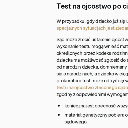
Test na ojcostwo po c
W przypadku, gdy dziecko już się 
specjalnych sytuacjach jest zleca
Sąd może zlecić ustalenie ojcost
wykonanie testu mogą wnieść mat
określonych przez kodeks rodzinny
dziecka ma możliwość zgłosić do
od narodzin dziecka, domniemany 
się o narodzinach, a dziecko w cią
prokuratora test może odbyć się
testu na ojcostwo zleconego sąd
zgodny z odpowiednimi wymogam
konieczna jest obecność wszy
materiał genetyczny pobiera 
sądowego,