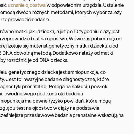
osić
uznanie ojcostwa
w odpowiednim urzędzie. Ustalenie
a pomocą dwóch różnych metodami, których wybór zależy
 przeprowadzić badanie.
no matki, jak i dziecka, a już po 10 tygodniu ciąży jest
rzeprowadzić test na ojcostwo. Wówczas pobiera się od
rej izoluje się materiał genetyczny matki i dziecka, a od
 DNA dowolną metodą. Dodatkowo należy od matki
aby rozróżnić je od DNA dziecka.
ału genetycznego dziecka jest amniopunkcja, co
ży. Jest to inwazyjne badanie diagnostyczne, które
iagnostyki prenatalnej. Polega na nakłuciu powłok
ynu owodniowego pod kontrolą badania
mniopunkcja ma pewne ryzyko powikłań, które mogą
zględu test na ojcostwo w ciąży na podstawie
cześniejsze przesiewowe badania prenatalne wskazują na