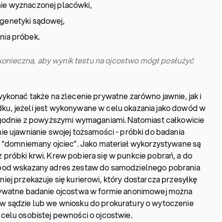
nie wyznaczonej placówki,
 genetyki sądowej,
nia próbek.
konieczna, aby wynik testu na ojcostwo mógł posłużyć
ykonać także na zlecenie prywatne zarówno jawnie, jak i
u, jeżeli jest wykonywane w celu okazania jako dowód w
zgodnie z powyższymi wymaganiami. Natomiast całkowicie
e ujawnianie swojej tożsamości - próbki do badania
z “domniemany ojciec”. Jako materiał wykorzystywane są
próbki krwi. Krew pobiera się w punkcie pobrań, a do
pod wskazany adres zestaw do samodzielnego pobrania
ej przekazuje się kurierowi, który dostarcza przesyłkę
rywatne badanie ojcostwa w formie anonimowej można
w sądzie lub we wniosku do prokuratury o wytoczenie
celu osobistej pewności o ojcostwie.