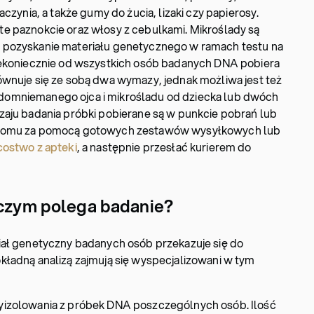
czynia, a także gumy do żucia, lizaki czy papierosy.
e paznokcie oraz włosy z cebulkami. Mikroślady są
 pozyskanie materiału genetycznego w ramach testu na
iekoniecznie od wszystkich osób badanych DNA pobiera
ównuje się ze sobą dwa wymazy, jednak możliwa jest też
omniemanego ojca i mikrośladu od dziecka lub dwóch
zaju badania próbki pobierane są w punkcie pobrań lub
 domu za pomocą gotowych zestawów wysyłkowych lub
costwo z apteki
, a następnie przesłać kurierem do
 czym polega badanie?
iał genetyczny badanych osób przekazuje się do
ładną analizą zajmują się wyspecjalizowani w tym
yizolowania z próbek DNA poszczególnych osób. Ilość