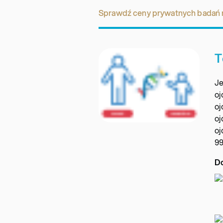
Sprawdź ceny prywatnych badań 
T
Je
oj
oj
oj
oj
9
Do