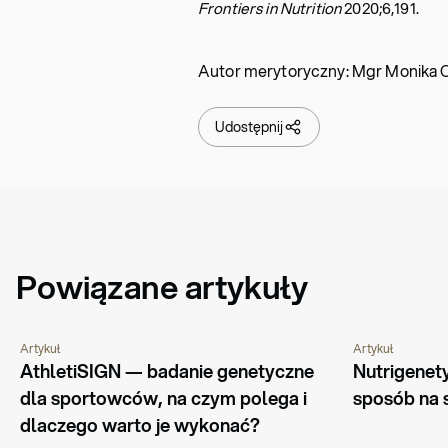
Frontiers in Nutrition
2020;6,191.
Autor merytoryczny: Mgr Monika O
Udostępnij
Powiązane artykuły
Artykuł
Artykuł
GENETYKA
PORADNIK
ŻYWIENIE
PO
AthletiSIGN — badanie genetyczne  
Nutrigenety
dla sportowców, na czym polega i 
sposób na 
dlaczego warto je wykonać?