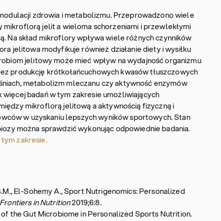
w modulacji zdrowia i metabolizmu. Przeprowadzono wiele
mikroflorą jelit a wieloma schorzeniami i przewlekłymi
cą. Na skład mikroflory wpływa wiele różnych czynników
ra jelitowa modyfikuje również działanie diety i wysiłku
ikrobiom jelitowy może mieć wpływ na wydajność organizmu
rzez produkcję krótkołańcuchowych kwasów tłuszczowych
ęśniach, metabolizm mleczanu czy aktywność enzymów
 więcej badań w tym zakresie umożliwiających
iędzy mikroflorą jelitową a aktywnością fizyczną i
wców w uzyskaniu lepszych wyników sportowych. Stan
sbiozy można sprawdzić wykonując odpowiednie badania.
 tym zakresie.
 S.M., El-Sohemy A., Sport Nutrigenomics: Personalized
Frontiers in Nutrition
2019;6:8.
e of the Gut Microbiome in Personalized Sports Nutrition.