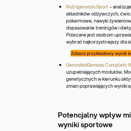
Nutrigenomix Sport
– analizu
składników odżywczych, ćwicze
pokarmowe, nawyki żywieniow
dopasowanie treningów i diet
Polecane jest osobom uprawi
wybrać najkorzystniejszy dla si
Zobacz przykładowy wynik b
GenodietiGenesis Completo 9
uzupełniających modułów. Mod
genetycznych w kierunku akty
zmian poprawiających wyniki 
Potencjalny wpływ mik
wyniki sportowe