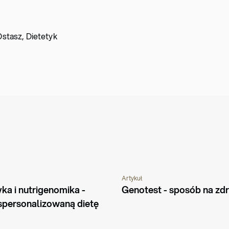
stasz, Dietetyk
Artykuł
RADNIK
ŻYWIENIE
GENETYKA
PORADNIK
ka i nutrigenomika - 
Genotest - sposób na zd
spersonalizowaną dietę