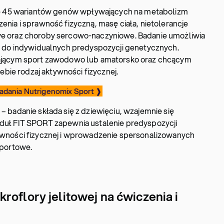
je 45 wariantów genów wpływających na metabolizm
nia i sprawność fizyczną, masę ciała, nietolerancje
e oraz choroby sercowo-naczyniowe. Badanie umożliwia
y do indywidualnych predyspozycji genetycznych.
ającym sport zawodowo lub amatorsko oraz chcącym
ebie rodzaj aktywności fizycznej.
adania Nutrigenomix Sport ❱
– badanie składa się z dziewięciu, wzajemnie się
uł FIT SPORT zapewnia ustalenie predyspozycji
wności fizycznej i wprowadzenie spersonalizowanych
sportowe.
roflory jelitowej na ćwiczenia i