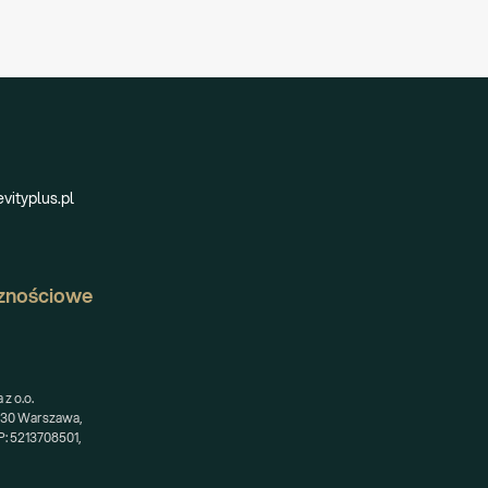
vityplus.pl
znościowe
z o.o.
-230 Warszawa,
: 5213708501,