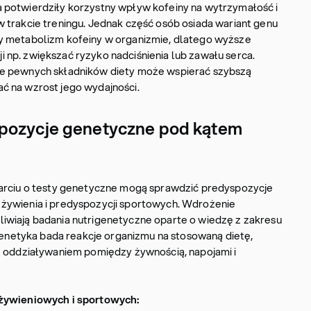
 potwierdziły korzystny wpływ kofeiny na wytrzymałość i
 trakcie treningu. Jednak część osób osiada wariant genu
y metabolizm kofeiny w organizmie, dlatego wyższe
np. zwiększać ryzyko nadciśnienia lub zawału serca.
e pewnych składników diety może wspierać szybszą
ć na wzrost jego wydajności.
pozycje genetyczne pod kątem
parciu o testy genetyczne mogą sprawdzić predyspozycje
żywienia i predyspozycji sportowych. Wdrożenie
iwiają badania nutrigenetyczne oparte o wiedzę z zakresu
igenetyka bada reakcje organizmu na stosowaną dietę,
ę oddziaływaniem pomiędzy żywnością, napojami i
 żywieniowych i sportowych: