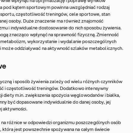
wnie wpłynąć na optymalizację i poprawę wyników
ta pod kątem sportowym powinna uwzględniać rodzaj
sportu, częstotliwość treningów, cele sportowe, stan
danej osoby. Duże znaczenie ma również znajomość
mu i indywidualne dostosowanie do nich sposobu żywienia.
mogą znacząco wpłynąć na sprawność fizyczną. Zmienność
 metabolizm, wykorzystanie i wydalanie poszczególnych
ji może oddziaływać na aktywność szlaków metabolicznych.
we
yczną i sposób żywienia zależy od wielu różnych czynników
ność i częstotliwość treningów. Dodatkowo intensywny
i diety m.in. zwiększenia spożycia węglowodanów i białka,
ny być dopasowane indywidualnie do danej osoby, jej
j aktywności.
 na różnice w odpowiedzi organizmu poszczególnych osób
nę, która jest powszechnie spożywana na całym świecie