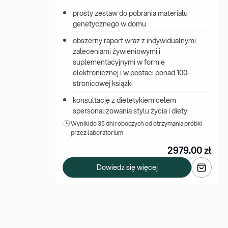
prosty zestaw do pobrania materiału 
genetycznego w domu
obszerny raport wraz z indywidualnymi 
zaleceniami żywieniowymi i 
suplementacyjnymi w formie 
elektronicznej i w postaci ponad 100-
stronicowej książki
konsultację z dietetykiem celem 
spersonalizowania stylu życia i diety
Wyniki 
do 35 dni roboczych od otrzymania próbki 
przez laboratorium
2979.00
zł
Dowiedz się więcej