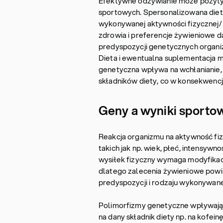
Efektywne odżywianie może pozyty
sportowych. Spersonalizowana die
wykonywanej aktywności fizycznej/ 
zdrowia i preferencje żywieniowe 
predyspozycji genetycznych organiz
Dieta i ewentualna suplementacja 
genetyczna wpływa na wchłanianie,
składników diety, co w konsekwenc
Geny a wyniki sporto
Reakcja organizmu na aktywność fiz
takich jak np. wiek, płeć, intensyw
wysiłek fizyczny wymaga modyfikacj
dlatego zalecenia żywieniowe powin
predyspozycji i rodzaju wykonywane
Polimorfizmy genetyczne wpływają
na dany składnik diety np. na kofei