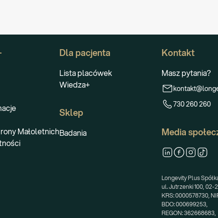
+
Dla pacjenta
Kontakt
Lista placówek
Masz pytania?
Wiedza+
kontakt@longe
730 260 260
macje
Sklep
rony Małoletnich
Media społec
Badania
tności
Longevity Plus Spółka 
ul. Jutrzenki 100, 02
KRS: 0000578730, NIP
BDO: 000699253,
REGON: 362668683,