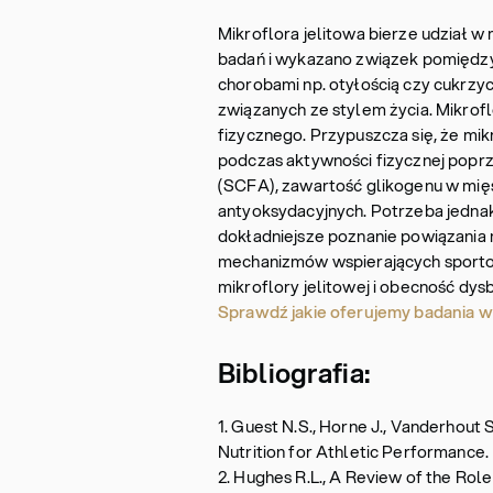
Mikroflora jelitowa bierze udział 
badań i wykazano związek pomiędzy 
chorobami np. otyłością czy cukrzy
związanych ze stylem życia. Mikroflo
fizycznego. Przypuszcza się, że m
podczas aktywności fizycznej pop
(SCFA), zawartość glikogenu w mi
antyoksydacyjnych. Potrzeba jednak
dokładniejsze poznanie powiązania m
mechanizmów wspierających sporto
mikroflory jelitowej i obecność dy
Sprawdź jakie oferujemy badania w
Bibliografia:
1. Guest N.S., Horne J., Vanderhout
Nutrition for Athletic Performance.
2. Hughes R.L., A Review of the Rol