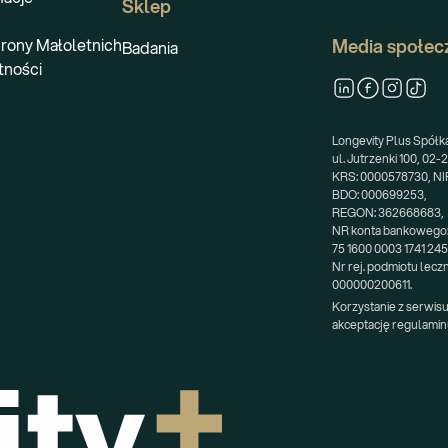
Sklep
rony Małoletnich
Media społec
Badania
tności
Longevity Plus Spółka 
ul. Jutrzenki 100, 02
KRS: 0000578730, NIP
BDO: 000699253,
REGON: 362668683,
NR konta bankowego
75 1600 0003 1741 24
Nr rej. podmiotu lecz
000000200611.
Korzystanie z serwisu
akceptację regulamin