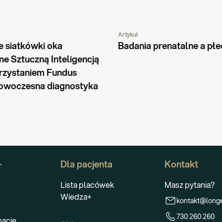
Artykuł
WIEDZI
PORADNIK
CIĄŻA I MACIERZYŃSTWO
PORADNIK
 siatkówki oka 
Badania prenatalne a płe
 Sztuczną Inteligencją 
rzystaniem Fundus 
owoczesna diagnostyka 
+
Dla pacjenta
Kontakt
Lista placówek
Masz pytania?
Wiedza+
kontakt@longe
730 260 260
macje