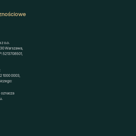
znościowe
z o.o.
-230 Warszawa,
: 5213708501,
:
52 1000 0003,
niczego:
 oznacza 
u.