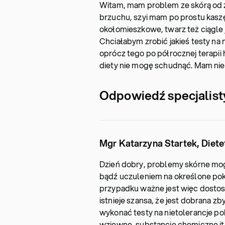
Witam, mam problem ze skórą od z
brzuchu, szyi mam po prostu kasz
okołomieszkowe, twarz też ciągle j
Chciałabym zrobić jakieś testy na
oprócz tego po półrocznej terapii 
diety nie mogę schudnąć. Mam nie
Odpowiedź specjalist
Mgr Katarzyna Startek, Diete
Dzień dobry, problemy skórne mog
bądź uczuleniem na określone pok
przypadku ważne jest więc dostosow
istnieje szansa, że jest dobrana 
wykonać testy na nietolerancje 
wziewne, substancje chemiczne itp