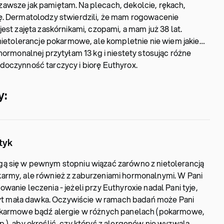
awsze jak pamiętam. Na plecach, dekolcie, rękach,
ę. Dermatolodzy stwierdzili, że mam rogowacenie
est zajęta zaskórnikami, czopami, a mam już 38 lat.
 nietolerancje pokarmowe, ale kompletnie nie wiem jakie…
hormonalnej przytyłam 13 kg i niestety stosując różne
doczynność tarczycy i biorę Euthyrox.
y:
tyk
ą się w pewnym stopniu wiązać zarówno z nietolerancją
army, ale również z zaburzeniami hormonalnymi. W Pani
anie leczenia - jeżeli przy Euthyroxie nadal Pani tyje,
zbyt mała dawka. Oczywiście w ramach badań może Pani
pokarmowe bądź alergie w różnych panelach (pokarmowe,
.), aby określić, czy któryś z alergenów nie wyzwala