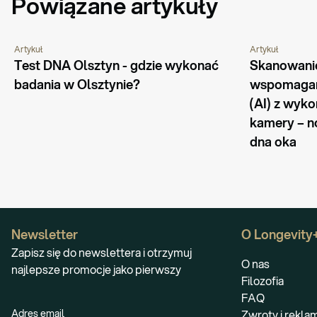
Powiązane artykuły
Artykuł
Artykuł
PYTANIA I ODPOWIEDZI
PORADNIK
PYTANIA I ODPO
Test DNA Olsztyn - gdzie wykonać 
Skanowanie
badania w Olsztynie?
wspomagane
(AI) z wyko
kamery – n
dna oka
Newsletter
O Longevity
Zapisz się do newslettera i otrzymuj
O nas
najlepsze promocje jako pierwszy
Filozofia
FAQ
Adres email
Zwroty i rekla