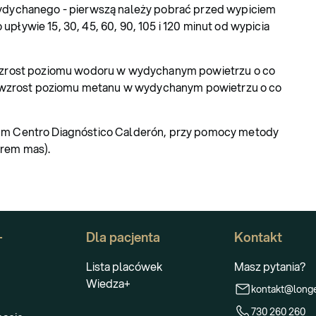
wydychanego - pierwszą należy pobrać przed wypiciem
 upływie 15, 30, 45, 60, 90, 105 i 120 minut od wypicia
ę wzrost poziomu wodoru w wydychanym powietrzu o co
b wzrost poziomu metanu w wydychanym powietrzu o co
ium Centro Diagnóstico Calderón, przy pomocy metody
rem mas).
+
Dla pacjenta
Kontakt
Lista placówek
Masz pytania?
Wiedza+
kontakt@longe
730 260 260