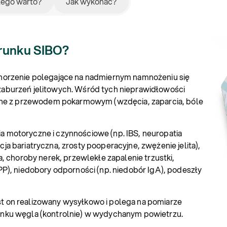
zego warto?
Jak wykonać?
erunku SIBO?
schorzenie polegające na nadmiernym namnożeniu się
em zaburzeń jelitowych. Wśród tych nieprawidłowości
zane z przewodem pokarmowym (wzdęcia, zaparcia, bóle
ia motoryczne i czynnościowe (np. IBS, neuropatia
a bariatryczna, zrosty pooperacyjne, zwężenie jelita),
a, choroby nerek, przewlekłe zapalenie trzustki,
PP), niedobory odporności (np. niedobór IgA), podeszły
st on realizowany wysyłkowo i polega na pomiarze
enku węgla (kontrolnie) w wydychanym powietrzu.