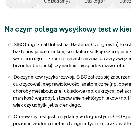
O teście
Co badamy?
Dla kogo?
Dlac
Na czym polega wysyłkowy test w ki
SIBO (ang. Small Intestinal Bacterial Overgrowth) to 
bakterii w jelicie cienkim, co z kolei skutkuje szeregi
wymienia się np. zaburzenia wchłaniania, objawy zwią
brzucha, biegunki) czy nadmierny spadek masy ciała.
Do czynników ryzyka rozwoju SIBO zalicza się zaburzen
cukrzycowa), nieprawidłowości anatomiczne (np. operacj
choroby metaboliczne i układowe (np. cukrzyca, celiaki
marskość wątroby), stosowanie niektórych leków (np. I
wiek czy uchyłki jelita cienkiego.
Oferowany test jest przydatny w diagnostyce SIBO - je
poziomu wodoru i metanu (diagnostycznie) oraz dwutl