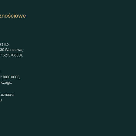
znościowe
z o.o.
-230 Warszawa,
: 5213708501,
:
52 1000 0003,
niczego:
 oznacza 
u.