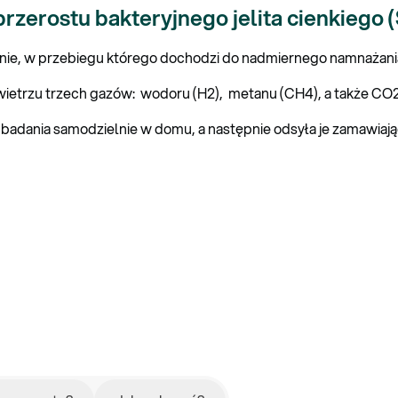
zerostu bakteryjnego jelita cienkiego 
nie, w przebiegu którego dochodzi do nadmiernego namnażania si
rzu trzech gazów: wodoru (H2), metanu (CH4), a także CO2 w
 badania samodzielnie w domu, a następnie odsyła je zamawiają