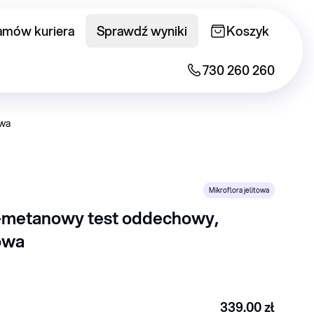
amów kuriera
Sprawdź wyniki
Koszyk
730 260 260
owa
Mikroflora jelitowa
metanowy test oddechowy, 
owa
339.00
zł