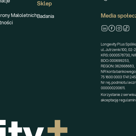
macje
Sklep
rony Małoletnich
Media społec
Badania
tności
Longevity Plus Spółka 
ul. Jutrzenki 100, 02
KRS: 0000578730, NIP
BDO: 000699253,
REGON: 362668683,
NR konta bankowego
75 1600 0003 1741 24
Nr rej. podmiotu lecz
000000200611.
Korzystanie z serwisu
akceptację regulamin