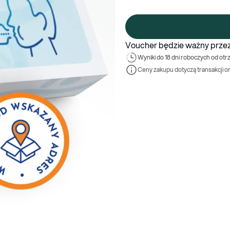
Voucher będzie ważny przez
Wyniki 
do 18 dni roboczych od otr
Ceny zakupu dotyczą transakcji o