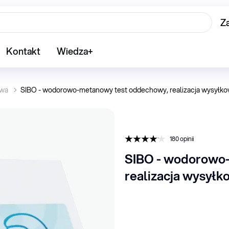
Z
Kontakt
Wiedza+
owa
SIBO - wodorowo-metanowy test oddechowy, realizacja wysyłk
180
opinii
SIBO - wodorowo-
realizacja wysyłk