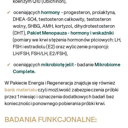
koenzym Q10 (Ubichinon),
oceniających
hormony
- progesteron, prolaktyna,
DHEA-SO4, testosteron całkowity, testosteron
wolny, SHBG, AMH, kortyzol, dihydrotestosteron
(DHT),
Pakiet Menopauza - hormony i wskaźniki
(pomiary we krwi stężenia hormonów płciowych: LH,
FSH i estradiolu (E2) oraz wyliczenie proporcji:
LH/FSH, FSH/LH, E2/FSH),
oceniających
mikrobiotę jelit
- badanie
Mikrobiome
Complete.
W Pakiecie Energia i Regeneracja znajduje się również
bank materiału
czyli możliwość zabezpieczenia próbki
przez 1 miesiąc i oznaczenia dodatkowych badań bez
konieczności ponownego pobierania próbki krwi.
BADANIA FUNKCJONALNE: