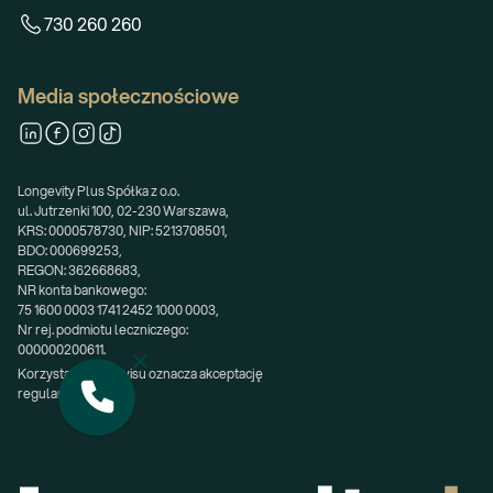
730 260 260
Media społecznościowe
Longevity Plus Spółka z o.o.
ul. Jutrzenki 100, 02-230 Warszawa,
KRS: 0000578730, NIP: 5213708501,
BDO: 000699253,
REGON: 362668683,
NR konta bankowego:
75 1600 0003 1741 2452 1000 0003,
Nr rej. podmiotu leczniczego:
000000200611.
Korzystanie z serwisu oznacza akceptację 
regulaminu.