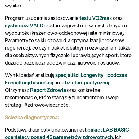
wysiłek.
Program uzupełnia zastosowanie
testu VO2max
oraz
systemów VALD
dostarczających unikalnych danych o
wydolności krążeniowo-oddechowej i sile mięśniowej.
Parametry te są kluczowe dla optymalizacji procesów
regeneracji, co czyni pakiet idealnym rozwiązaniem także
dla osób aktywnych fizycznie i uprawiających sport, które
dążą do bezpiecznego zwiększania swoich osiągów.
Wyniki badań analizują
specjaliści Longevity+ podczas
konsultacji lekarskiej
oraz
fizjoterapeutycznej
.
Otrzymasz
Raport Zdrowia
oraz konkretne
rekomendacje, które staną się fundamentem Twojej
strategii #zdrowowieczności.
Ścieżka diagnostyczna:
Podstawą diagnostyki celowanej jest
pakiet LAB BASIC
oceniający ponad 45 parametrów zdrowotnych
, ich