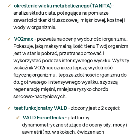
określenie wieku metabolicznego (TANITA
)
-
analiza składu ciała, polegająca na pomiarze
zawartości tkanki tłuszczowej, mięśniowej, kostnej i
wody w organizmie.
VO2max
- pozwala na ocenę wydolności organizmu.
Pokazuje, jaką maksymalną ilość tlenu Twój organizm
jest w stanie pobrać, przetransportować i
wykorzystać podczas intensywnego wysiłku. Wyższy
wskaźnik VO2max oznacza lepszą wydolność
fizyczną organizmu, lepsze zdolności organizmu do
długotrwałego i intensywnego wysiłku, szybszą
regenerację mięśni, mniejsze ryzyko chorób
sercowo-naczyniowych.
test funkcjonalny VALD
- złożony jest z 2 części:
VALD ForceDecks
- platformy
dynamometryczne służące do oceny siły, mocy i
asymetrii (np. w skokach, ćwiczeniach