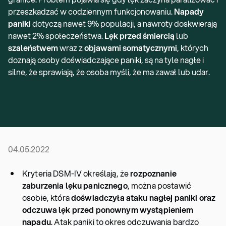
przeszkadzać w codziennym funkcjonowaniu.
Napady
paniki
dotyczą nawet 9% populacji, a nawroty doskwierają
nawet 2% społeczeństwa.
Lęk przed śmiercią
lub
szaleństwem
wraz z
objawami somatycznym
i
, których
doznają osoby doświadczające paniki, są na tyle nagłe i
silne, że sprawiają, że osoba myśli, że ma zawał lub udar.
04.05.2022
Kryteria DSM-IV określają, że
rozpoznanie
zaburzenia lęku panicznego
, można postawić
osobie, która
doświadczyła ataku nagłej paniki oraz
odczuwa lęk przed ponownym wystąpieniem
napadu
. Atak paniki to okres odczuwania bardzo