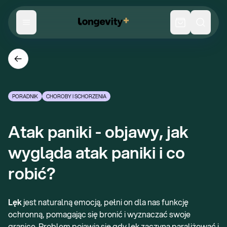
PORADNIK
CHOROBY I SCHORZENIA
Atak paniki - objawy, jak 
wygląda atak paniki i co 
robić?
Lęk
jest naturalną emocją, pełni on dla nas funkcję
ochronną, pomagając się bronić i wyznaczać swoje
granice. Problem pojawia się gdy lęk zaczyna paraliżować i