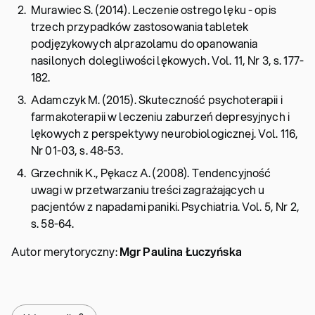
Murawiec S. (2014). Leczenie ostrego lęku - opis
trzech przypadków zastosowania tabletek
podjęzykowych alprazolamu do opanowania
nasilonych dolegliwości lękowych. Vol. 11, Nr 3, s. 177-
182.
Adamczyk M. (2015). Skuteczność psychoterapii i
farmakoterapii w leczeniu zaburzeń depresyjnych i
lękowych z perspektywy neurobiologicznej. Vol. 116,
Nr 01-03, s. 48-53.
Grzechnik K., Pękacz A. (2008). Tendencyjność
uwagi w przetwarzaniu treści zagrażających u
pacjentów z napadami paniki. Psychiatria. Vol. 5, Nr 2,
s. 58-64.
Autor merytoryczny:
Mgr Paulina Łuczyńska