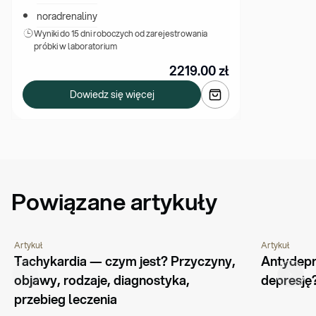
noradrenaliny
Wyniki 
do 15 dni roboczych od zarejestrowania 
próbki w laboratorium
2219.00
zł
Dowiedz się więcej
Powiązane artykuły
Artykuł
Artykuł
PORADNIK
CHOROBY I SCHORZENIA
PORADNIK
Tachykardia — czym jest? Przyczyny, 
Antydepre
objawy, rodzaje, diagnostyka, 
depresję
przebieg leczenia