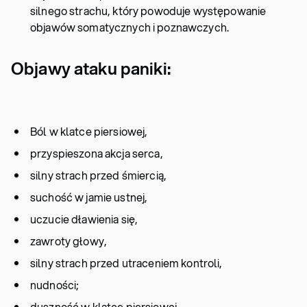
silnego strachu, który powoduje występowanie
objawów somatycznych i poznawczych.
Objawy ataku paniki:
Ból w klatce piersiowej,
przyspieszona akcja serca,
silny strach przed śmiercią,
suchość w jamie ustnej,
uczucie dławienia się,
zawroty głowy,
silny strach przed utraceniem kontroli,
nudności;
duszność w klatce piersiowej,