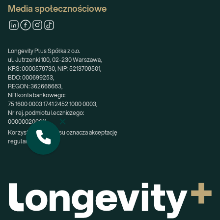
Media społecznościowe
Longevity Plus Spółka z o.o.
ul. Jutrzenki 100, 02-230 Warszawa,
KRS: 0000578730, NIP: 5213708501,
BDO: 000699253,
REGON: 362668683,
NR konta bankowego:
75 1600 0003 1741 2452 1000 0003,
Nr rej. podmiotu leczniczego:
000000200611.
Korzystanie z serwisu oznacza akceptację 
regulaminu.