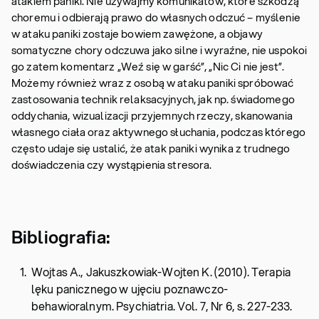
atakiem paniki. Nie używajmy komunikatów, które szkodzą
choremu i odbierają prawo do własnych odczuć – myślenie
w ataku paniki zostaje bowiem zawężone, a objawy
somatyczne chory odczuwa jako silne i wyraźne, nie uspokoi
go zatem komentarz „Weź się w garść”, „Nic Ci nie jest”.
Możemy również wraz z osobą w ataku paniki spróbować
zastosowania technik relaksacyjnych, jak np. świadomego
oddychania, wizualizacji przyjemnych rzeczy, skanowania
własnego ciała oraz aktywnego słuchania, podczas którego
często udaje się ustalić, że atak paniki wynika z trudnego
doświadczenia czy wystąpienia stresora.
Bibliografia:
Wojtas A., Jakuszkowiak-Wojten K. (2010). Terapia
lęku panicznego w ujęciu poznawczo-
behawioralnym. Psychiatria. Vol. 7, Nr 6, s. 227-233.