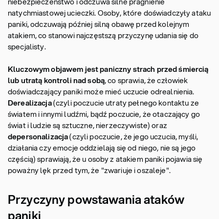
niebezpieczeństwo i odczuwa silne pragnienie
natychmiastowej ucieczki. Osoby, które doświadczyły ataku
paniki, odczuwają później silną obawę przed kolejnym
atakiem, co stanowi najczęstszą przyczynę udania się do
specjalisty.
Kluczowym objawem jest paniczny strach przed śmiercią
lub utratą kontroli nad sobą
, co sprawia, że człowiek
doświadczający paniki może mieć uczucie odrealnienia.
Derealizacja
(czyli poczucie utraty pełnego kontaktu ze
światem i innymi ludźmi, bądź poczucie, że otaczający go
świat i ludzie są sztuczne, nierzeczywiste) oraz
depersonalizacja
(czyli poczucie, że jego uczucia, myśli,
działania czy emocje oddzielają się od niego, nie są jego
częścią) sprawiają, że u osoby z atakiem paniki pojawia się
poważny lęk przed tym, że "zwariuje i oszaleje".
Przyczyny powstawania ataków
paniki