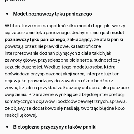
Model poznawczy lęku panicznego
W literaturze można spotkać kilka modeli tego jak tworzy
się zaburzenie lęku panicznego. Jednym z nich jest
model
poznawczy lęku panicznego
, zakładający, że ataki paniki
powstają przez nieprawidłowe, katastroficzne
interpretowanie doznań płynących z ciała takich jak
zawroty głowy, przyspieszone bicie serca, nudności czy
uczucie duszności. Według tego modelu osoba, która
doświadcza przyspieszonej akcji serca, interpretuje ten
objaw jako prowadzący do zawału, a różne bodźce z
zewnątrz jak na przykład zatłoczony autobus, jako poczucie
uwięzienia. Przerażenie wynikające z błędnej interpretacji
somatycznych objawów i bodźców zewnętrznych, sprawia,
że objawy te dodatkowo się nasilają, tworząc błędne koło
reakcji lękowej.
Biologiczne przyczyny ataków paniki