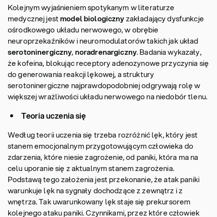
Kolejnym wyjaśnieniem spotykanym w literaturze
medycznej jest
model biologiczny
zakładający dysfunkcje
ośrodkowego układu nerwowego, w obrębie
neuroprzekaźników i neuromodulatorów takich jak układ
serotoninergiczny
,
noradrenargiczny
. Badania wykazały,
że kofeina, blokując receptory adenozynowe przyczynia się
do generowania reakcji lękowej, a struktury
serotoninergiczne najprawdopodobniej odgrywają rolę w
większej wrażliwości układu nerwowego na niedobór tlenu.
Teoria uczenia się
Według teorii uczenia się trzeba rozróżnić lęk, który jest
stanem emocjonalnym przygotowującym człowieka do
zdarzenia, które niesie zagrożenie, od paniki, która ma na
celu uporanie się z aktualnym stanem zagrożenia.
Podstawą tego założenia jest przekonanie, że atak paniki
warunkuje lęk na sygnały dochodzące z zewnątrz i z
wnętrza. Tak uwarunkowany lęk staje się prekursorem
kolejnego ataku paniki. Czynnikami, przez które człowiek