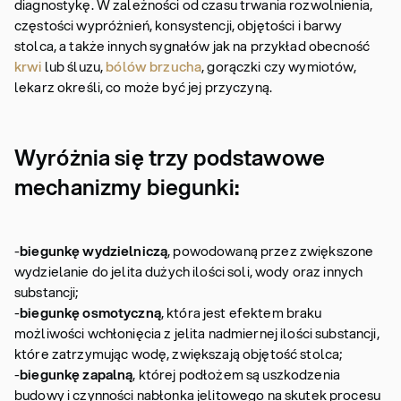
diagnostykę. W zależności od czasu trwania rozwolnienia,
częstości wypróżnień, konsystencji, objętości i barwy
stolca, a także innych sygnałów jak na przykład obecność
krwi
lub śluzu,
bólów brzucha
, gorączki czy wymiotów,
lekarz określi, co może być jej przyczyną.
Wyróżnia się trzy podstawowe
mechanizmy biegunki:
-
biegunkę wydzielniczą
, powodowaną przez zwiększone
wydzielanie do jelita dużych ilości soli, wody oraz innych
substancji;
-
biegunkę osmotyczn
ą
, która jest efektem braku
możliwości wchłonięcia z jelita nadmiernej ilości substancji,
które zatrzymując wodę, zwiększają objętość stolca;
-
biegunkę zapalną
, której podłożem są uszkodzenia
budowy i czynności nabłonka jelitowego na skutek procesu