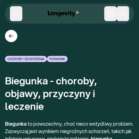
CHOROBY I SCHORZENIA
PORADNIK
Biegunka - choroby, 
objawy, przyczyny i 
leczenie
Biegunka
to powszechny, choć nieco wstydliwy problem.
Zazwyczaj jest wynikiem niegroźnych schorzeń, takich jak
infekcje wirusowe, nieświeże jedzenie,
biegunka