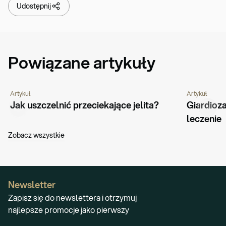
Udostępnij
Powiązane artykuły
Artykuł
Artykuł
CHOROBY I SCHORZENIA
ŻYWIENIE
PORADNIK
CIĄŻA I MA
Jak uszczelnić przeciekające jelita?
Giardioza
PORADNIK
leczenie
Zobacz wszystkie
Newsletter
Zapisz się do newslettera i otrzymuj
najlepsze promocje jako pierwszy