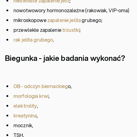
nieswoiste zapalenie jelit
;
nowotwowory hormonozależne (rakowiak, VIP-oma)
mikroskopowe
zapalenie jelita
grubego;
przewlekłe zapalenie
trzustki
;
rak jelita grubego
.
Biegunka - jakie badania wykonać?
OB - odczyn biernackieg
o,
morfologia krwi
,
elektrolity
,
kreatynina
,
mocznik,
TSH,