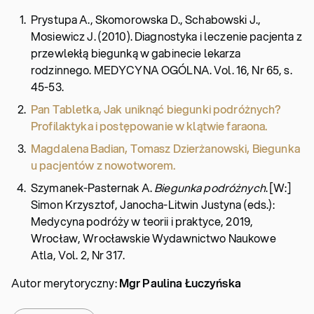
Prystupa A., Skomorowska D., Schabowski J.,
Mosiewicz J. (2010). Diagnostyka i leczenie pacjenta z
przewlekłą biegunką w gabinecie lekarza
rodzinnego. MEDYCYNA OGÓLNA. Vol. 16, Nr 65, s.
45-53.
Pan Tabletka, Jak uniknąć biegunki podróżnych?
Profilaktyka i postępowanie w klątwie faraona.
Magdalena Badian, Tomasz Dzierżanowski, Biegunka
u pacjentów z nowotworem.
Szymanek-Pasternak A.
Biegunka podróżnych
. [W:]
Simon Krzysztof, Janocha-Litwin Justyna (eds.):
Medycyna podróży w teorii i praktyce, 2019,
Wrocław, Wrocławskie Wydawnictwo Naukowe
Atla, Vol. 2, Nr 317.
Autor merytoryczny:
Mgr Paulina Łuczyńska