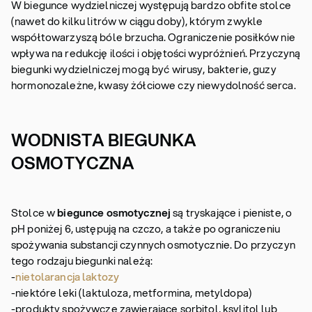
W biegunce wydzielniczej występują bardzo obfite stolce
(nawet do kilku litrów w ciągu doby), którym zwykle
współtowarzyszą bóle brzucha. Ograniczenie posiłków nie
wpływa na redukcję ilości i objętości wypróżnień. Przyczyną
biegunki wydzielniczej mogą być wirusy, bakterie, guzy
hormonozależne, kwasy żółciowe czy niewydolność serca.
WODNISTA BIEGUNKA
OSMOTYCZNA
Stolce w
biegunce osmotycznej
są tryskające i pieniste, o
pH poniżej 6, ustępują na czczo, a także po ograniczeniu
spożywania substancji czynnych osmotycznie. Do przyczyn
tego rodzaju biegunki należą:
-
nietolarancja laktozy
-niektóre leki (laktuloza, metformina, metyldopa)
-produkty spożywcze zawierające sorbitol, ksylitol lub