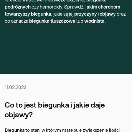
podróżnych
czy hemoroidy. Sprawdź,
jakim chorobom
towarzyszy biegunka
, jakie są jej
przyczyny
i
objawy
oraz
co oznacza
biegunka tłuszczowa
lub
wodnista
.
11.02.2022
Co to jest biegunka i jakie daje
objawy?
Biegunka
to stan, w którym następuje zwiększenie ilości