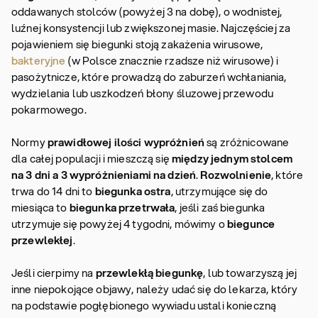
oddawanych stolców (powyżej 3 na dobę), o wodnistej,
luźnej konsystencji lub zwiększonej masie. Najczęściej za
pojawieniem się biegunki stoją zakażenia wirusowe,
bakteryjne
(w Polsce znacznie rzadsze niż wirusowe) i
pasożytnicze, które prowadzą do zaburzeń wchłaniania,
wydzielania lub uszkodzeń błony śluzowej przewodu
pokarmowego.
Normy
prawidłowej ilości wypróżnień
są zróżnicowane
dla całej populacji i mieszczą się
między jednym stolcem
na 3 dni a 3 wypróżnieniami na dzień
.
Rozwolnienie
, które
trwa do 14 dni to
biegunka ostra
, utrzymujące się do
miesiąca to
biegunka przetrwała
, jeśli zaś biegunka
utrzymuje się powyżej 4 tygodni, mówimy o
biegunce
przewlekłej
.
Jeśli cierpimy na
przewlekłą biegunkę
, lub towarzyszą jej
inne niepokojące objawy, należy udać się do lekarza, który
na podstawie pogłębionego wywiadu ustali konieczną