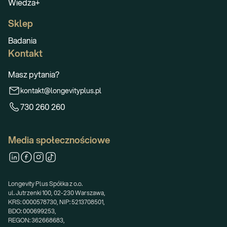
Wiedza+
Sklep
Badania
Kontakt
Masz pytania?
kontakt@longevityplus.pl
730 260 260
Media społecznościowe
Longevity Plus Spółka z o.o.
ul. Jutrzenki 100, 02-230 Warszawa,
KRS: 0000578730, NIP: 5213708501,
BDO: 000699253,
REGON: 362668683,