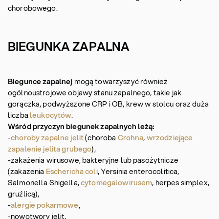
chorobowego.
BIEGUNKA ZAPALNA
Biegunce zapalnej
mogą towarzyszyć również
ogólnoustrojowe objawy stanu zapalnego, takie jak
gorączka, podwyższone CRP i OB, krew w stolcu oraz duża
liczba
leukocytów
.
Wśród przyczyn biegunek zapalnych leżą:
-
choroby zapalne jelit
(choroba
Crohna
,
wrzodziejące
zapalenie jelita grubego
),
-zakażenia wirusowe, bakteryjne lub pasożytnicze
(zakażenia
Eschericha coli
, Yersinia enterocolitica,
Salmonella Shigella,
cytomegalowirusem
, herpes simplex,
gruźlicą),
-
alergie pokarmowe
,
-nowotwory jelit.