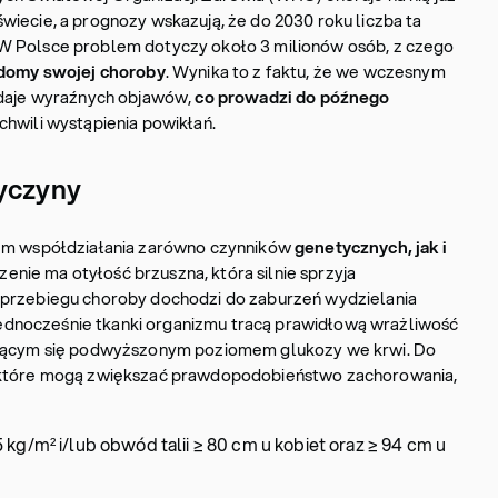
wiecie, a prognozy wskazują, że do 2030 roku liczba ta
W Polsce problem dotyczy około 3 milionów osób, z czego
iadomy swojej choroby
. Wynika to z faktu, że we wczesnym
 daje wyraźnych objawów,
co prowadzi do późnego
chwili wystąpienia powikłań.
zyczyny
em współdziałania zarówno czynników
genetycznych, jak i
enie ma otyłość brzuszna, która silnie sprzyja
 przebiegu choroby dochodzi do zaburzeń wydzielania
a jednocześnie tkanki organizmu tracą prawidłową wrażliwość
ującym się podwyższonym poziomem glukozy we krwi. Do
, które mogą zwiększać prawdopodobieństwo zachorowania,
kg/m² i/lub obwód talii ≥ 80 cm u kobiet oraz ≥ 94 cm u