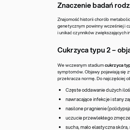
Znaczenie badań rodz
Znajomość historii chorób metaboli
genetycznym powinny wcześniej i cz
i unikać czynników zwiększających i
Cukrzyca typu 2 – ob
We wczesnym stadium
cukrzyca ty
symptomów. Objawy pojawiają się z
przekracza normę. Do najczęściej 
Częste oddawanie dużych ilośc
nawracające infekcje i stany
nasilone pragnienie (polidypsja
uczucie przewlekłego zmęczen
sucha, mało elastyczna skóra,