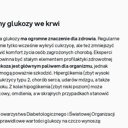
my glukozy we krwi
a glukozy
ma ogromne znaczenie dla zdrowia
. Regularne
ie tylko wcześnie wykryć cukrzycę, ale też zmniejszyć
wić komfort życia osób zagrożonych chorobą. Eksperci
 powinna być stałym elementem profilaktyki zdrowotnej
koza jest głównym paliwem dla organizmu
, jednak
r mogą poważnie szkodzić. Hiperglikemia (zbyt wysoki
ukrzycy typu 2, chorób serca, udarów mózgu, a także
ku. Z kolei hipoglikemia (zbyt niski poziom) może
owy, omdlenia, a w skrajnych przypadkach stanowić
owarzystwa Diabetologicznego i Światowej Organizacji
 prawidłowe wartości glukozy na czczo wynoszą: