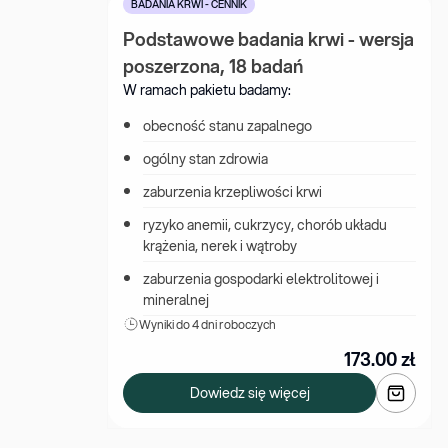
BADANIA KRWI - CENNIK
Podstawowe badania krwi - wersja 
poszerzona, 18 badań
W ramach pakietu badamy:
obecność stanu zapalnego
ogólny stan zdrowia
zaburzenia krzepliwości krwi
ryzyko anemii, cukrzycy, chorób układu 
krążenia, nerek i wątroby
zaburzenia gospodarki elektrolitowej i 
mineralnej
Wyniki 
do 4 dni roboczych
173.00
zł
Dowiedz się więcej