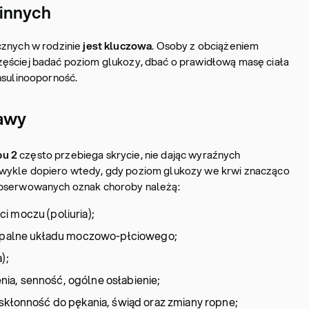
innych
cznych w rodzinie
jest kluczowa
. Osoby z obciążeniem
ęściej badać poziom glukozy, dbać o prawidłową masę ciała
nsulinooporność.
jawy
pu 2
często przebiega skrycie, nie dając wyraźnych
wykle dopiero wtedy, gdy poziom glukozy we krwi znacząco
obserwowanych oznak choroby należą:
i moczu (poliuria);
 zapalne układu moczowo-płciowego;
);
ia, senność, ogólne osłabienie;
 skłonność do pękania, świąd oraz zmiany ropne;