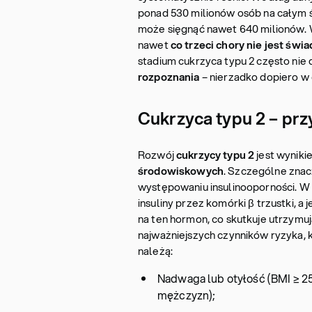
ponad 530 milionów osób na całym ś
może sięgnąć nawet 640 milionów. 
nawet
co trzeci chory nie jest św
stadium cukrzyca typu 2 często nie
rozpoznania
– nierzadko dopiero w 
Cukrzyca typu 2 – pr
Rozwój
cukrzycy typu 2
jest wyniki
środowiskowych
. Szczególne znacz
występowaniu insulinooporności. W
insuliny przez komórki β trzustki, 
na ten hormon, co skutkuje utrzym
najważniejszych czynników ryzyka
należą:
Nadwaga lub otyłość (BMI ≥ 25 
mężczyzn);