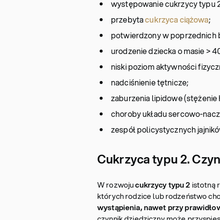
występowanie cukrzycy typu 2
przebyta
cukrzyca ciążowa
;
potwierdzony w poprzednich 
urodzenie dziecka o masie > 4
niski poziom aktywności fizycz
nadciśnienie tętnicze;
zaburzenia lipidowe (stężenie 
choroby układu sercowo-nac
zespół policystycznych jajnik
Cukrzyca typu 2. Czy
W rozwoju
cukrzycy typu 2
istotną 
których rodzice lub rodzeństwo cho
wystąpienia, nawet przy prawidłow
czynnik dziedziczny może przyspiesz