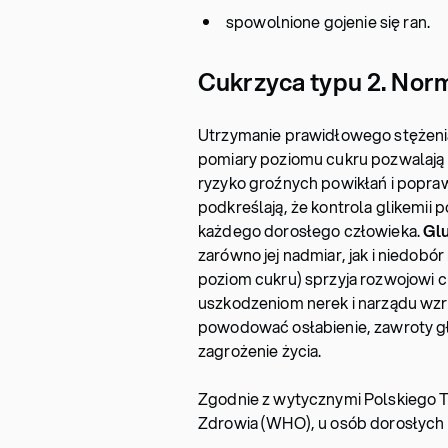
spowolnione gojenie się ran.
Cukrzyca typu 2. Nor
Utrzymanie prawidłowego stężeni
pomiary poziomu cukru pozwalają n
ryzyko groźnych powikłań i popra
podkreślają, że kontrola glikemii
każdego dorosłego człowieka.
Glu
zarówno jej nadmiar, jak i niedobó
poziom cukru) sprzyja rozwojowi c
uszkodzeniom nerek i narządu wzro
powodować osłabienie, zawroty gł
zagrożenie życia.
Zgodnie z wytycznymi Polskiego T
Zdrowia (WHO), u osób dorosłych