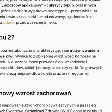
.
„jeźdźców apokalipsy” – cukrzycy typu 2
oraz innych
 jeździec działa wyjątkowo podstępnie – przez wiele lat
ynia krwionośne, nerki i układ nerwowy, a jednocześnie
u,
udaru
i przedwczesnej śmierci.
pu 2?
oba metaboliczna, charakteryzująca się
utrzymywaniem
we krwi
. Wynika to z obniżonej wrażliwości komórek na
laniu. Nieleczona może prowadzić do uszkodzenia i
raz układów, takich jak oczy, serce czy nerki. Do głównych
wi należą nieprawidłowa dieta oraz brak regularnej
inowy wzrost zachorowań
z najpoważniejszych chorób cywilizacyjnych, a jej zasięg
ch Światowej Organizacji Zdrowia (WHO) choruje na nią już