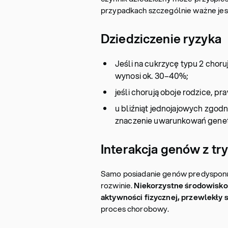
przypadkach szczególnie ważne jes
Dziedziczenie ryzyka
Jeśli na cukrzycę typu 2 choru
wynosi ok. 30–40%;
jeśli chorują oboje rodzice,
u bliźniąt jednojajowych zgo
znaczenie uwarunkowań gene
Interakcja genów z tr
Samo posiadanie genów predysponuj
rozwinie.
Niekorzystne środowisko –
aktywności fizycznej, przewlekły 
proces chorobowy.