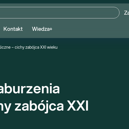
Z
Kontakt
Wiedza+
liczne – cichy zabójca XXI wieku
aburzenia 
y zabójca XXI 