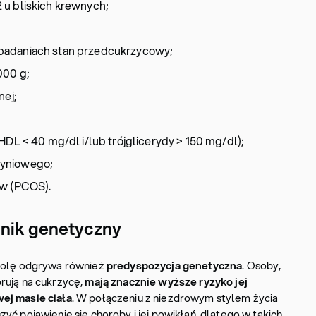
 u bliskich krewnych;
badaniach stan przedcukrzycowy;
000 g;
nej;
HDL < 40 mg/dl i/lub trójglicerydy > 150 mg/dl);
zyniowego;
ów (PCOS).
nnik genetyczny
rolę odgrywa również
predyspozycja genetyczna
. Osoby,
rują na cukrzycę,
mają znacznie wyższe ryzyko jej
ej masie ciała
. W połączeniu z niezdrowym stylem życia
yć pojawienie się choroby i jej powikłań, dlatego w takich