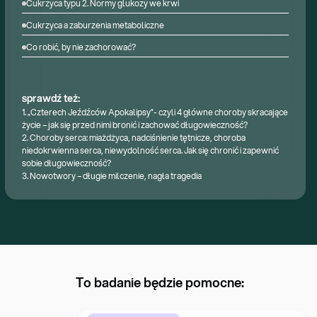
Cukrzyca typu 2. Normy glukozy we krwi
Cukrzyca a zaburzenia metaboliczne
Co robić, by nie zachorować?
sprawdź też:
1.
„Czterech Jeźdźców Apokalipsy”- czyli 4 główne choroby skracające
życie – jak się przed nimi bronić i zachować długowieczność?
2.
Choroby serca: miażdżyca, nadciśnienie tętnicze, choroba
niedokrwienna serca, niewydolność serca. Jak się chronić i zapewnić
sobie długowieczność?
3.
Nowotwory – długie milczenie, nagła tragedia
To badanie będzie pomocne: