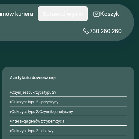
amów kuriera
Sprawdź wyniki
Koszyk
730 260 260
Z artykułu dowiesz się:
Czym jest cukrzyca typu 2?
Cukrzyca typu 2 – przyczyny
Cukrzyca typu 2. Czynnik genetyczny
Interakcja genów z trybem życia
Cukrzyca typu 2 – objawy