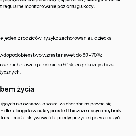
t regularne monitorowanie poziomu glukozy.
je jeden z rodziców, ryzyko zachorowania u dziecka
 prawdopodobieństwo wzrasta nawet do 60–70%;
dność zachorowań przekracza 90%, co pokazuje duże
tycznych.
ybem życia
ących nie oznacza jeszcze, że choroba na pewno się
 dieta bogata w cukry proste i tłuszcze nasycone, brak
stres
– może aktywować te predyspozycje i przyspieszyć