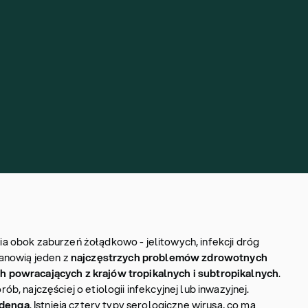
 obok zaburzeń żołądkowo - jelitowych, infekcji dróg
anowią jeden z
najczęstrzych problemów zdrowotnych
powracających z krajów tropikalnych i subtropikalnych
.
, najczęściej o etiologii infekcyjnej lub inwazyjnej.
denga
. Istnieją cztery typy serologiczne wirusa, co ma