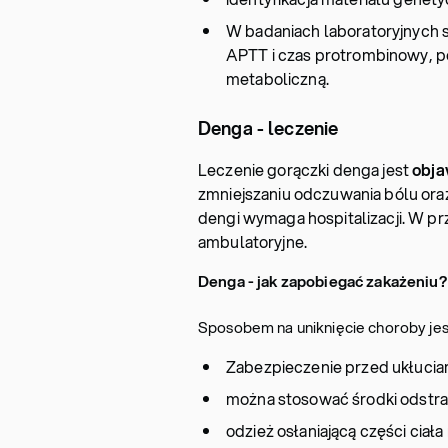
W badaniach laboratoryjnych 
APTT i czas protrombinowy, 
metaboliczną.
Denga - leczenie
Leczenie gorączki denga jest
obj
zmniejszaniu odczuwania bólu ora
dengi wymaga hospitalizacji. W pr
ambulatoryjne.
Denga - jak zapobiegać zakażeniu?
Sposobem na uniknięcie choroby jes
Zabezpieczenie przed ukłuci
można stosować środki odstra
odzież osłaniającą części ciał