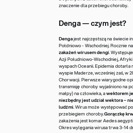
znaczenie dla przebiegu choroby.
Denga — czym jest?
Denga
jest najczęstszą na świecie i
Połdniowo - Wschodniej. Rocznie na
zakażeń wirusem dengi
. Występuje
Azji Południowo-Wschodniej, Afryki
wyspach Oceanii. Epidemia dotarła r
wyspie Maderze, wcześniej zaś, w 2
Chorwacji. Pierwsze wiarygodne opis
transmisję choroby wyjaśniono na p
małpy) na człowieka, a
wektorem je
niezbędny jest udział wektora
–
ni
ludźmi
. Wirus może występować po
przebiegiem choroby.
Gorączkę krw
zakażenia jest komar Aedes aegypti,
Okres wylęgania wirusa trwa 3-14 dn