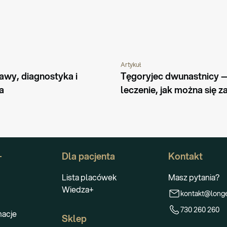
Artykuł
ORZENIA
PORADNIK
CHOROBY I SCHORZENIA
PORADNIK
awy, diagnostyka i 
Tęgoryjec dwunastnicy —
a
leczenie, jak można się z
+
Dla pacjenta
Kontakt
Lista placówek
Masz pytania?
Wiedza+
kontakt@longe
730 260 260
macje
Sklep