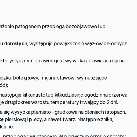
ażenie patogenem przebiega bezobjawowo lub
y u dorosłych
, występuje powiększenie węzłów chłonnych
kterystycznym objawem jest wysypka pojawiająca się na
czka, bóle głowy, mięśni, stawów, wymuszające
ód);
następuje kilkunasto lub kilkudziesięciogodzinna przerwa
 drugi okres wzrostu temperatury trwający do 2 dni.
a się wysypka plamisto - grudkowa na dłoniach i stopach,
ę piersiową i plecy, a nawet twarz. Następnie znika,
kórne.
– przebiega dwuetapowo. W pierwszym okresie choroby