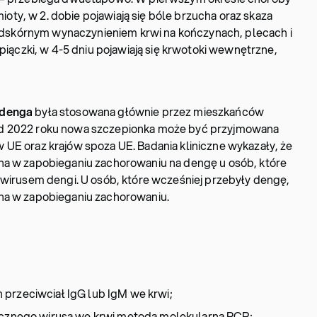
ioty, w 2. dobie pojawiają się bóle brzucha oraz skaza
odskórnym wynaczynieniem krwi na kończynach, plecach i
iączki, w 4-5 dniu pojawiają się krwotoki wewnętrzne,
 denga
była stosowana głównie przez mieszkańców
d 2022 roku nowa szczepionka może być przyjmowana
UE oraz krajów spoza UE. Badania kliniczne wykazały, że
na w zapobieganiu zachorowaniu na dengę u osób, które
 wirusem dengi. U osób, które wcześniej przebyły dengę,
na w zapobieganiu zachorowaniu.
przeciwciał IgG lub IgM we krwi;
tycznego wirusa we krwi metodą molekularną PCR;