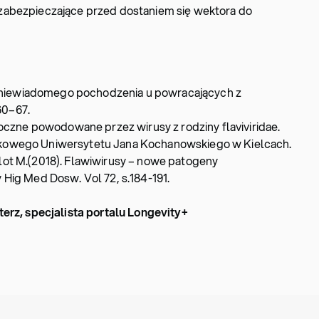
y zabezpieczające przed dostaniem się wektora do
ki niewiadomego pochodzenia u powracających z
 60–67.
toczne powodowane przez wirusy z rodziny flaviviridae.
kowego Uniwersytetu Jana Kochanowskiego w Kielcach.
 Iglot M.(2018). Flawiwirusy – nowe patogeny
Hig Med Dosw. Vol 72, s.184-191.
terz, specjalista portalu Longevity+