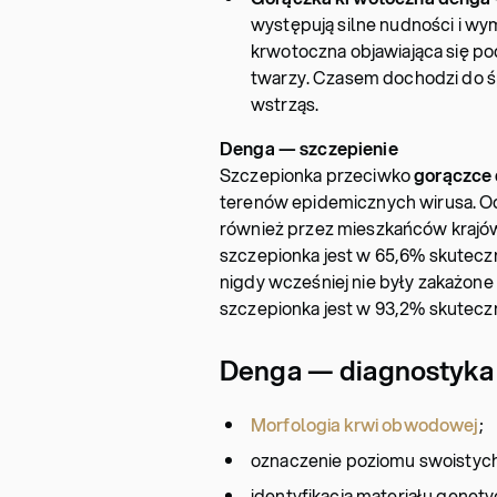
występują silne nudności i wym
krwotoczna objawiająca się p
twarzy. Czasem dochodzi do śp
wstrząs.
Denga — szczepienie
Szczepionka przeciwko
gorączce
terenów epidemicznych wirusa. O
również przez mieszkańców krajów 
szczepionka jest w 65,6% skutecz
nigdy wcześniej nie były zakażone
szczepionka jest w 93,2% skutecz
Denga — diagnostyka
Morfologia krwi obwodowej
;
oznaczenie poziomu swoistych 
identyfikacja materiału gene