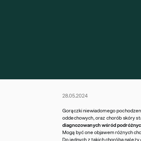
28.05.2024
Gorączki niewiadomego pochodzenia
oddechowych, oraz chorób skóry st
diagnozowanych wśród podróżnych 
Mogą być one objawem różnych chorób
Do jednych z takich choróba należy