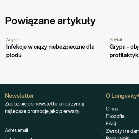
Powiązane artykuły
Artykuł
Artykuł
PORADNIK
CIĄŻA I MACIERZYŃSTWO
CHOROBY I SCH
Infekcje w ciąży niebezpieczne dla 
Grypa - obj
płodu
profilaktyk
Newsletter
O Longevity
Zapisz się do newslettera i otrzymuj
O nas
najlepsze promocje jako pierwszy
Filozofia
FAQ
Adres email
Zwroty i rekla
Regulamin