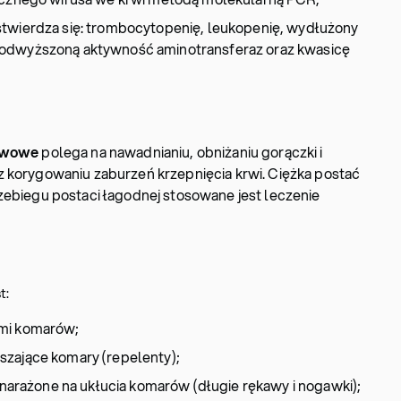
stwierdza się: trombocytopenię, leukopenię, wydłużony
podwyższoną aktywność aminotransferaz oraz kwasicę
awowe
polega na nawadnianiu, obniżaniu gorączki i
z korygowaniu zaburzeń krzepnięcia krwi. Ciężka postać
zebiegu postaci łagodnej stosowane jest leczenie
t:
ami komarów;
szające komary (repelenty);
a narażone na ukłucia komarów (długie rękawy i nogawki);