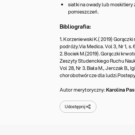
siatki na owady lub moskitier
pomieszczeń.
Bibliografia:
1. Korzeniewski K.( 2019) Gorącz
podróży.Via Medica. Vol 3, Nr 1, s.
2. Bociek M.(2019). Gorączki krwo
Zeszyty Studenckiego Ruchu Nau
Vol 28, Nr 3. Biała M., Jerczak B.,
chorobotwórcze dla ludzi.Postepy 
Autor merytoryczny:
Karolina Pas
Udostępnij