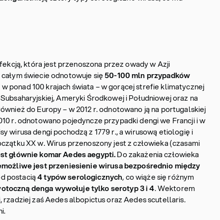
nfekcją, która jest przenoszona przez owady w Azji
 całym świecie odnotowuje się
50-100 mln przypadków
 w ponad 100 krajach świata – w gorącej strefie klimatycznej
 Subsaharyjskiej, Ameryki Środkowej i Południowej oraz na
ównież do Europy – w 2012 r. odnotowano ją na portugalskiej
010 r. odnotowano pojedyncze przypadki dengi we Francji i w
y wirusa dengi pochodzą z 1779 r., a wirusową etiologię i
oczątku XX w. Wirus przenoszony jest z człowieka (czasami
st głównie komar
Aedes aegypti.
Do zakażenia człowieka
emożliwe jest przeniesienie wirusa bezpośrednio między
d postacią
4 typów serologicznych
, co wiąże się różnym
otoczną denga wywołuje tylko serotyp
3 i 4
. Wektorem
 rzadziej zaś Aedes albopictus oraz Aedes scutellaris.
i.