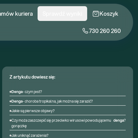
amów kuriera
Sprawdź wyniki
Koszyk
730 260 260
Z artykułu dowiesz się:
Denga
- czym jest?
Denga
- choroba tropikalna, jak można się zarazić?
Jakie są pierwsze objawy?
Czy moża zaszczepić się przeciwko wirusowi powodującemu
denga
?
gorączkę
Jak uniknąć zarażenia?