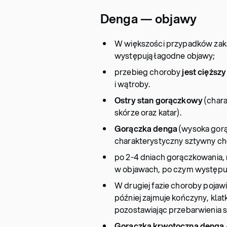
Denga — objawy
W większości przypadków zak
występują łagodne objawy;
przebieg choroby
jest cięższ
i wątroby.
Ostry stan gorączkowy
(chara
skórze oraz katar).
Gorączka denga
(wysoka gorą
charakterystyczny sztywny ch
po 2-4 dniach gorączkowania, 
w objawach, po czym występuje
W drugiej fazie choroby pojawi
później zajmuje kończyny, klatk
pozostawiając przebarwienia s
Gorączka krwotoczna denga