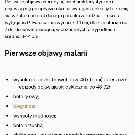
Pierwsze objawy choroby są niecharakterystyczne i
pojawiają się po upływie okresu wylęgania, okresy te różnią
się w zależności od danego gatunku zarodźca — okres
wylęgania P. Falciparum wynosi 7-14 dni, dla P. malariae od
7 dni do nawet miesiąca, w pozostałych przypadkach
średnio 8-14 dni.
Pierwsze objawy malarii
wysoka
gorączka
(nawet pow. 40 stopni) i dreszcze
— epizody pojawiają się cyklicznie, co 48-72h;
bóle głowy;
biegunka
;
wymioty i nudności;
bóle brzucha;
obfite poty i gwałtowny spadek temperatury ciała w