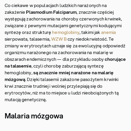
Co ciekawe w populacjach ludzkich narażonych na
zakażenie
Plasmodium Falciparum
, znacznie częściej
występują zachorowania na choroby czerwonych krwinek,
związane z pewnymi mutacjami genetycznymi kodującymi
syntezę oraz strukturę
hemoglobiny
, takimi jak
anemia
sierpowata, talasemia,
WZW B
czy niedokrwistość. Te
zmiany w erytrocytach uznaje się za ewolucyjną odpowiedź
organizmu narażonego na zachorowania na malarię w
obszarach endemicznych — dla przykładu osoby
chorujące
na talasemie
, czyli chorobę zaburzającą syntezę
hemoglobiny,
są znacznie mniej narażone na malarię
mózgową
. Dzięki talasemii zakażone pasożytem krwinki
krwi znacznie trudniej i wolniej przylepiają się do
erytrocytów, niż ma to miejsce u ludzi nieobciążonych tą
mutacją genetyczną.
Malaria mózgowa