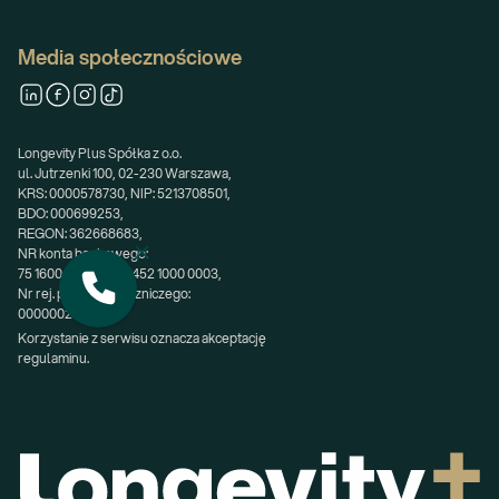
Media społecznościowe
Longevity Plus Spółka z o.o.
ul. Jutrzenki 100, 02-230 Warszawa,
KRS: 0000578730, NIP: 5213708501,
BDO: 000699253,
REGON: 362668683,
NR konta bankowego:
75 1600 0003 1741 2452 1000 0003,
Nr rej. podmiotu leczniczego:
000000200611.
Korzystanie z serwisu oznacza akceptację 
regulaminu.