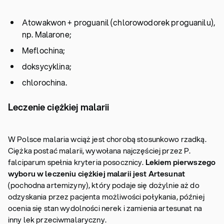
Atowakwon + proguanil (chlorowodorek proguanilu),
np. Malarone;
Meflochina;
doksycyklina;
chlorochina.
Leczenie ciężkiej malarii
W Polsce malaria wciąż jest chorobą stosunkowo rzadką.
Ciężka postać malarii, wywołana najczęściej przez P.
falciparum spełnia kryteria posocznicy.
Lekiem pierwszego
wyboru w leczeniu ciężkiej malarii jest Artesunat
(pochodna artemizyny), który podaje się dożylnie aż do
odzyskania przez pacjenta możliwości połykania, później
ocenia się stan wydolności nerek i zamienia artesunat na
inny lek przeciwmalaryczny.