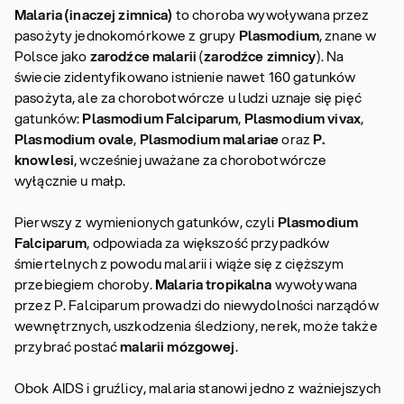
Malaria (inaczej zimnica)
to choroba wywoływana przez
pasożyty jednokomórkowe z grupy
Plasmodium
, znane w
Polsce jako
zarodźce malarii
(
zarodźce zimnicy
). Na
świecie zidentyfikowano istnienie nawet 160 gatunków
pasożyta, ale za chorobotwórcze u ludzi uznaje się pięć
gatunków:
Plasmodium Falciparum
,
Plasmodium vivax
,
Plasmodium ovale
,
Plasmodium malariae
oraz
P.
knowlesi
, wcześniej uważane za chorobotwórcze
wyłącznie u małp.
Pierwszy z wymienionych gatunków, czyli
Plasmodium
Falciparum
, odpowiada za większość przypadków
śmiertelnych z powodu malarii i wiąże się z cięższym
przebiegiem choroby.
Malaria tropikalna
wywoływana
przez P. Falciparum prowadzi do niewydolności narządów
wewnętrznych, uszkodzenia śledziony, nerek, może także
przybrać postać
malarii mózgowej
.
Obok AIDS i gruźlicy, malaria stanowi jedno z ważniejszych