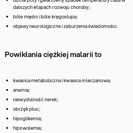
dalszych etapach rozwoju choroby;
bóle mięśni i bóle kręgosłupa;
objawy neurologiczne i zaburzenia świadomości.
Powikłania ciężkiej malarii to
kwasica metaboliczna i kwasica mleczanowa;
anemia;
niewydolność nerek;
obrzęk płuc;
hipoglikemia;
hipowolemia;