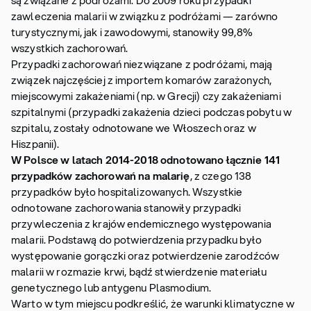
są związane z podróżami. Do 2009 roku przypadki
zawleczenia malarii w związku z podróżami — zarówno
turystycznymi, jak i zawodowymi, stanowiły 99,8%
wszystkich zachorowań.
Przypadki zachorowań niezwiązane z podróżami, mają
związek najczęściej z importem komarów zarażonych,
miejscowymi zakażeniami (np. w Grecji) czy zakażeniami
szpitalnymi (przypadki zakażenia dzieci podczas pobytu w
szpitalu, zostały odnotowane we Włoszech oraz w
Hiszpanii).
W Polsce w latach 2014-2018 odnotowano łącznie 141
przypadków zachorowań na malarię
, z czego 138
przypadków było hospitalizowanych. Wszystkie
odnotowane zachorowania stanowiły przypadki
przywleczenia z krajów endemicznego występowania
malarii. Podstawą do potwierdzenia przypadku było
występowanie gorączki oraz potwierdzenie zarodźców
malarii w rozmazie krwi, bądź stwierdzenie materiału
genetycznego lub antygenu Plasmodium.
Warto w tym miejscu podkreślić, że warunki klimatyczne w