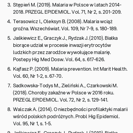
Stępień M. (2019). Malaria w Polsce w latach 2014-
2018. PRZEGL EPIDEMIOL. Vol. 71, Nr 2, s. 201-209.
Terasowicz I., Oleksyn B. (2008). Malaria wciąż
groźna. Wszechświat. Vol. 109, Nr 7-9, s. 180-189.
Jaśkiewicz E., Graczyk J., Rydzak J. (2010). Białka
biorące udział w procesie inwazji erytrocytów
ludzkich przez zarodźce wywołujące malarię.
Postepy Hig Med Dosw. Vol. 64, s. 617-626.
Kajfasz P. (2009). Malaria prevention. Int Marit Health.
Vol. 60, Nr 1-2, s. 67-70.
Sadkowska-Todys M., Zieliński A., Czarkowski M.
(2018). Choroby zakaźne w Polsce w 2016 roku.
PRZEGL EPIDEMIOL. Vol. 72, Nr 2, s. 129-141.
Walczak A. (2014). O niezbędności profilaktyki malarii
wśród polskich podróżnych. Probl Hig Epidemiol.
Vol. 95, Nr 1, s. 1-5.
Jaśkiewicz E., Graczyk J., Rydzak J. (2010). Białka