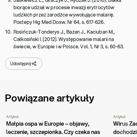
biorące udział w procesie inwazji erytrocytów
ludzkich przez zarodźce wywołujące malarię.
Postepy Hig Med Dosw. Nr 64, s. 617-626.
Rosińczuk-Tonderys J., Bazan J., Kaciuban M.,
Całkosiński I. (2012). Występowanie malarii na
świecie, w Europie i w Polsce. Vol. 1, Nr 3, s. 60-63.
Udostępnij
Powiązane artykuły
Artykuł
Artykuł
PORADNIK
CHOROBY I SCHORZENIA
PORADNIK
Małpia ospa w Europie – objawy, 
Wirus Zac
leczenie, szczepionka. Czy czeka nas 
dochodzi 