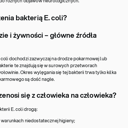
 do różnych objawów neurologicznych.
nia bakterią E. coli?
zie i żywności – główne źródła
. coli dochodzi zazwyczaj na drodze pokarmowej lub
kterie te znajdują się w surowych przetworach
winie. Okres wylęgania się tej bakterii trwa tylko kilka
okarmowego są dość nagłe.
rzenosi się z człowieka na człowieka?
erii E. coli drogą:
 warunkach niedostatecznej higieny;