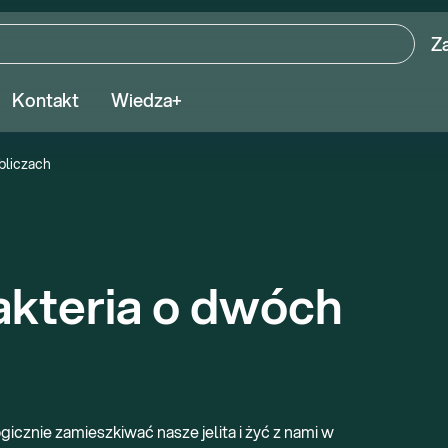
Z
Kontakt
Wiedza+
obliczach
akteria o dwóch 
ogicznie zamieszkiwać nasze jelita i żyć z nami w