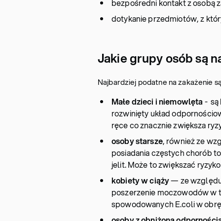
bezpośredni kontakt z osobą 
dotykanie przedmiotów, z któr
Jakie grupy osób są n
Najbardziej podatne na zakażenie są
Małe dzieci i niemowlęta
- są
rozwinięty układ odpornościowy
ręce co znacznie zwiększa ryz
osoby starsze
, również ze wz
posiadania częstych chorób t
jelit. Może to zwiększać ryzyk
kobiety w ciąży
— ze względu
poszerzenie moczowodów w tra
spowodowanych E.coli w obr
osoby z obniżoną odporności