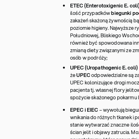
ETEC (Enterotoxigenic E. coli
ilość przypadków
biegunki p
zakażeń skażoną żywnością bą
poziomie higieny. Najwyższe ry
Południowej, Bliskiego Wscho
również być spowodowana inny
zmianą diety związanymi ze z
osób w podróży;
UPEC (Uropathogenic E. coli)
że
UPEC
odpowiedzialne są z
UPEC kolonizujące drogi mo
pacjenta tj. własnej flory jel
spożycie skażonego pokarmu l
EPEC i EIEC
– wywołują biegun
wnikania do różnych tkanek i
stanie wytwarzać znaczne iloś
ścian jelit i objawy zatrucia. 