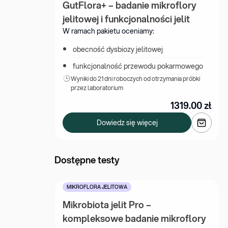
GutFlora+ – badanie mikroflory 
jelitowej i funkcjonalności jelit
W ramach pakietu oceniamy:
obecność dysbiozy jelitowej
funkcjonalność przewodu pokarmowego
Wyniki 
do 21 dni roboczych od otrzymania próbki 
przez laboratorium
1319.00
zł
Dowiedz się więcej
Dostępne testy
MIKROFLORA JELITOWA
Mikrobiota jelit Pro –  
kompleksowe badanie mikroflory 