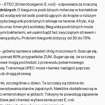
)
– ETEC (Enterotoxigenic E. coli) - odpowiada za znaczną
odróżnych
. O biegunce podróżnych mówi się w kontekście
dź wodą wśród osób podróżujących do krajów o niższym
zyko biegunki podróżnych istnieje na terenie Afryki, Azji
du oraz Ameryki Łacińskiej. Biegunka podróżnych może
mi bakteriami, wirusami bądź też zwyczajnym stresem i
mianą pobytu. Problem biegunki dotyczy od 30 do 70%
– główny sprawca zakażeń dróg moczowych. Szacuje się,
a ponad 80% przypadków ZUM. Sugeruje się, że szczepy
czowe mogą pochodzić z przewodu pokarmowego
itowej. Transmisja UPEC może również nastąpić poprzez
ub drogą płciową;
ki, szczególnie u dzieci. Te szczepy są zdolne do
 powodowania stanów zapalnych. Niektóre dodatkowo są w
ci enterotoksyn w jelitach. Toksyny te powodują zapalenie
Możliwe jest również wytworzenie przez E. coli