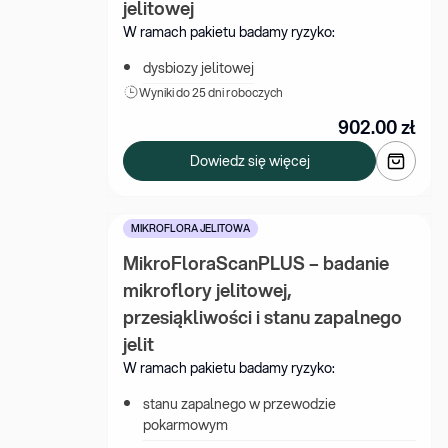
jelitowej
W ramach pakietu badamy ryzyko:
dysbiozy jelitowej
Wyniki 
do 25 dni roboczych
902.00
zł
Dowiedz się więcej
MIKROFLORA JELITOWA
MikroFloraScanPLUS – badanie 
mikroflory jelitowej, 
przesiąkliwości i stanu zapalnego 
jelit
W ramach pakietu badamy ryzyko:
stanu zapalnego w przewodzie 
pokarmowym