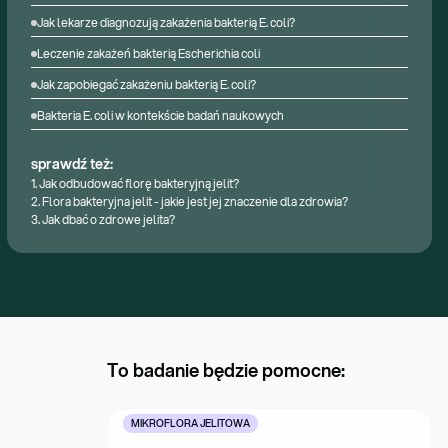
Jak lekarze diagnozują zakażenia bakterią E. coli?
Leczenie zakażeń bakterią Escherichia coli
Jak zapobiegać zakażeniu bakterią E. coli?
Bakteria E. coli w kontekście badań naukowych
sprawdź też:
1.
Jak odbudować florę bakteryjną jelit?
2.
Flora bakteryjna jelit - jakie jest jej znaczenie dla zdrowia?
3.
Jak dbać o zdrowe jelita?
To badanie będzie pomocne:
MIKROFLORA JELITOWA