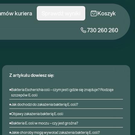
amów kuriera
Sprawdź wyniki
Koszyk
730 260 260
Z artykułu dowiesz się:
Bakteria Escherichia coli – czym jest i gdzie się znajduje? Rodzaje
szczepów E. coli
Jak dochodzi do zakażenia bakterią E. coli?
Objawy zakażenia bakterią E. coli
Bakteria E. coli w moczu – czy jest groźna?
Jakie choroby mogą wywołać zakażenia bakterią E. coli?