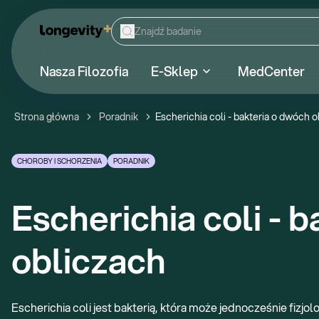
Nasza Filozofia
E-Sklep
MedCenter
Strona główna
Poradnik
Escherichia coli - bakteria o dwóch 
CHOROBY I SCHORZENIA
PORADNIK
Escherichia coli - b
obliczach
Escherichia coli jest bakterią, która może jednocześnie fizjol