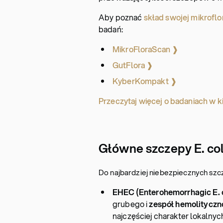
Aby poznać
skład swojej mikroflor
badań:
MikroFloraScan ❱
GutFlora ❱
KyberKompakt ❱
Przeczytaj więcej o badaniach w k
Główne szczepy E. col
Do najbardziej niebezpiecznych szcz
EHEC (Enterohemorrhagic E. 
grubego i
zespół hemolitycz
najczęściej charakter lokalnyc