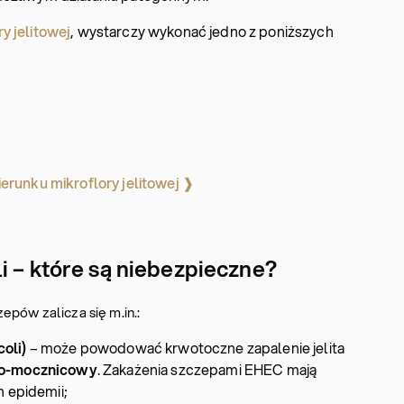
y jelitowej
, wystarczy wykonać jedno z poniższych
ierunku mikroflory jelitowej ❱
i – które są niebezpieczne?
epów zalicza się m.in.:
coli)
– może powodować krwotoczne zapalenie jelita
no-mocznicowy
. Zakażenia szczepami EHEC mają
h epidemii;