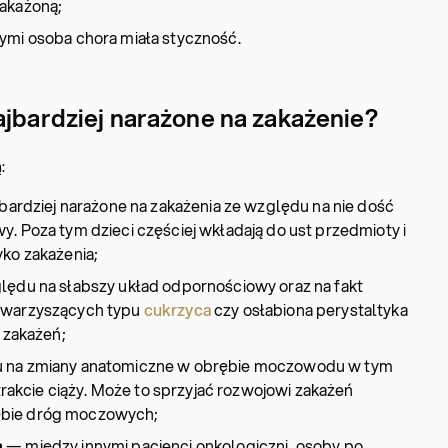
zakażoną;
ymi osoba chora miała styczność.
ajbardziej narażone na zakażenie?
:
 bardziej narażone na zakażenia ze względu na nie dość
. Poza tym dzieci częściej wkładają do ust przedmioty i
yko zakażenia;
ględu na słabszy układ odpornościowy oraz na fakt
owarzyszących typu
cukrzyca
czy osłabiona perystaltyka
o zakażeń;
 na zmiany anatomiczne w obrębie moczowodu w tym
kcie ciąży. Może to sprzyjać rozwojowi zakażeń
ębie dróg moczowych;
ą
— między innymi pacjenci onkologiczni, osoby po