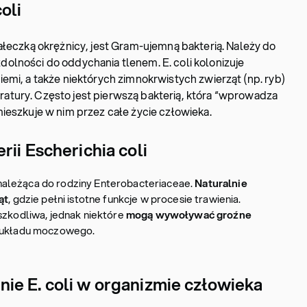
oli
ałeczką okrężnicy, jest Gram-ujemną bakterią. Należy do
olności do oddychania tlenem. E. coli kolonizuje
emi, a także niektórych zimnokrwistych zwierząt (np. ryb)
tury. Często jest pierwszą bakterią, która “wprowadza
ieszkuje w nim przez całe życie człowieka.
ii Escherichia coli
ia należąca do rodziny Enterobacteriaceae.
Naturalnie
ąt
, gdzie pełni istotne funkcje w procesie trawienia.
szkodliwa, jednak niektóre
mogą wywoływać groźne
i układu moczowego.
ie E. coli w organizmie człowieka