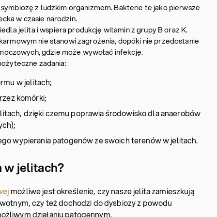
 symbiozę z ludzkim organizmem. Bakterie te jako pierwsze
cka w czasie narodzin.
edla jelita i wspiera produkcję witamin z grupy B oraz K.
okarmowym nie stanowi zagrożenia, dopóki nie przedostanie
óg moczowych, gdzie może wywołać infekcję.
 pożyteczne zadania:
rmu w jelitach;
rzez komórki;
jelitach, dzięki czemu poprawia środowisko dla anaerobów
ch);
go wypierania patogenów ze swoich terenów w jelitach.
m w jelitach?
wej
możliwe jest określenie, czy nasze jelita zamieszkują
rowotnym, czy też dochodzi do dysbiozy z powodu
możliwym działaniu patogennym.