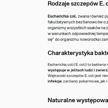
Rodzaje szczepów E. c
Escherichia col
i, zwana również p
fakultatywnych beztlenowców o zd
organizmy wszystkich ssaków na zi
w warunkach odpowiedniej tempera
się” do organizmu noworodka i zam
Charakterystyka bakter
Escherichia coli (E. coli) to bakter
występuje w jelitach ludzi i zwierz
Większość szczepów E. coli jest nie
infekcje
, zarówno pokarmowe, jak 
Naturalne występowan