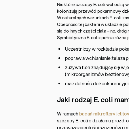
Niektóre szczepy E. coli wchodzą w
kolonizują przewód pokarmowy dzie
W naturalnych warunkach E. coli zasi
Obecność tej bakterii w układzie p
się do innych części ciała – np. dr
Symbiotyczna E. coli spełnia różne
Uczestniczy w rozkładzie poka
poprawia wchłanianie żelaza p
zużywa tlen znajdujący się w 
(mikroorganizmów beztlenowy
ma zdolność do konkurencyjne
Jaki rodzaj E. coli ma
W ramach
badań mikroflory jelito
szczepy E. coli o działaniu prozd
przeważającej ilości szczepów o 