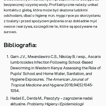
bezpiecznej i czystej wody. Profilaktycznie należy: unikać
kontaktu z glebą, która może być skażona ludzkimi
odchodami, dbać o higienę m.in. myjąc ręce po skorzystaniu
z toalety i przed spożyciem jedzenia oraz dokładnie myć
owoce i warzywa, szczególnie te, które są spożywane na
surowo.
Bibliografia:
Garn J.V., Mwandawiro C.S., Nikolay B. i wsp., Ascaris
lumbricoides Infection Following School-Based
Deworming in Western Kenya: Assessing the Role of
Pupils' School and Home Water, Sanitation, and
Hygiene Exposures.
The American Jorunal of
Tropical Medicine and Hygiene
2016;94(5):1045-
1054.
Hadaś E., Derda M., Pasożyty – zagrożenie nadal
aktualne.
Problemy Higieny i Epidemiologii