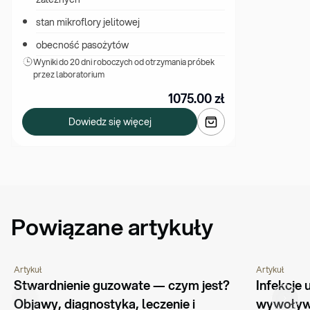
stan mikroflory jelitowej
obecność pasożytów
Wyniki 
do 20 dni roboczych od otrzymania próbek 
przez laboratorium
1075.00
zł
Dowiedz się więcej
Powiązane artykuły
Artykuł
Artykuł
GENETYKA
PORADNIK
CHOROBY I SCHORZENIA
PORADNIK
Stwardnienie guzowate — czym jest? 
Infekcje
Objawy, diagnostyka, leczenie i 
wywoływa