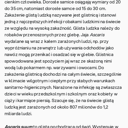
cienkim człowieka. Dorosłe samice osiągają wymiary od 20
do 35 cm, natomiast dorosłe samce od 15 do 30 cm.
Zakażenie glistą ludzką nazywane jest glistnicą i stanowi
jedną z najczęstszych infekcji robakami ludzkimi na świecie
ze względu na wysoką zakaźność. Glista ludzka należy do
robaków przenoszonych przez glebę. Jaja
Ascaris
wydalane są wraz z kałem zarażonych ludzi, np. przy
wypróżnianiu na zewnątrz lub używania odchodów jako
nawóz mogą przenikać i osadzać się w glebie. Glistnica
spowodowana jest spożyciem jaj wraz ze skażoną nimi
wodą lub pokarmem np. warzywami i owocami. Do
zakażenia glistnicą dochodzi na całym świecie, szczególnie
w klimacie wilgotnym i ciepłym przy słabych warunkach
sanitarno-higienicznych. Narażone na infekcję są zwłaszcza
dzieci w wieku przedszkolnym i szkolnym oraz kobiety w
ciąży i karmiące piersią. Szacuje się, że na świecie glistą
ludzką jest zarażonych od około 807 milionów do 1,2
miliarda ludzi.
Ascaris suum
to glista pochodząca od świń. Występuje w