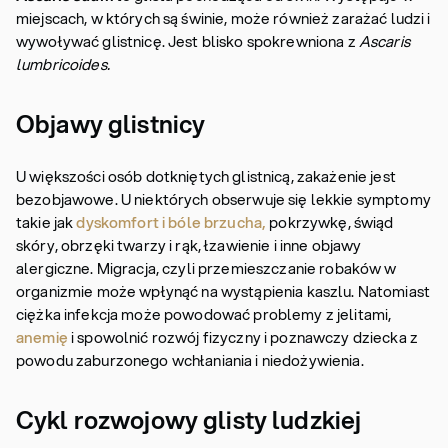
miejscach, w których są świnie, może również zarażać ludzi i
wywoływać glistnicę. Jest blisko spokrewniona z
Ascaris
lumbricoides.
Objawy glistnicy
U większości osób dotkniętych glistnicą, zakażenie jest
bezobjawowe. U niektórych obserwuje się lekkie symptomy
takie jak
dyskomfort i bóle brzucha,
pokrzywkę, świąd
skóry, obrzęki twarzy i rąk, łzawienie i inne objawy
alergiczne. Migracja, czyli przemieszczanie robaków w
organizmie może wpłynąć na wystąpienia kaszlu. Natomiast
ciężka infekcja może powodować problemy z jelitami,
anemię
i spowolnić rozwój fizyczny i poznawczy dziecka z
powodu zaburzonego wchłaniania i niedożywienia.
Cykl rozwojowy glisty ludzkiej