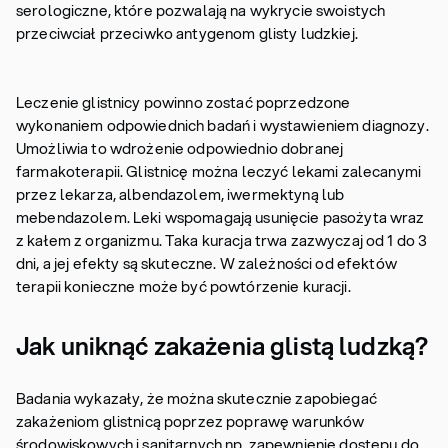
serologiczne, które pozwalają na wykrycie swoistych
przeciwciał przeciwko antygenom glisty ludzkiej.
Leczenie glistnicy powinno zostać poprzedzone
wykonaniem odpowiednich badań i wystawieniem diagnozy.
Umożliwia to wdrożenie odpowiednio dobranej
farmakoterapii. Glistnicę można leczyć lekami zalecanymi
przez lekarza, albendazolem, iwermektyną lub
mebendazolem. Leki wspomagają usunięcie pasożyta wraz
z kałem z organizmu. Taka kuracja trwa zazwyczaj od 1 do 3
dni, a jej efekty są skuteczne. W zależności od efektów
terapii konieczne może być powtórzenie kuracji.
Jak uniknąć zakażenia glistą ludzką?
Badania wykazały, że można skutecznie zapobiegać
zakażeniom glistnicą poprzez poprawę warunków
środowiskowych i sanitarnych np. zapewnienie dostępu do