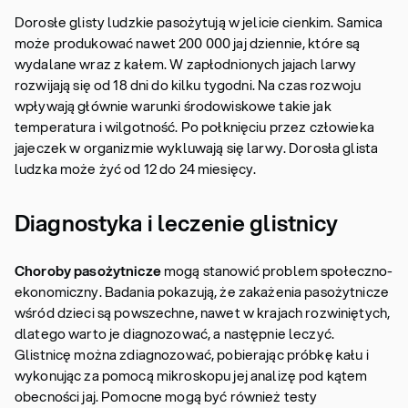
Dorosłe glisty ludzkie pasożytują w jelicie cienkim. Samica
może produkować nawet 200 000 jaj dziennie, które są
wydalane wraz z kałem. W zapłodnionych jajach larwy
rozwijają się od 18 dni do kilku tygodni. Na czas rozwoju
wpływają głównie warunki środowiskowe takie jak
temperatura i wilgotność. Po połknięciu przez człowieka
jajeczek w organizmie wykluwają się larwy. Dorosła glista
ludzka może żyć od 12 do 24 miesięcy.
Diagnostyka i leczenie glistnicy
Choroby pasożytnicze
mogą stanowić problem społeczno-
ekonomiczny. Badania pokazują, że zakażenia pasożytnicze
wśród dzieci są powszechne, nawet w krajach rozwiniętych,
dlatego warto je diagnozować, a następnie leczyć.
Glistnicę można zdiagnozować, pobierając próbkę kału i
wykonując za pomocą mikroskopu jej analizę pod kątem
obecności jaj. Pomocne mogą być również testy