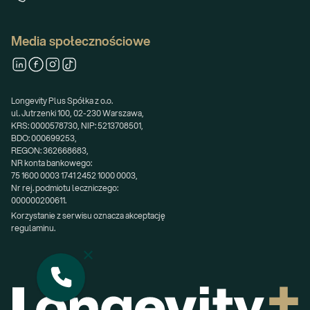
Media społecznościowe
Longevity Plus Spółka z o.o.
ul. Jutrzenki 100, 02-230 Warszawa,
KRS: 0000578730, NIP: 5213708501,
BDO: 000699253,
REGON: 362668683,
NR konta bankowego:
75 1600 0003 1741 2452 1000 0003,
Nr rej. podmiotu leczniczego:
000000200611.
Korzystanie z serwisu oznacza akceptację 
regulaminu.