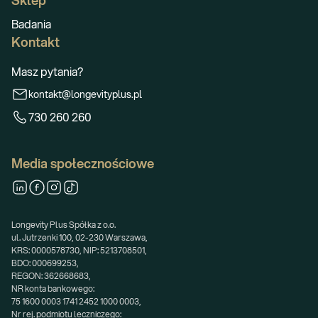
Sklep
Badania
Kontakt
Masz pytania?
kontakt@longevityplus.pl
730 260 260
Media społecznościowe
Longevity Plus Spółka z o.o.
ul. Jutrzenki 100, 02-230 Warszawa,
KRS: 0000578730, NIP: 5213708501,
BDO: 000699253,
REGON: 362668683,
NR konta bankowego:
75 1600 0003 1741 2452 1000 0003,
Nr rej. podmiotu leczniczego: