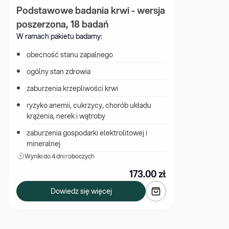
Podstawowe badania krwi - wersja 
poszerzona, 18 badań
W ramach pakietu badamy:
obecność stanu zapalnego
ogólny stan zdrowia
zaburzenia krzepliwości krwi
ryzyko anemii, cukrzycy, chorób układu 
krążenia, nerek i wątroby
zaburzenia gospodarki elektrolitowej i 
mineralnej
Wyniki 
do 4 dni roboczych
173.00
zł
Dowiedz się więcej