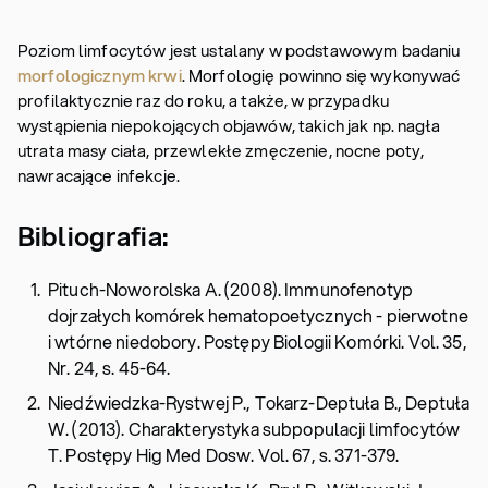
Poziom limfocytów jest ustalany w podstawowym badaniu
morfologicznym krwi
. Morfologię powinno się wykonywać
profilaktycznie raz do roku, a także, w przypadku
wystąpienia niepokojących objawów, takich jak np. nagła
utrata masy ciała, przewlekłe zmęczenie, nocne poty,
nawracające infekcje.
Bibliografia:
Pituch-Noworolska A. (2008). Immunofenotyp
dojrzałych komórek hematopoetycznych - pierwotne
i wtórne niedobory. Postępy Biologii Komórki. Vol. 35,
Nr. 24, s. 45-64.
Niedźwiedzka-Rystwej P., Tokarz-Deptuła B., Deptuła
W. (2013). Charakterystyka subpopulacji limfocytów
T. Postępy Hig Med Dosw. Vol. 67, s. 371-379.