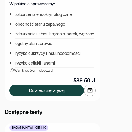
W pakiecie sprawdzamy:
zaburzenia endokrynologiczne
obecność stanu zapalnego
zaburzenia układu krążenia, nerek, wątroby
ogólny stan zdrowia
ryzyko cukrzycy i insulinooporności
ryzyko celiakii i anemii
Wyniki 
do 5 dni roboczych
589.50
zł
Dowiedz się więcej
Dostępne testy
BADANIA KRWI - CENNIK