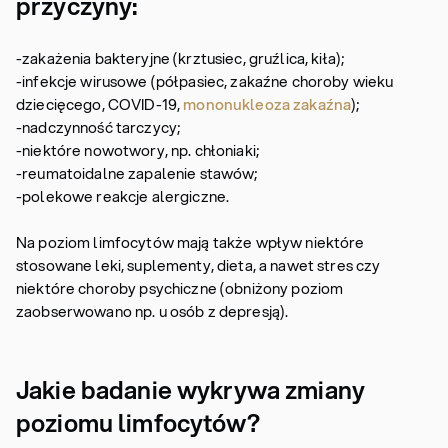
przyczyny:
-zakażenia bakteryjne (krztusiec, gruźlica, kiła);
-infekcje wirusowe (półpasiec, zakaźne choroby wieku
dziecięcego, COVID-19,
mononukleoza zakaźna
);
-nadczynność tarczycy;
-niektóre nowotwory, np. chłoniaki;
-reumatoidalne zapalenie stawów;
-polekowe reakcje alergiczne.
Na poziom limfocytów mają także wpływ niektóre
stosowane leki, suplementy, dieta, a nawet stres czy
niektóre choroby psychiczne (obniżony poziom
zaobserwowano np. u osób z depresją).
Jakie badanie wykrywa zmiany
poziomu limfocytów?