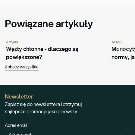
Powiązane artykuły
Artykuł
Artykuł
CHOROBY I SCHORZENIA
PORADNIK
CHOROBY I 
Węzły chłonne - dlaczego są 
Monocyty
powiększone?
normy, ja
Zobacz wszystkie
Newsletter
Zapisz się do newslettera i otrzymuj
najlepsze promocje jako pierwszy
Adres email