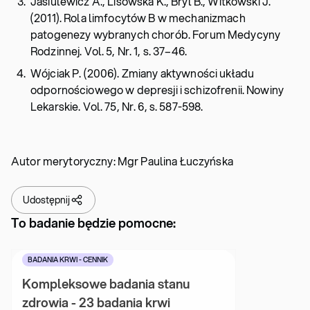
Jasiulewicz A., Lisowska K., Bryl B., Witkowski J.
(2011). Rola limfocytów B w mechanizmach
patogenezy wybranych chorób. Forum Medycyny
Rodzinnej. Vol. 5, Nr. 1, s. 37–46.
Wójciak P. (2006). Zmiany aktywności układu
odpornościowego w depresji i schizofrenii. Nowiny
Lekarskie. Vol. 75, Nr. 6, s. 587-598.
Autor merytoryczny: Mgr Paulina Łuczyńska
Udostępnij
To badanie będzie pomocne:
BADANIA KRWI - CENNIK
Kompleksowe badania stanu 
zdrowia - 23 badania krwi