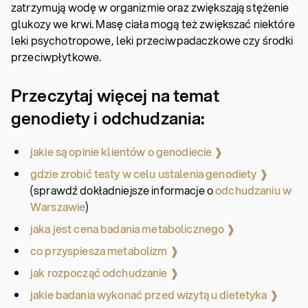
zatrzymują wodę w organizmie oraz zwiększają stężenie
glukozy we krwi. Masę ciała mogą też zwiększać niektóre
leki psychotropowe, leki przeciwpadaczkowe czy środki
przeciwpłytkowe.
Przeczytaj więcej na temat
genodiety i odchudzania:
jakie są opinie klientów o genodiecie ❱
gdzie zrobić testy w celu ustalenia genodiety ❱
(sprawdź dokładniejsze informacje o
odchudzaniu w
Warszawie
)
jaka jest cena badania metabolicznego ❱
co przyspiesza metabolizm ❱
jak rozpocząć odchudzanie ❱
jakie badania wykonać przed wizytą u dietetyka ❱