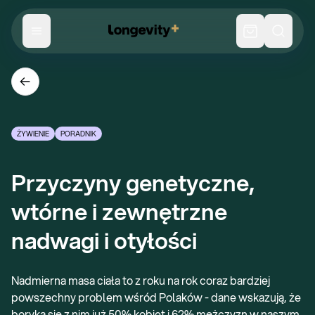
ŻYWIENIE
PORADNIK
Przyczyny genetyczne, 
wtórne i zewnętrzne 
nadwagi i otyłości
Nadmierna masa ciała to z roku na rok coraz bardziej
powszechny problem wśród Polaków - dane wskazują, że
boryka się z nim już 50% kobiet i 62% mężczyzn w naszym