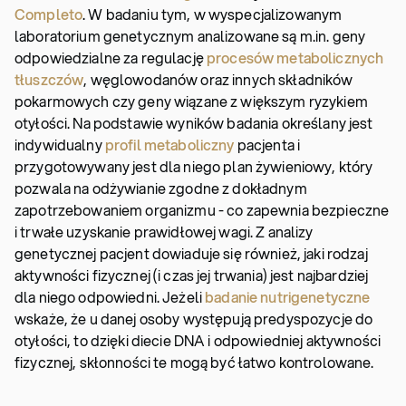
Completo
. W badaniu tym, w wyspecjalizowanym
laboratorium genetycznym analizowane są m.in. geny
odpowiedzialne za regulację
procesów metabolicznych
tłuszczów
, węglowodanów oraz innych składników
pokarmowych czy geny wiązane z większym ryzykiem
otyłości. Na podstawie wyników badania określany jest
indywidualny
profil metaboliczny
pacjenta i
przygotowywany jest dla niego plan żywieniowy, który
pozwala na odżywianie zgodne z dokładnym
zapotrzebowaniem organizmu - co zapewnia bezpieczne
i trwałe uzyskanie prawidłowej wagi. Z analizy
genetycznej pacjent dowiaduje się również, jaki rodzaj
aktywności fizycznej (i czas jej trwania) jest najbardziej
dla niego odpowiedni. Jeżeli
badanie nutrigenetyczne
wskaże, że u danej osoby występują predyspozycje do
otyłości, to dzięki diecie DNA i odpowiedniej aktywności
fizycznej, skłonności te mogą być łatwo kontrolowane.