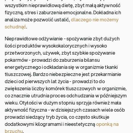
wszystkim nieprawidłową dietę, zbyt małą aktywność
fizyczną, stres i zaburzenia emocjonalne. Dokładna ich
analiza może pozwolić ustalić,
dlaczego nie możemy
schudnąć
.
Nieprawidłowe odżywianie - spożywanie zbyt dużych
ilości produktów wysokokalorycznych i wysoko
przetworzonych, używek, zbyt szybkie spożywanie
pokarmów - prowadzi do zaburzenia bilansu
energetycznego i odkładania się w organizmie tkanki
tłuszczowej. Bardzo niebezpieczne jest przekarmianie
dzieci od pierwszych lat życia - prowadzi to do
zwiększenia liczby komórek tłuszczowych w organizmie,
co znacznie utrudnia proces odchudzania w późniejszym
wieku. Otyłości w dużym stopniu sprzyja również mała
aktywność fizyczna - w dzisiejszych czasach wiele osób
prowadzi siedzący tryb życia, co często skutkuje
dodatkowymi kilogramami i nieestetyczną
oponką na
brzuchu
.