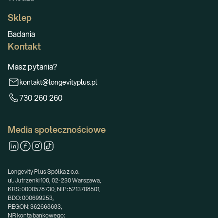
Sklep
Badania
Kontakt
Masz pytania?
kontakt@longevityplus.pl
730 260 260
Media społecznościowe
Longevity Plus Spółka z o.o.
ul. Jutrzenki 100, 02-230 Warszawa,
KRS: 0000578730, NIP: 5213708501,
BDO: 000699253,
REGON: 362668683,
NR konta bankowego: