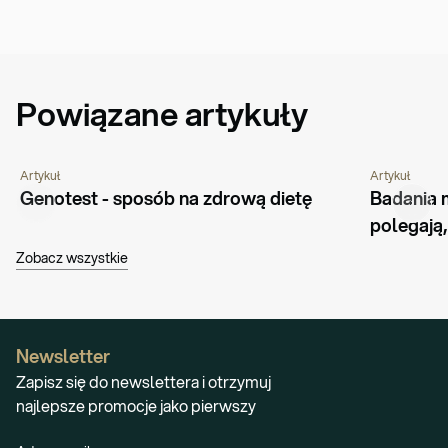
Powiązane artykuły
Artykuł
Artykuł
ŻYWIENIE
GENETYKA
PORADNIK
ŻYWIENIE
Genotest - sposób na zdrową dietę
Badania 
polegają,
Zobacz wszystkie
Newsletter
Zapisz się do newslettera i otrzymuj
najlepsze promocje jako pierwszy