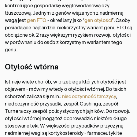
kontrolujące gospodarkę węglowodanową czy
tłuszczową. Jednym z genów wiązanych z nadmierną
wagą jest
gen FTO
- określany jako “
gen otyłości
”. Osoby
posiadające najbardziej niekorzystny wariant genu FTO są
obciążone ok. 2 razy większym ryzykiem rozwoju otyłości
w porównaniu do osób z korzystnym wariantem tego
genu.
Otyłość wtórna
Istnieje wiele chorób, w przebiegu których otyłość jest
objawem - mówimy wtedy o otyłości wtórnej. Do takich
schorzeń zalicza się m.in.:
niedoczynność tarczycy
,
niedoczynność przysadki, zespół Cushinga, zespół
Turnera czy zespół policystycznych jajników. Do rozwoju
otyłości wtórnej mogą też doprowadzić niektóre długo
stosowane leki. W większości przypadków przyczyną
nadmiernej wagi są kortykosteroidy - farmaceutyki te