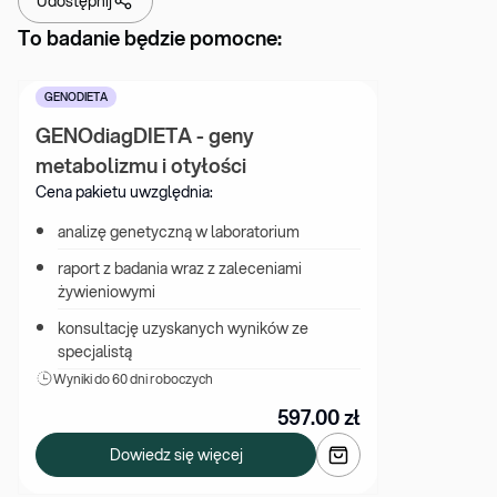
Udostępnij
To badanie będzie pomocne:
GENODIETA
GENOdiagDIETA - geny 
metabolizmu i otyłości
Cena pakietu uwzględnia:
analizę genetyczną w laboratorium
raport z badania wraz z zaleceniami 
żywieniowymi
konsultację uzyskanych wyników ze 
specjalistą
Wyniki 
do 60 dni roboczych
597.00
zł
Dowiedz się więcej