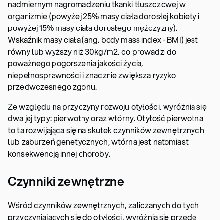
nadmiernym nagromadzeniu tkanki tłuszczowej w
organizmie (powyżej 25% masy ciała dorosłej kobiety i
powyżej 15% masy ciała dorosłego mężczyzny).
Wskaźnik masy ciała (ang. body mass index - BMI) jest
równy lub wyższy niż 30kg/m2, co prowadzi do
poważnego pogorszenia jakości życia,
niepełnosprawności i znacznie zwiększa ryzyko
przedwczesnego zgonu.
Ze względu na przyczyny rozwoju otyłości, wyróżnia się
dwa jej typy: pierwotny oraz wtórny. Otyłość pierwotna
to ta rozwijająca się na skutek czynników zewnętrznych
lub zaburzeń genetycznych, wtórna jest natomiast
konsekwencją innej choroby.
Czynniki zewnętrzne
Wśród czynników zewnętrznych, zaliczanych do tych
przyczyniających się do otyłości, wyróżnia się przede