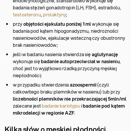
endokrynologiczne, standardowo wykonuje się
badania stężeń gonadotropin (LH, FSH), estradiolu,
testosteronu
,
prolaktyny
;
przy
objętości ejakulatu poniżej 1 ml
wykonuje się
badania pod kątem hipogonadyzmu, niedrożności
nasieniowodów, ejakulacje wsteczną czy obustronny
brak nasieniowodów;
jeśli w badaniu nasienia stwierdza się
aglutynację
wykonuje się
badanie autoprzeciwciał w nasieniu
,
choć jest to wyjątkowo rzadką przyczyną męskiej
niepłodności;
w przypadku stwierdzenia
azoospermii
(czyli
całkowitego braku plemników w nasieniu) lub przy
liczebności plemników nie przekraczającej 5mln/ml
zalecane jest
badanie kariotypu
i
badanie pod kątem
mikrodelecji w regionie AZF
.
Kilka słów o męskiej płodności