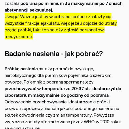
została
pobrana po minimum 3 a maksymalnie po 7 dniach
abstynencji seksualnej
.
Uwaga! Ważne jest by w pobranej próbce znalazły się
wszystkie frakcje ejakulatu, więc jeżeli dojdzie do utraty
części próbki, fakt ten należy zgłosić personelowi
medycznemu.
Badanie nasienia - jak pobrać?
Próbkę nasienia
należy pobrać do czystego,
nietoksycznego dla plemników pojemnika o szerokim
otworze. Pojemnik z pobraną spermą należy
przechowywać w temperaturze 20-37 st.
i
dostarczyć do
laboratorium maksymalnie do godziny od pobrania
.
Odpowiednie przechowywanie i dostarczenie próbki
pozwoli zapobiec zmianom jakości pobranego nasienia na
skutek odwodnienia czy zmian temperatury. Powyższe
wytyczne zostały sformułowane przez WHO w 2010 roku i
są wciąż aktualne.