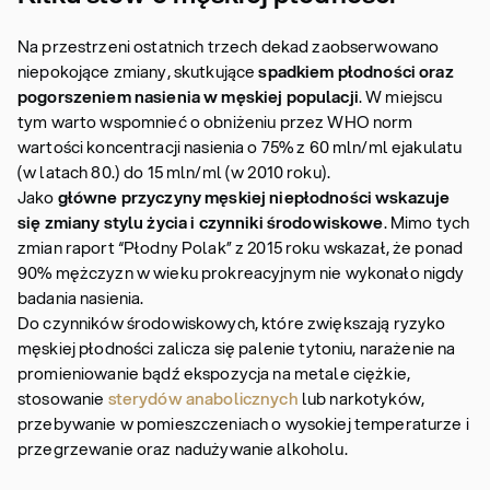
Na przestrzeni ostatnich trzech dekad zaobserwowano
niepokojące zmiany, skutkujące
spadkiem płodności oraz
pogorszeniem nasienia w męskiej populacji
. W miejscu
tym warto wspomnieć o obniżeniu przez WHO norm
wartości koncentracji nasienia o 75% z 60 mln/ml ejakulatu
(w latach 80.) do 15 mln/ml (w 2010 roku).
Jako
główne przyczyny męskiej niepłodności wskazuje
się zmiany stylu życia i czynniki środowiskowe
. Mimo tych
zmian raport “Płodny Polak” z 2015 roku wskazał, że ponad
90% mężczyzn w wieku prokreacyjnym nie wykonało nigdy
badania nasienia.
Do czynników środowiskowych, które zwiększają ryzyko
męskiej płodności zalicza się palenie tytoniu, narażenie na
promieniowanie bądź ekspozycja na metale ciężkie,
stosowanie
sterydów anabolicznych
lub narkotyków,
przebywanie w pomieszczeniach o wysokiej temperaturze i
przegrzewanie oraz nadużywanie alkoholu.