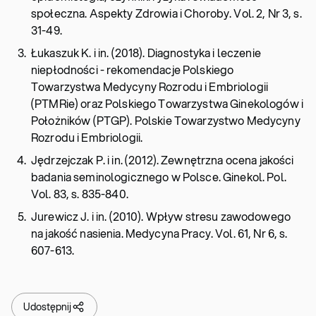
społeczna. Aspekty Zdrowia i Choroby. Vol. 2, Nr 3, s.
31-49.
Łukaszuk K. i in. (2018). Diagnostyka i leczenie
niepłodności - rekomendacje Polskiego
Towarzystwa Medycyny Rozrodu i Embriologii
(PTMRie) oraz Polskiego Towarzystwa Ginekologów i
Położników (PTGP). Polskie Towarzystwo Medycyny
Rozrodu i Embriologii.
Jędrzejczak P. i in. (2012). Zewnętrzna ocena jakości
badania seminologicznego w Polsce. Ginekol. Pol.
Vol. 83, s. 835-840.
Jurewicz J. i in. (2010). Wpływ stresu zawodowego
na jakość nasienia. Medycyna Pracy. Vol. 61, Nr 6, s.
607-613.
Udostępnij