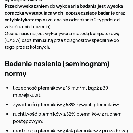
Przeciwwskazaniem do wykonania badania jest wysoka
gorączka występująca w dni poprzedzające badanie oraz
antybiotykoterapia
(zaleca się odczekanie 2 tygodni od
zakończenia leczenia).
Ocena nasienia jest wykonywana metodą komputerową
(CASA) bądź manualną przez diagnostów specjalnie do
tego przeszkolonych.
Badanie nasienia (seminogram)
normy
liczebność plemników ≥15 mln/ml bądź ≥39
mln/ejakulat;
żywotność plemników ≥58% żywych plemników;
ruchliwość plemników ≥32% plemników z ruchem
postępowym;
morfologia plemników ≥4% plemników z prawidłową