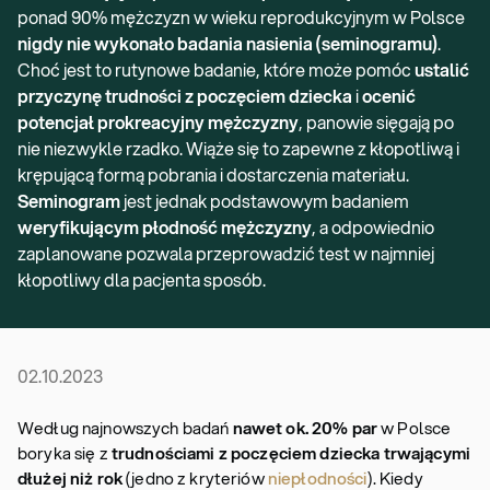
ponad 90% mężczyzn w wieku reprodukcyjnym w Polsce
nigdy nie wykonało badania nasienia (seminogramu)
.
Choć jest to rutynowe badanie, które może pomóc
ustalić
przyczynę trudności z poczęciem dziecka
i
ocenić
potencjał prokreacyjny mężczyzny
, panowie sięgają po
nie niezwykle rzadko. Wiąże się to zapewne z kłopotliwą i
krępującą formą pobrania i dostarczenia materiału.
Seminogram
jest jednak podstawowym badaniem
weryfikującym płodność mężczyzny
, a odpowiednio
zaplanowane pozwala przeprowadzić test w najmniej
kłopotliwy dla pacjenta sposób.
02.10.2023
Według najnowszych badań
nawet ok. 20% par
w Polsce
boryka się z
trudnościami z poczęciem dziecka trwającymi
dłużej niż rok
(jedno z kryteriów
niepłodności
). Kiedy