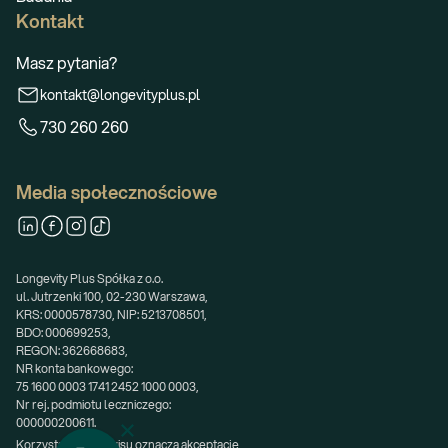
Kontakt
Masz pytania?
kontakt@longevityplus.pl
730 260 260
Media społecznościowe
Longevity Plus Spółka z o.o.
ul. Jutrzenki 100, 02-230 Warszawa,
KRS: 0000578730, NIP: 5213708501,
BDO: 000699253,
REGON: 362668683,
NR konta bankowego:
75 1600 0003 1741 2452 1000 0003,
Nr rej. podmiotu leczniczego:
000000200611.
Korzystanie z serwisu oznacza akceptację 