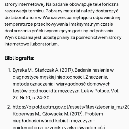
strony internetowej. Na badanie obowiązuje telefoniczna
rezerwacja terminu. Pobrany materiał należy dostarczyć
do laboratorium w Warszawie, pamiętając o odpowiedniej
temperaturze przechowywania i maksymalnym czasie
dostarczenia próbki wynoszącym godzinę od pobrania.
Wynik badania jest udostępniany za pośrednictwem strony
internetowej laboratorium.
Bibliografia:
Byrska M., Stańczak A. (2017). Badanie nasienia w
diagnostyce męskiej niepłodności. Znaczenie,
metoda oznaczenia i wiarygodność domowych
testów płodności dla mężczyzn. Lek w Polsce. Vol.
27, Nr 10, s. 24-30.
https://bipold.aotm.gov.pl/assets/files/zlecen
Koperwas M., Głowacka M. (2017). Problem
niepłodności wśród kobiet i mężczyzn -
epidemiologia, czynniki ryzyka i świadomość