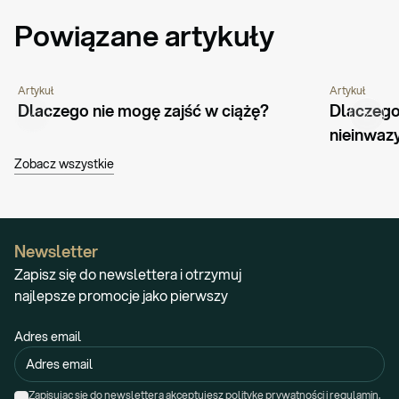
Powiązane artykuły
Artykuł
Artykuł
CHOROBY I SCHORZENIA
CIĄŻA I MACIERZYŃSTWO
CIĄŻA I MA
Dlaczego nie mogę zajść w ciążę?
Dlaczego
PORADNIK
nieinwaz
Zobacz wszystkie
Newsletter
Zapisz się do newslettera i otrzymuj
najlepsze promocje jako pierwszy
Adres email
Zapisując się do newslettera akceptujesz politykę prywatności i regulamin.