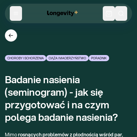
CHOROBY I SCHORZENIA
CIĄŻA I MACIERZYŃSTWO
PORADNIK
Badanie nasienia 
(seminogram) - jak się 
przygotować i na czym 
polega badanie nasienia?
Mimo
rosnących problemów z płodnością wśród par
,