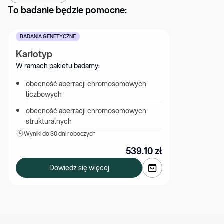
To badanie będzie pomocne:
BADANIA GENETYCZNE
Kariotyp
W ramach pakietu badamy:
obecność aberracji chromosomowych 
liczbowych
obecność aberracji chromosomowych 
strukturalnych
Wyniki 
do 30 dni roboczych
539.10
zł
Dowiedz się więcej