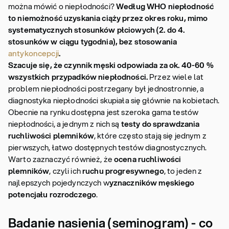
można mówić o niepłodności?
Według WHO niepłodność
to niemożność uzyskania ciąży przez okres roku, mimo
systematycznych stosunków płciowych (2. do 4.
stosunków w ciągu tygodnia), bez stosowania
antykoncepcji
.
Szacuje się, że czynnik męski odpowiada za ok. 40-60 %
wszystkich przypadków niepłodności.
Przez wiele lat
problem niepłodności postrzegany był jednostronnie, a
diagnostyka niepłodności skupiała się głównie na kobietach.
Obecnie na rynku dostępna jest szeroka gama testów
niepłodności, a jednym z nich są
testy do sprawdzania
ruchliwości plemników
, które często stają się jednym z
pierwszych, łatwo dostępnych testów diagnostycznych.
Warto zaznaczyć również, że
ocena ruchliwości
plemników
, czyli ich
ruchu progresywnego
, to jeden z
najlepszych pojedynczych w
yznaczników męskiego
potencjału rozrodczego
.
Badanie nasienia (seminogram) - co