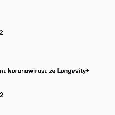
2
 na koronawirusa ze Longevity+
12