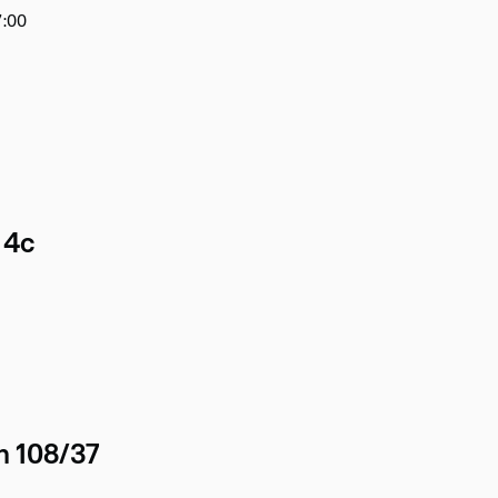
7:00
 4c
h 108/37