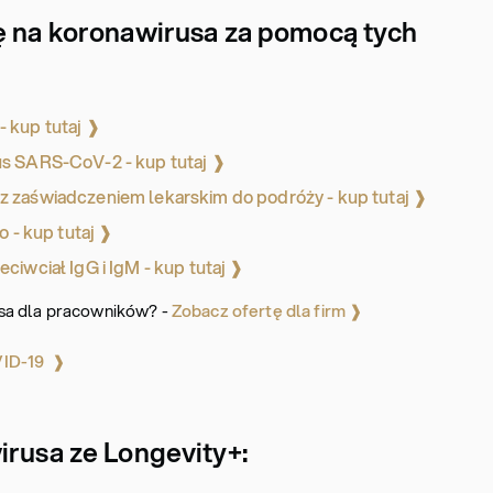
ę na koronawirusa za pomocą tych
 kup tutaj ❱
s SARS-CoV-2 - kup tutaj ❱
 zaświadczeniem lekarskim do podróży - kup tutaj ❱
o - kup tutaj ❱
iwciał IgG i IgM - kup tutaj ❱
sa dla pracowników? -
Zobacz ofertę dla firm ❱
VID-19 ❱
irusa ze Longevity+: