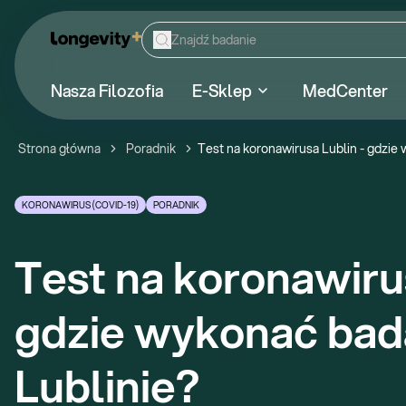
Nasza Filozofia
E-Sklep
MedCenter
Strona główna
Poradnik
Test na koronawirusa Lublin - gdzie
KORONAWIRUS (COVID-19)
PORADNIK
Test na koronawirus
gdzie wykonać bada
Lublinie?