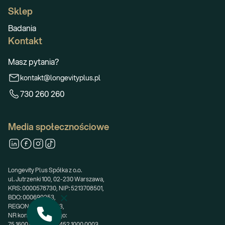
Sklep
Badania
Kontakt
Masz pytania?
kontakt@longevityplus.pl
730 260 260
Media społecznościowe
Longevity Plus Spółka z o.o.
ul. Jutrzenki 100, 02-230 Warszawa,
KRS: 0000578730, NIP: 5213708501,
BDO: 000699253,
REGON: 362668683,
NR konta bankowego:
75 1600 0003 1741 2452 1000 0003,