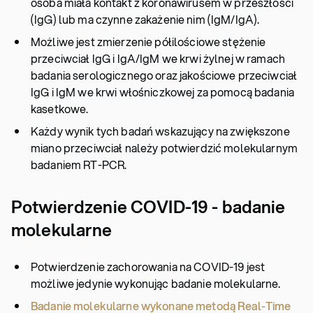
osoba miała kontakt z koronawirusem w przeszłości
(IgG) lub ma czynne zakażenie nim (IgM/IgA).
Możliwe jest zmierzenie półilościowe stężenie
przeciwciał IgG i IgA/IgM we krwi żylnej w ramach
badania serologicznego oraz jakościowe przeciwciał
IgG i IgM we krwi włośniczkowej za pomocą badania
kasetkowe.
Każdy wynik tych badań wskazujący na zwiększone
miano przeciwciał należy potwierdzić molekularnym
badaniem RT-PCR.
Potwierdzenie COVID-19 - badanie
molekularne
Potwierdzenie zachorowania na COVID-19 jest
możliwe jedynie wykonując badanie molekularne.
Badanie molekularne wykonane metodą Real-Time