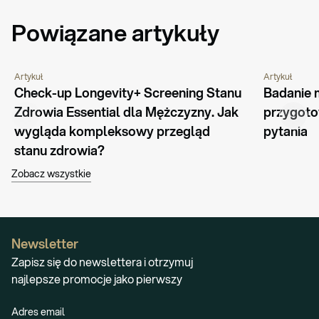
Powiązane artykuły
Artykuł
Artykuł
PYTANIA I ODPOWIEDZI
PORADNIK
CHOROBY I 
Check-up Longevity+ Screening Stanu 
Badanie 
Zdrowia Essential dla Mężczyzny. Jak 
przygotow
wygląda kompleksowy przegląd 
pytania
stanu zdrowia?
Zobacz wszystkie
Newsletter
Zapisz się do newslettera i otrzymuj
najlepsze promocje jako pierwszy
Adres email