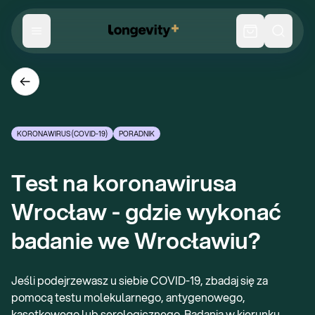
KORONAWIRUS (COVID-19)
PORADNIK
Test na koronawirusa 
Wrocław - gdzie wykonać 
badanie we Wrocławiu?
Jeśli podejrzewasz u siebie COVID-19, zbadaj się za
pomocą testu molekularnego, antygenowego,
kasetkowego lub serologicznego. Badania w kierunku