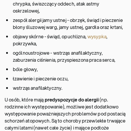
chrypka, świszczący oddech, atak astmy
oskrzelowej,
zespół alergii jamy ustnej - obrzęk, świąd i pieczenie
błony śluzowej warg, jamy ustnej, gardła oraz krtani,
objawy skórne - świąd, opuchlizna,
wysypka
,
pokrzywka,
ogólnoustrojowe - wstrząs anafilaktyczny,
zaburzenia ciśnienia, przyspieszona praca serca,
bóle głowy,
łzawienie i pieczenie oczu,
wstrząs anafilaktyczny.
U osób, które mają
predyspozycje do alergii
(np.
rodzinne ich występowanie), możliwe jest dodatkowo
występowanie poważniejszych problemów pod postacią
schorzeń atopowych. Są to choroby przewlekłe trwające
całymi latami (nawet całe życie) i mające podłoże