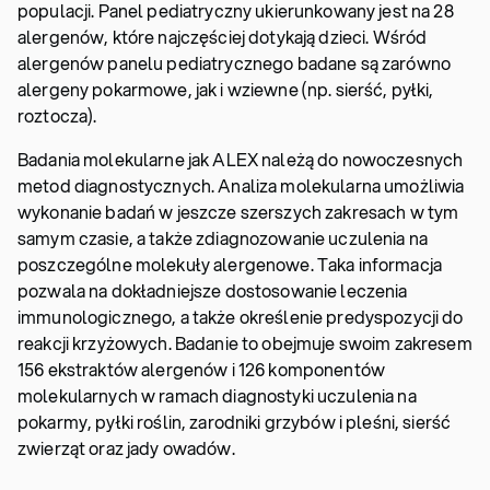
populacji. Panel pediatryczny ukierunkowany jest na 28
alergenów, które najczęściej dotykają dzieci. Wśród
alergenów panelu pediatrycznego badane są zarówno
alergeny pokarmowe, jak i wziewne (np. sierść, pyłki,
roztocza).
Badania molekularne jak ALEX należą do nowoczesnych
metod diagnostycznych. Analiza molekularna umożliwia
wykonanie badań w jeszcze szerszych zakresach w tym
samym czasie, a także zdiagnozowanie uczulenia na
poszczególne molekuły alergenowe. Taka informacja
pozwala na dokładniejsze dostosowanie leczenia
immunologicznego, a także określenie predyspozycji do
reakcji krzyżowych. Badanie to obejmuje swoim zakresem
156 ekstraktów alergenów i 126 komponentów
molekularnych w ramach diagnostyki uczulenia na
pokarmy, pyłki roślin, zarodniki grzybów i pleśni, sierść
zwierząt oraz jady owadów.