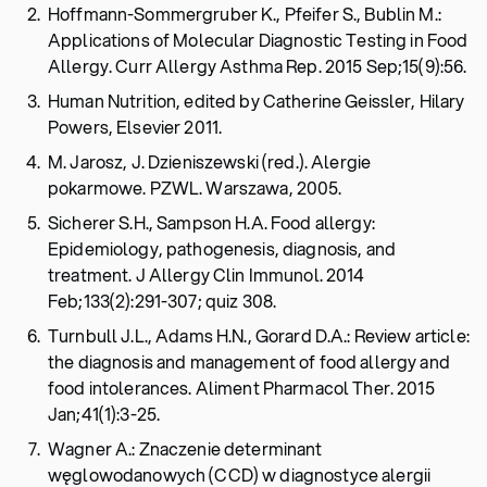
Hoffmann-Sommergruber K., Pfeifer S., Bublin M.:
Applications of Molecular Diagnostic Testing in Food
Allergy. Curr Allergy Asthma Rep. 2015 Sep;15(9):56.
Human Nutrition, edited by Catherine Geissler, Hilary
Powers, Elsevier 2011.
M. Jarosz, J. Dzieniszewski (red.). Alergie
pokarmowe. PZWL. Warszawa, 2005.
Sicherer S.H., Sampson H.A. Food allergy:
Epidemiology, pathogenesis, diagnosis, and
treatment. J Allergy Clin Immunol. 2014
Feb;133(2):291-307; quiz 308.
Turnbull J.L., Adams H.N., Gorard D.A.: Review article:
the diagnosis and management of food allergy and
food intolerances. Aliment Pharmacol Ther. 2015
Jan;41(1):3-25.
Wagner A.: Znaczenie determinant
węglowodanowych (CCD) w diagnostyce alergii