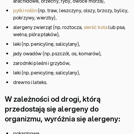
arachidowe, orzechy, ryby, owoce morza),
pyłki roślin
(np. traw, leszczyny, olszy, brzozy, bylicy,
pokrzywy, wierzby),
alergeny zwierząt (np. roztocza,
sierść kota
lub psa,
wełna, pióra ptaków),
leki (np. penicylinę, salicylany),
jady owadów (np. pszczół, os, komarów),
zarodniki pleśni i grzybów,
leki (np. penicylinę, salicylany),
drewno i lateks.
W zależności od drogi, którą
przedostają się alergeny do
organizmu, wyróżnia się alergeny:
pokarmowe,