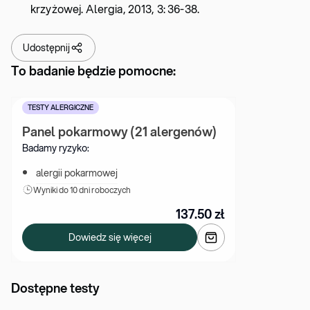
krzyżowej. Alergia, 2013, 3: 36-38.
Udostępnij
To badanie będzie pomocne:
TESTY ALERGICZNE
Panel pokarmowy (21 alergenów)
Badamy ryzyko:
alergii pokarmowej
Wyniki 
do 10 dni roboczych
137.50
zł
Dowiedz się więcej
Dostępne testy