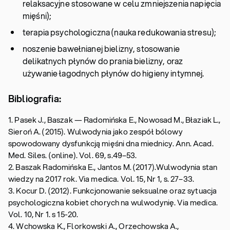
relaksacyjne stosowane w celu zmniejszenia napięcia
mięśni);
terapia psychologiczna (nauka redukowania stresu);
noszenie bawełnianej bielizny, stosowanie
delikatnych płynów do prania bielizny, oraz
używanie łagodnych płynów do higieny intymnej.
Bibliografia:
1. Pasek J., Baszak — Radomińska E., Nowosad M., Błaziak L.,
Sieroń A. (2015). Wulwodynia jako zespół bólowy
spowodowany dysfunkcją mięśni dna miednicy. Ann. Acad.
Med. Siles. (online). Vol. 69, s.49–53.
2. Baszak Radomińska E., Jantos M. (2017).Wulwodynia stan
wiedzy na 2017 rok. Via medica. Vol. 15, Nr 1, s. 27–33.
3. Kocur D. (2012). Funkcjonowanie seksualne oraz sytuacja
psychologiczna kobiet chorych na wulwodynię. Via medica.
Vol. 10, Nr 1. s 15-20.
4. Wchowska K., Florkowski A., Orzechowska A.,