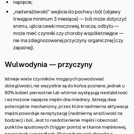
napięcie;
„nadwrażliwość” wejścia do pochwy i ból (objawy
trwające minimum 3 miesiące) — ból może dotyczyć
sromu, ujścia cewki moczowej, krocza, odbytu —
może mieć czynniki czy choroby współistniejące —
nie ma zdiagnozowanej przyczyny organicznej (czy
zapalnej).
Wulwodynia — przyczyny
Istnieje wiele czynników mogących powodować
dolegliwości, nie wszystkie są do końca poznane, jednak u
80% kobiet pierwotnie lub wtórnie występują niestabilność
i wzmożone napięcie mięśni dna miednicy. Istnieją dwa
potencjalne mechanizmy, przez które nadmierna aktywacja
mięśni powoduje sensytyzację (nadmierną wrażliwość na
bodziec) i ból. Jest to niedotlenienie mięśni i obecność
punktów spustowych (trigger points) w tkance mięśniowej,
powięziach i więzadłach. Wulwodynia jest chorobą z