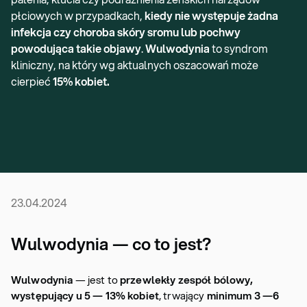
płciowych w przypadkach,
kiedy nie występuje żadna
infekcja czy choroba skóry sromu lub pochwy
powodująca takie objawy
.
Wulwodynia
to syndrom
kliniczny, na który wg aktualnych oszacowań może
cierpieć
15% kobiet.
23.04.2024
Wulwodynia — co to jest?
Wulwodynia
— jest to
przewlekły zespół bólowy,
występujący u 5 — 13% kobiet
, trwający
minimum 3 —6