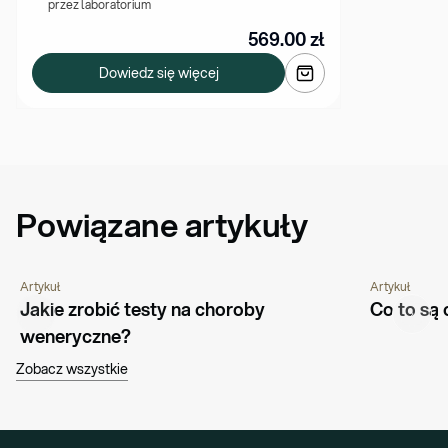
przez laboratorium
569.00
zł
Dowiedz się więcej
Powiązane artykuły
Artykuł
Artykuł
PORADNIK
CHOROBY I SCHORZENIA
PORADNIK
Jakie zrobić testy na choroby 
Co to są
weneryczne?
Zobacz wszystkie