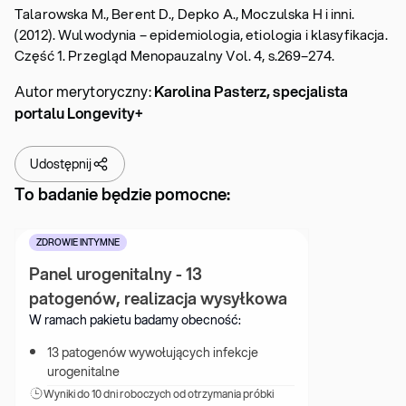
Talarowska M., Berent D., Depko A., Moczulska H i inni.
(2012). Wulwodynia – epidemiologia, etiologia i klasyfikacja.
Część 1. Przegląd Menopauzalny Vol. 4, s.269–274.
Autor merytoryczny:
Karolina Pasterz, specjalista
portalu Longevity+
Udostępnij
To badanie będzie pomocne:
ZDROWIE INTYMNE
Panel urogenitalny - 13 
patogenów, realizacja wysyłkowa
W ramach pakietu badamy obecność:
13 patogenów wywołujących infekcje 
urogenitalne
Wyniki 
do 10 dni roboczych od otrzymania próbki 