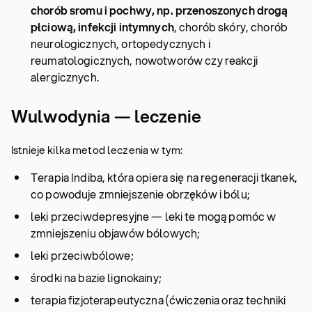
chorób sromu i pochwy
, np. przenoszonych drogą
płciową,
infekcji intymnych
, chorób skóry, chorób
neurologicznych, ortopedycznych i
reumatologicznych, nowotworów czy reakcji
alergicznych.
Wulwodynia — leczenie
Istnieje kilka metod leczenia w tym:
Terapia Indiba, która opiera się na regeneracji tkanek,
co powoduje zmniejszenie obrzęków i bólu;
leki przeciwdepresyjne — leki te mogą pomóc w
zmniejszeniu objawów bólowych;
leki przeciwbólowe;
środki na bazie lignokainy;
terapia fizjoterapeutyczna (ćwiczenia oraz techniki