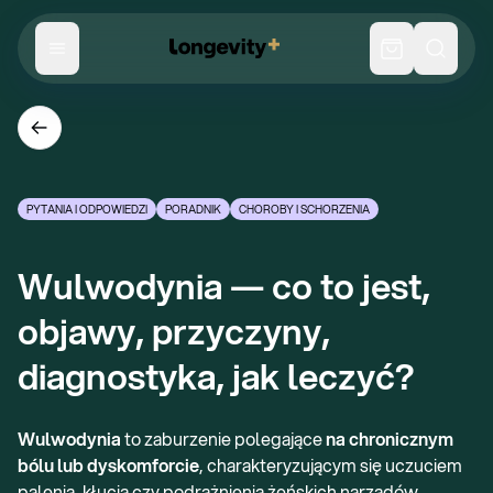
PYTANIA I ODPOWIEDZI
PORADNIK
CHOROBY I SCHORZENIA
Wulwodynia — co to jest, 
objawy, przyczyny, 
diagnostyka, jak leczyć?
Wulwodynia
to zaburzenie polegające
na chronicznym
bólu lub dyskomforcie
, charakteryzującym się uczuciem
palenia, kłucia czy podrażnienia żeńskich narządów