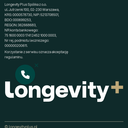
Longevity Plus Spółka z o.o.
ul. Jutrzenki 100, 02-230 Warszawa,
KRS: 0000578730, NIP: 5213708501,
BDO: 000699253,
REGON: 362668683,
NR konta bankowego:
75 1600 0003 1741 2452 1000 0003,
Nr rej. podmiotu leczniczego:
000000200611.
Korzystanie z serwisu oznacza akceptację 
regulaminu.
© longevityplus.pl