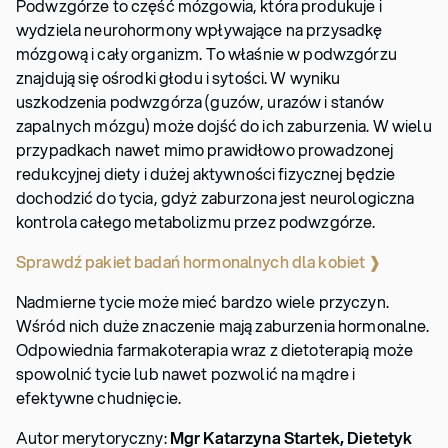
Podwzgórze to część mózgowia, która produkuje i
wydziela neurohormony wpływające na przysadkę
mózgową i cały organizm. To właśnie w podwzgórzu
znajdują się ośrodki głodu i sytości. W wyniku
uszkodzenia podwzgórza (guzów, urazów i stanów
zapalnych mózgu) może dojść do ich zaburzenia. W wielu
przypadkach nawet mimo prawidłowo prowadzonej
redukcyjnej diety i dużej aktywności fizycznej będzie
dochodzić do tycia, gdyż zaburzona jest neurologiczna
kontrola całego metabolizmu przez podwzgórze.
Sprawdź pakiet badań hormonalnych dla kobiet ❱
Nadmierne tycie może mieć bardzo wiele przyczyn.
Wśród nich duże znaczenie mają zaburzenia hormonalne.
Odpowiednia farmakoterapia wraz z dietoterapią może
spowolnić tycie lub nawet pozwolić na mądre i
efektywne chudnięcie.
Autor merytoryczny:
Mgr Katarzyna Startek, Dietetyk