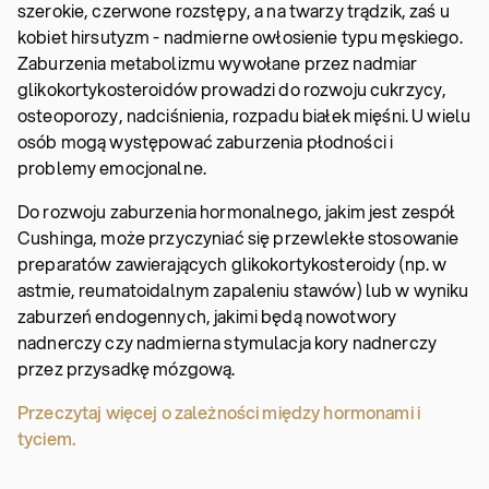
szerokie, czerwone rozstępy, a na twarzy trądzik, zaś u
kobiet hirsutyzm - nadmierne owłosienie typu męskiego.
Zaburzenia metabolizmu wywołane przez nadmiar
glikokortykosteroidów prowadzi do rozwoju cukrzycy,
osteoporozy, nadciśnienia, rozpadu białek mięśni. U wielu
osób mogą występować zaburzenia płodności i
problemy emocjonalne.
Do rozwoju zaburzenia hormonalnego, jakim jest zespół
Cushinga, może przyczyniać się przewlekłe stosowanie
preparatów zawierających glikokortykosteroidy (np. w
astmie, reumatoidalnym zapaleniu stawów) lub w wyniku
zaburzeń endogennych, jakimi będą nowotwory
nadnerczy czy nadmierna stymulacja kory nadnerczy
przez przysadkę mózgową.
Przeczytaj więcej o zależności między hormonami i
tyciem.