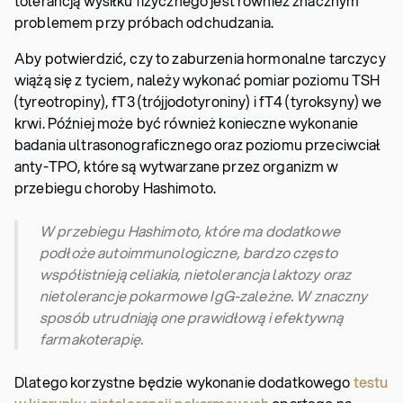
tolerancją wysiłku fizycznego jest również znacznym
problemem przy próbach odchudzania.
Aby potwierdzić, czy to zaburzenia hormonalne tarczycy
wiążą się z tyciem, należy wykonać pomiar poziomu TSH
(tyreotropiny), fT3 (trójjodotyroniny) i fT4 (tyroksyny) we
krwi. Później może być również konieczne wykonanie
badania ultrasonograficznego oraz poziomu przeciwciał
anty-TPO, które są wytwarzane przez organizm w
przebiegu choroby Hashimoto.
W przebiegu Hashimoto, które ma dodatkowe
podłoże autoimmunologiczne, bardzo często
współistnieją celiakia, nietolerancja laktozy oraz
nietolerancje pokarmowe IgG-zależne. W znaczny
sposób utrudniają one prawidłową i efektywną
farmakoterapię.
Dlatego korzystne będzie wykonanie dodatkowego
testu