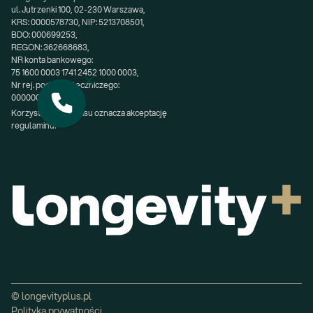
ul. Jutrzenki 100, 02-230 Warszawa,
KRS: 0000578730, NIP: 5213708501,
BDO: 000699253,
REGON: 362668683,
NR konta bankowego:
75 1600 0003 1741 2452 1000 0003,
Nr rej. podmiotu leczniczego:
000000200611.
Korzystanie z serwisu oznacza akceptację 
regulaminu.
© longevityplus.pl
Polityka prywatności