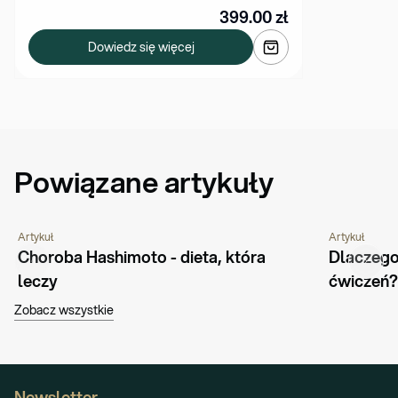
399.00
zł
Dowiedz się więcej
Powiązane artykuły
Artykuł
Artykuł
CHOROBY I SCHORZENIA
PORADNIK
ŻYWIENIE
PORADNIK
Choroba Hashimoto - dieta, która 
Dlaczego 
leczy
ćwiczeń?
Zobacz wszystkie
Newsletter