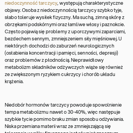
niedoczynność tarczycy
, występują charakterystyczne
objawy. Osoba z niedoczynnością tarczycy szybko tyje,
słabo toleruje wysiłek fizyczny. Ma suchą, zimną skórę z
obrzękami podskórnymi oraz łamliwe włosy i paznokcie.
Często pojawią się problemy z uporczywymi zaparciami,
bezdechem sennym, zmniejszeniem siły mięśniowej. U
niektórych dochodzi do zaburzeń neurologicznych
(osłabienia koncentracji i pamięci, senności, depresji)
oraz problemów z płodnością. Nieprawidłowy
metabolizm składników odżywczych wiąże się również
ze zwiększonym ryzykiem cukrzycy i chorób układu
krążenia.
Niedobór hormonów tarczycy powoduje spowolnienie
tempa metabolizmu nawet o 30-40%, więc następuje
szybkie tycie pomimo braku zmian sposobu odżywiania.
Niska przemiana materii wraz ze zmniejszającą się