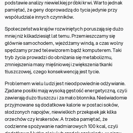
podstawie analizy niewielkiej próbki krwi. Warto jednak
pamiętać, że geny doprowadzą do tycia jedynie przy
współudziale innych czynników.
Społeczeństwa krajów rozwiniętych poruszają się dużo
mniej niż kilkadziesiąt lat temu. Przemieszczamy się
głównie samochodem, wjeżdżamy windą, a czas wolny
spędzamy przed telewizorem bądź komputerem. Taki
tryb życia prowadzi do obniżania się metabolizmu,
zmniejszenia masy mięśniowej i zwiększenia tkanki
tłuszczowej, czego konsekwencją jest tycie.
Problemem wielu ludzi jest nieodpowiednie odżywianie.
Zjadane posiłki mają wysoką gęstość energetyczną, czyli
zawierają dużo tłuszczu i za mało błonnika. Nieświadomie
przyjmowane są dodatkowe kalorie w postaci soków,
słodzonych napojów, niewielkich przekąsek jak kilka
orzechów czy krakersów. A trzeba pamiętać, że
codzienne spożywanie nadmiarowych 100 kcal, czyli