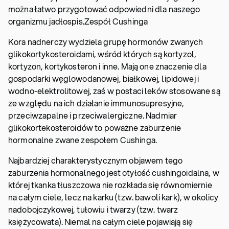
można łatwo przygotować odpowiedni dla naszego
organizmu jadłospis.
Zespół Cushinga
Kora nadnerczy wydziela grupę hormonów zwanych
glikokortykosteroidami, wśród których są kortyzol,
kortyzon, kortykosteron i inne. Mają one znaczenie dla
gospodarki węglowodanowej, białkowej, lipidowej i
wodno-elektrolitowej, zaś w postaci leków stosowane są
ze względu na ich działanie immunosupresyjne,
przeciwzapalne i przeciwalergiczne. Nadmiar
glikokortekosteroidów to poważne zaburzenie
hormonalne zwane zespołem Cushinga.
Najbardziej charakterystycznym objawem tego
zaburzenia hormonalnego jest otyłość cushingoidalna, w
której tkanka tłuszczowa nie rozkłada się równomiernie
na całym ciele, lecz na karku (tzw. bawoli kark), w okolicy
nadobojczykowej, tułowiu i twarzy (tzw. twarz
księżycowata). Niemal na całym ciele pojawiają się