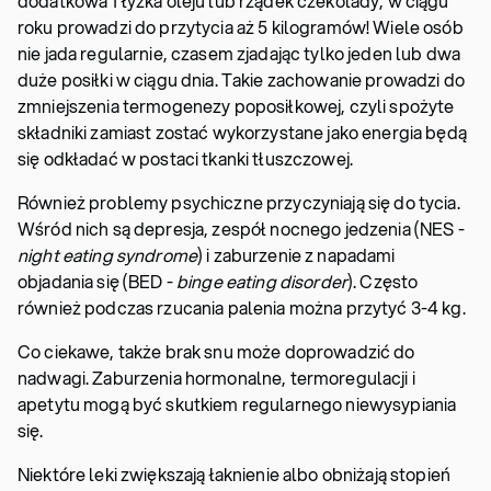
dodatkowa 1 łyżka oleju lub rządek czekolady, w ciągu
roku prowadzi do przytycia aż 5 kilogramów! Wiele osób
nie jada regularnie, czasem zjadając tylko jeden lub dwa
duże posiłki w ciągu dnia. Takie zachowanie prowadzi do
zmniejszenia termogenezy poposiłkowej, czyli spożyte
składniki zamiast zostać wykorzystane jako energia będą
się odkładać w postaci tkanki tłuszczowej.
Również problemy psychiczne przyczyniają się do tycia.
Wśród nich są depresja, zespół nocnego jedzenia (NES -
night eating syndrome
) i zaburzenie z napadami
objadania się (BED -
binge eating disorder
). Często
również podczas rzucania palenia można przytyć 3-4 kg.
Co ciekawe, także brak snu może doprowadzić do
nadwagi. Zaburzenia hormonalne, termoregulacji i
apetytu mogą być skutkiem regularnego niewysypiania
się.
Niektóre leki zwiększają łaknienie albo obniżają stopień