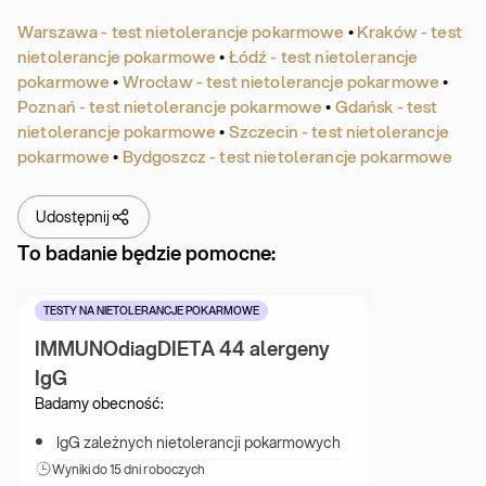
Warszawa - test nietolerancje pokarmowe
•
Kraków - test
nietolerancje pokarmowe
•
Łódź - test nietolerancje
pokarmowe
•
Wrocław - test nietolerancje pokarmowe
•
Poznań - test nietolerancje pokarmowe
•
Gdańsk - test
nietolerancje pokarmowe
•
Szczecin - test nietolerancje
pokarmowe
•
Bydgoszcz - test nietolerancje pokarmowe
Udostępnij
To badanie będzie pomocne:
TESTY NA NIETOLERANCJE POKARMOWE
IMMUNOdiagDIETA 44 alergeny 
IgG
Badamy obecność:
IgG zależnych nietolerancji pokarmowych
Wyniki 
do 15 dni roboczych