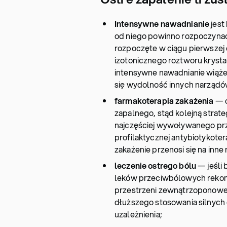
Intensywne nawadnianie
jest
od niego powinno rozpoczynać 
rozpoczęte w ciągu pierwszej
izotonicznego roztworu krysta
intensywne nawadnianie wiąże 
się wydolność innych narządó
farmakoterapia zakażenia
— o
zapalnego, stąd kolejną strate
najczęściej wywoływanego prz
profilaktycznej antybiotykotera
zakażenie przenosi się na inne
leczenie ostrego bólu
— jeśli
leków przeciwbólowych rekom
przestrzeni zewnątrzoponowej
dłuższego stosowania silnych 
uzależnienia;