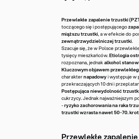
Przewlekłe zapalenie trzustki (PZ
toczącego się i postępującego
zapa
miąższu trzustki
, a w efekcie do p
zewnątrzwydzielniczej trzustki
.
Szacuje się, że w Polsce przewlekł
tysięcy mieszkańców.
Etiologia ost
rozpoznana, jednak
alkohol stanow
Kluczowym objawem przewlekłego z
charakter
napadowy
i występuje w 
przekraczających 10 dni i przeplata
Postępująca niewydolność trzustk
cukrzycy. Jednak najważniejszym pow
-
ryzyko zachorowania na raka trz
trzustki wzrasta nawet 50-70. krot
Przewlekłe zapalenie 