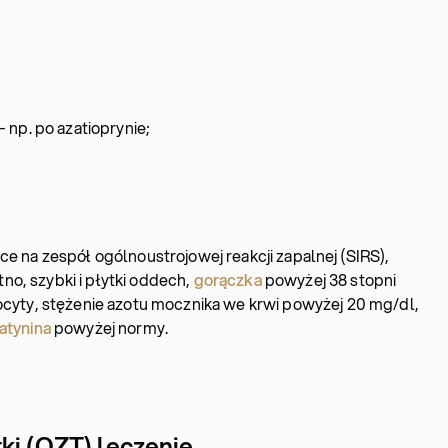
 np. po azatioprynie;
;
 na zespół ogólnoustrojowej reakcji zapalnej (SIRS),
tno, szybki i płytki oddech,
gorączka
powyżej 38 stopni
cyty, stężenie azotu mocznika we krwi powyżej 20 mg/dl,
atynina
powyżej normy.
tki (OZT) leczenie