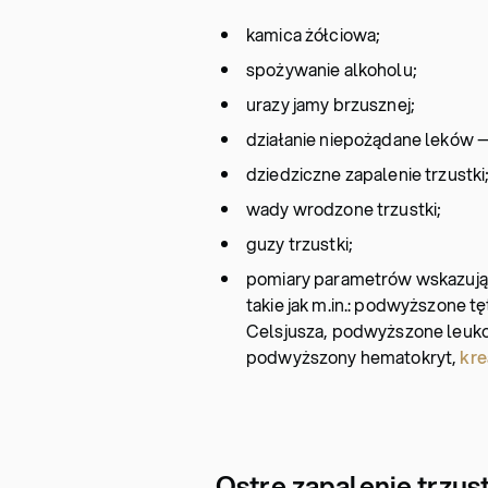
kamica żółciowa;
spożywanie alkoholu;
urazy jamy brzusznej;
działanie niepożądane leków —
dziedziczne zapalenie trzustki
wady wrodzone trzustki;
guzy trzustki;
pomiary parametrów wskazujące
takie jak m.in.: podwyższone tę
Celsjusza, podwyższone leuko
podwyższony hematokryt,
kre
Ostre zapalenie trzus