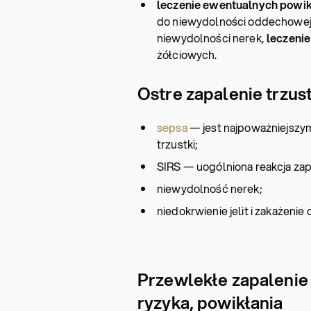
leczenie ewentualnych powi
do niewydolności oddechowej
niewydolności nerek,
leczenie
żółciowych.
Ostre zapalenie trzus
sepsa
— jest najpoważniejszy
trzustki;
SIRS — uogólniona reakcja zap
niewydolność nerek;
niedokrwienie jelit i zakażenie
Przewlekłe zapalenie t
ryzyka, powikłania