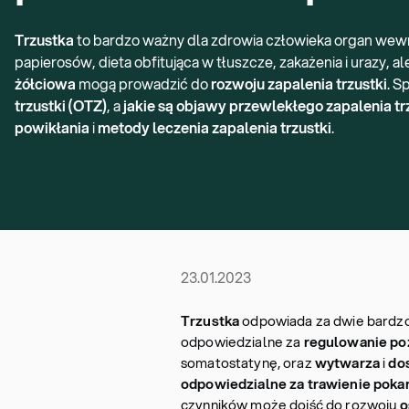
Trzustka
to bardzo ważny dla zdrowia człowieka organ wewną
papierosów, dieta obfitująca w tłuszcze, zakażenia i urazy,
żółciowa
mogą prowadzić do
rozwoju zapalenia trzustki
. S
trzustki (OTZ)
, a
jakie są objawy przewlekłego zapalenia tr
powikłania
i
metody leczenia zapalenia trzustki
.
23.01.2023
Trzustka
odpowiada za dwie bardz
odpowiedzialne za
regulowanie po
somatostatynę, oraz
wytwarza
i
do
odpowiedzialne za trawienie pok
czynników może dojść do rozwoju
o