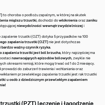
T)
to choroba o podłożu zapalnym, w której na skutek
lenia miąższu trzustki
, dochodzi do
włóknienia
oraz
zaniku
ostępującej
niewydolności wewnątrzwydzielniczej
i
e zapalenie trzustki (OZT) dotyka 5 przypadków na 100
rego zapalenia trzustki (OZT)
nie jest dotychczas
i bardzo ważny czynnik ryzyka
.
apalenia trzustki jest ból brzucha
, który najczęściej ma
postaci
nawracających epizodów bólowych
, zwykle nie
nych okresami remisji, które mogą trwać od 1 do 2 miesięcy.
i
prowadzi do zaburzeń trawienia i wchłaniania oraz
ikłaniem przewlekłego zapalenia trzustki jest rak trzustki
ustki u osób z dziedzicznym przewlekłym zapaleniem
nie!
trzustki (PZT) leczenie i łagodzenie