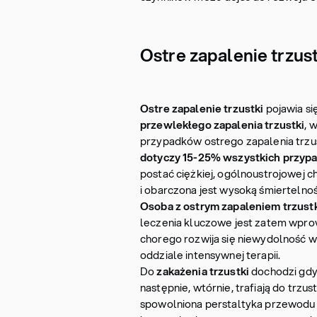
Ostre zapalenie trzus
Ostre zapalenie trzustki
pojawia si
przewlekłego zapalenia trzustki
, 
przypadków ostrego zapalenia trzu
dotyczy 15-25% wszystkich przyp
postać ciężkiej, ogólnoustrojowej 
i obarczona jest wysoką śmiertelnoś
Osoba z ostrym zapaleniem trzustk
leczenia kluczowe jest zatem wpro
chorego rozwija się niewydolność 
oddziale intensywnej terapii.
Do
zakażenia trzustki
dochodzi gdy 
następnie, wtórnie, trafiają do trzus
spowolniona perstaltyka przewodu