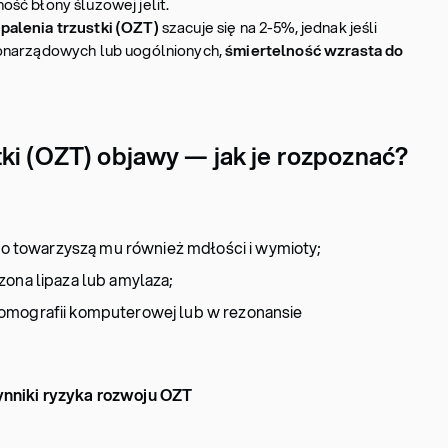
ść błony śluzowej jelit.
alenia trzustki (OZT)
szacuje się na 2-5%, jednak jeśli
onarządowych lub uogólnionych,
śmiertelność wzrasta do
tki (OZT) objawy — jak je rozpoznać?
to towarzyszą mu również mdłości i wymioty;
zona lipaza lub amylaza;
omografii komputerowej lub w rezonansie
zynniki ryzyka rozwoju OZT