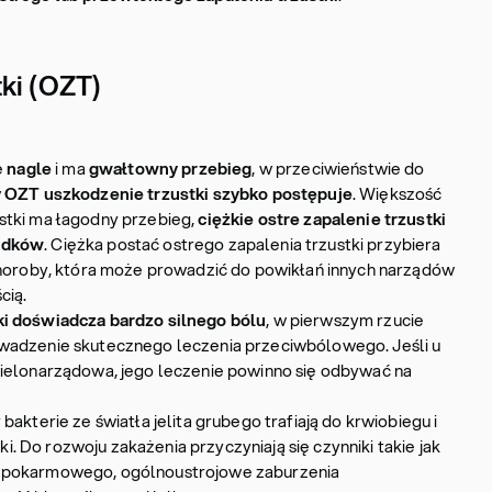
tki (OZT)
ę
nagle
i ma
gwałtowny przebieg
, w przeciwieństwie do
w
OZT uszkodzenie trzustki szybko postępuje
. Większość
stki ma łagodny przebieg,
ciężkie ostre zapalenie trzustki
adków
. Ciężka postać ostrego zapalenia trzustki przybiera
choroby, która może prowadzić do powikłań innych narządów
cią.
i doświadcza bardzo silnego bólu
, w pierwszym rzucie
wadzenie skutecznego leczenia przeciwbólowego. Jeśli u
wielonarządowa, jego leczenie powinno się odbywać na
bakterie ze światła jelita grubego trafiają do krwiobiegu i
tki. Do rozwoju zakażenia przyczyniają się czynniki takie jak
 pokarmowego, ogólnoustrojowe zaburzenia