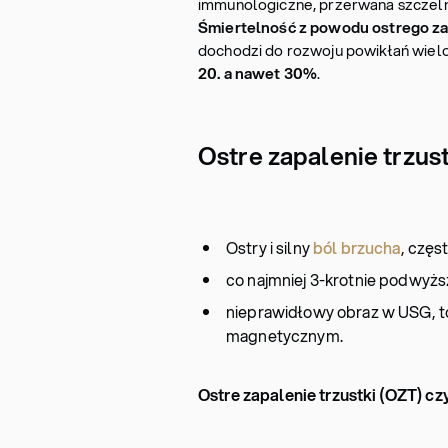
immunologiczne, przerwana szczelno
Śmiertelność z powodu ostrego zap
dochodzi do rozwoju powikłań wiel
20. a nawet 30%
.
Ostre zapalenie trzus
Ostry i silny
ból brzucha
, częs
co najmniej 3-krotnie podwyżs
nieprawidłowy obraz w USG, t
magnetycznym.
Ostre zapalenie trzustki (OZT) c