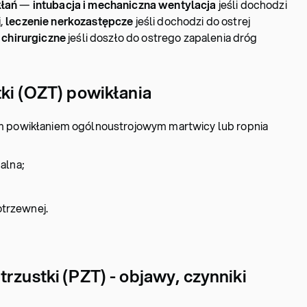
kłań
—
intubacja i mechaniczna wentylacja
jeśli dochodzi
,
leczenie nerkozastępcze
jeśli dochodzi do ostrej
 chirurgiczne
jeśli doszło do ostrego zapalenia dróg
tki (OZT) powikłania
m powikłaniem ogólnoustrojowym martwicy lub ropnia
alna;
 otrzewnej.
rzustki (PZT) - objawy, czynniki