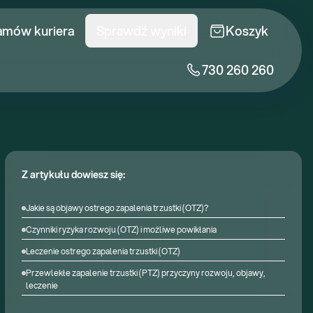
amów kuriera
Sprawdź wyniki
Koszyk
730 260 260
Z artykułu dowiesz się:
Jakie są objawy ostrego zapalenia trzustki (OTZ)?
Czynniki ryzyka rozwoju (OTZ) i możliwe powikłania
Leczenie ostrego zapalenia trzustki (OTZ)
Przewlekłe zapalenie trzustki (PTZ) przyczyny rozwoju, objawy,
leczenie