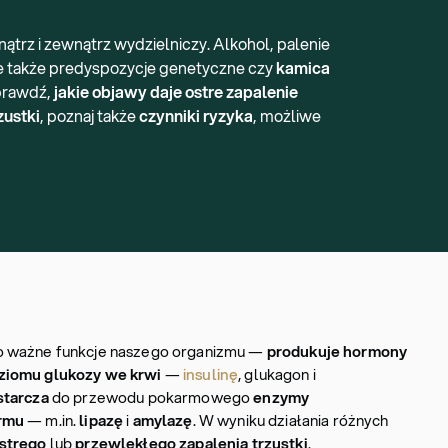
trz i zewnątrz wydzielniczy. Alkohol, palenie
 ale także predyspozycje genetyczne czy
kamica
prawdź,
jakie objawy daje ostre zapalenie
zustki
, poznaj także
czynniki ryzyka
, możliwe
o ważne funkcje naszego organizmu —
produkuje hormony
ziomu glukozy we krwi
—
insulinę
, glukagon i
starcza
do przewodu pokarmowego
enzymy
armu
— m.in.
lipazę
i
amylazę
. W wyniku działania różnych
strego
lub
przewlekłego zapalenia trzustki
.