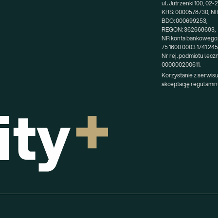
ul. Jutrzenki 100, 02
KRS: 0000578730, NIP
BDO: 000699253,
REGON: 362668683,
NR konta bankowego
75 1600 0003 1741 24
Nr rej. podmiotu lecz
000000200611.
Korzystanie z serwisu
akceptację regulamin