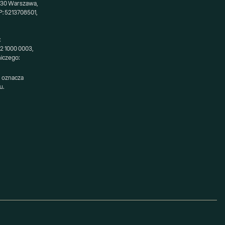
-230 Warszawa,
: 5213708501,
:
52 1000 0003,
niczego:
 oznacza 
u.