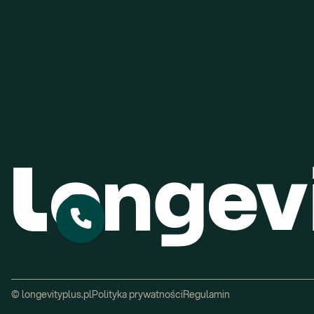
© longevityplus.pl
Polityka prywatności
Regulamin