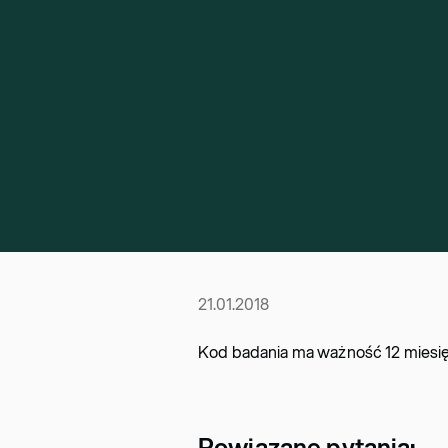
21.01.2018
Kod badania ma ważność 12 miesię
Powiązane pytania: