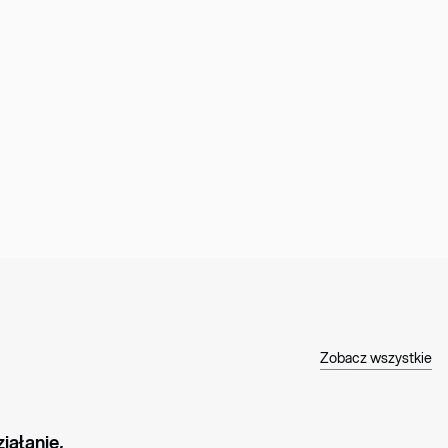
Zobacz wszystkie
CHORZENIA
ałanie, 