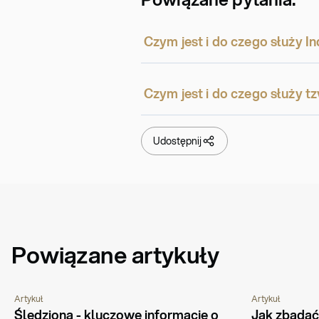
Czym jest i do czego służy 
Czym jest i do czego służy t
Udostępnij
Powiązane artykuły
Artykuł
Artykuł
PYTANIA I ODPOWIEDZI
PORADNIK
PORADNIK
ŻY
Śledziona - kluczowe informacje o 
Jak zbadać 