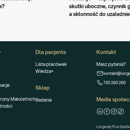
PORADNIK
e?
skutki uboczne, czynnik 
a skłonność do uzależnie
+
Dla pacjenta
Kontakt
Lista placówek
Masz pytania?
Wiedza+
kontakt@longe
730 260 260
macje
Sklep
rony Małoletnich
Media społec
Badania
tności
Longevity Plus Spółka 