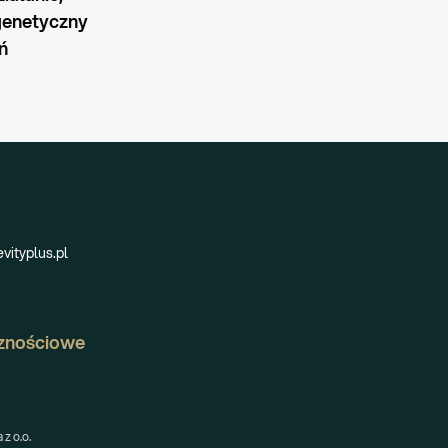
genetyczny 
ń
vityplus.pl
znościowe
z o.o.