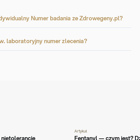
Indywidualny Numer badania ze Zdrowegeny.pl?
zw. laboratoryjny numer zlecenia?
Artykuł
WIENIE
PYTANIA I ODPOWIEDZI
CHOROBY I S
nietolerancje 
Fentanyl — czym jest? Dzi