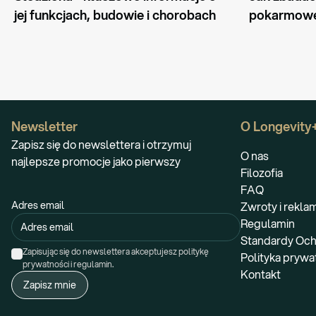
jej funkcjach, budowie i chorobach
pokarmow
Newsletter
O Longevity
Zapisz się do newslettera i otrzymuj
O nas
najlepsze promocje jako pierwszy
Filozofia
FAQ
Adres email
Zwroty i rekla
Regulamin
Standardy Och
Zapisując się do newslettera akceptujesz politykę 
Polityka prywa
prywatności i regulamin.
Kontakt
Zapisz mnie