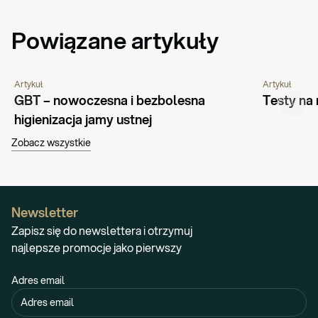
Powiązane artykuły
Artykuł
Artykuł
PORADNIK
PORADNIK
GBT – nowoczesna i bezbolesna 
Testy na
higienizacja jamy ustnej
Zobacz wszystkie
Newsletter
Zapisz się do newslettera i otrzymuj
najlepsze promocje jako pierwszy
Adres email