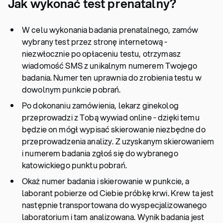
Jak wykonać test prenatalny?
W celu wykonania badania prenatalnego, zamów
wybrany test przez stronę internetową -
niezwłocznie po opłaceniu testu, otrzymasz
wiadomość SMS z unikalnym numerem Twojego
badania. Numer ten uprawnia do zrobienia testu w
dowolnym punkcie pobrań.
Po dokonaniu zamówienia, lekarz ginekolog
przeprowadzi z Tobą wywiad online - dzięki temu
będzie on mógł wypisać skierowanie niezbędne do
przeprowadzenia analizy. Z uzyskanym skierowaniem
i numerem badania zgłoś się do wybranego
katowickiego punktu pobrań.
Okaż numer badania i skierowanie w punkcie, a
laborant pobierze od Ciebie próbkę krwi. Krew ta jest
następnie transportowana do wyspecjalizowanego
laboratorium i tam analizowana. Wynik badania jest