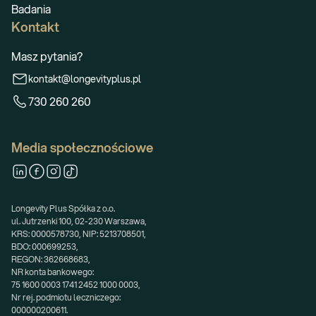
Badania
Kontakt
Masz pytania?
kontakt@longevityplus.pl
730 260 260
Media społecznościowe
Longevity Plus Spółka z o.o.
ul. Jutrzenki 100, 02-230 Warszawa,
KRS: 0000578730, NIP: 5213708501,
BDO: 000699253,
REGON: 362668683,
NR konta bankowego:
75 1600 0003 1741 2452 1000 0003,
Nr rej. podmiotu leczniczego:
000000200611.