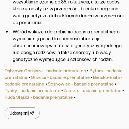
wszystkim ciężarne po 35. roku życia, a także osoby,
które urodziły już w przeszłości dziecko obciążone
wadą genetyczną lub u których doszło w przeszłości
do poronienia.
Wśród wskazań do zrobienia badania prenatalnego
wymienia się ponadto obecność aberracji
chromosomowej w materiale genetycznym jednego
lub obojga rodziców, a także choroby lub wady
genetyczne występujące u członków ich rodzin.
Dąbrowa Górnicza - badanie prenatalne
•
Bytom - badanie
prenatalne
•
Gliwice - badanie prenatalne
•
Bielsko-Biała -
badanie prenatalne
•
Sosnowiec - badanie prenatalne
•
Tychy - badanie prenatalne
•
Zabrze - badanie prenatalne
•
Ruda Śląska - badanie prenatalne
•
Udostępnij